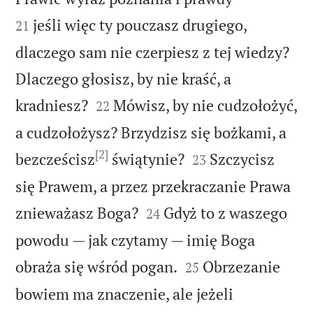
jeśli więc ty pouczasz drugiego,
21
dlaczego sam nie czerpiesz z tej wiedzy?
Dlaczego głosisz, by nie kraść, a


kradniesz?
Mówisz, by nie cudzołożyć,
22
a cudzołożysz? Brzydzisz się bożkami, a
[2]


bezcześcisz
świątynie?
Szczycisz
23
się Prawem, a przez przekraczanie Prawa


znieważasz Boga?
Gdyż to z waszego
24
powodu — jak czytamy — imię Boga


obraża się wśród pogan.
Obrzezanie
25
bowiem ma znaczenie, ale jeżeli