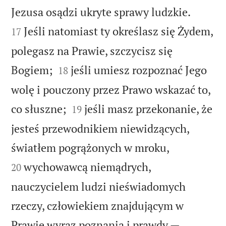


Jezusa osądzi ukryte sprawy ludzkie.
Jeśli natomiast ty określasz się Żydem,
17
polegasz na Prawie, szczycisz się


Bogiem;
jeśli umiesz rozpoznać Jego
18
wolę i pouczony przez Prawo wskazać to,


co słuszne;
jeśli masz przekonanie, że
19
jesteś przewodnikiem niewidzących,


światłem pogrążonych w mroku,
wychowawcą niemądrych,
20
nauczycielem ludzi nieświadomych
rzeczy, człowiekiem znajdującym w


Prawie wyraz poznania i prawdy —