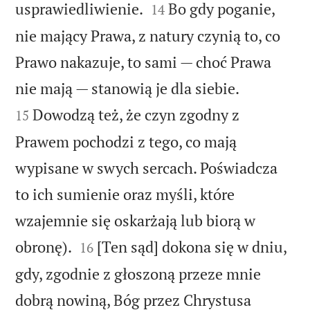


usprawiedliwienie.
Bo gdy poganie,
14
nie mający Prawa, z natury czynią to, co
Prawo nakazuje, to sami — choć Prawa


nie mają — stanowią je dla siebie.
Dowodzą też, że czyn zgodny z
15
Prawem pochodzi z tego, co mają
wypisane w swych sercach. Poświadcza
to ich sumienie oraz myśli, które
wzajemnie się oskarżają lub biorą w


obronę).
[Ten sąd] dokona się w dniu,
16
gdy, zgodnie z głoszoną przeze mnie
dobrą nowiną, Bóg przez Chrystusa