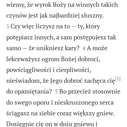
wiemy, że wyrok Boży na winnych takich


czynów jest jak najbardziej słuszny.
Czy więc liczysz na to — ty, który
3
potępiasz innych, a sam postępujesz tak


samo — że unikniesz kary?
A może
4
lekceważysz ogrom Bożej dobroci,
powściągliwości i cierpliwości,
[1]
nieświadom, że Jego dobroć zachęca cię


do opamiętania?
Bo przecież stosownie
5
do swego uporu i nieskruszonego serca
ściągasz na siebie coraz większy gniew.
Dosięgnie cię on w dniu gniewu i