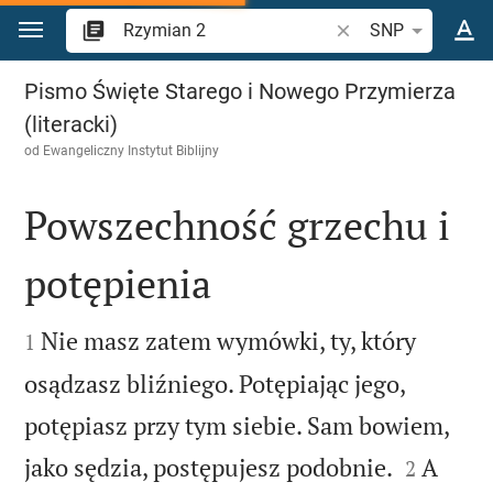
Przejdź do treści
Szukaj wersetu lub s
SNP
Rzymian 2
Pismo Święte Starego i Nowego Przymierza
(literacki)
od
Ewangeliczny Instytut Biblijny
Powszechność grzechu i
potępienia


Nie masz zatem wymówki, ty, który
1
osądzasz bliźniego. Potępiając jego,
potępiasz przy tym siebie. Sam bowiem,


jako sędzia, postępujesz podobnie.
A
2