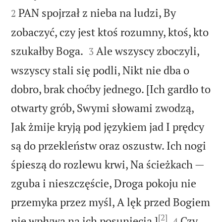
PAN spojrzał z nieba na ludzi, By
2
zobaczyć, czy jest ktoś rozumny, ktoś, kto


szukałby Boga.
Ale wszyscy zboczyli,
3
wszyscy stali się podli, Nikt nie dba o
dobro, brak choćby jednego. [Ich gardło to
otwarty grób, Swymi słowami zwodzą,
Jak żmije kryją pod językiem jad I prędcy
są do przekleństw oraz oszustw. Ich nogi
śpieszą do rozlewu krwi, Na ścieżkach —
zguba i nieszczęście, Droga pokoju nie
przemyka przez myśl, A lęk przed Bogiem
[2]


nie wpływa na ich posunięcia.]
Czy
4