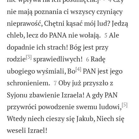
nie mają poznania ci wszyscy czyniący
nieprawość, Chętni kąsać mój lud? Jedzą


chleb, lecz do PANA nie wołają.
Ale
5
dopadnie ich strach! Bóg jest przy
[3]


rodzie
sprawiedliwych!
Radę
6
[4]
ubogiego wyśmiali, Bo
PAN jest jego


schronieniem.
Oby już przyszło z
7
Syjonu zbawienie Izraela! A gdy PAN
[5]
przywróci powodzenie swemu ludowi,
Wtedy niech cieszy się Jakub, Niech się

weseli Izrael!