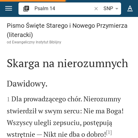
Przejdź do treści
Szukaj wersetu lub s
SNP
Psalm 14
Pismo Święte Starego i Nowego Przymierza
(literacki)
od
Ewangeliczny Instytut Biblijny
Skarga na nierozumnych

Dawidowy.


Dla prowadzącego chór. Nierozumny
1
stwierdził w swym sercu: Nie ma Boga!
Wszyscy ulegli zepsuciu, postępują
[1]


wstrętnie — Nikt nie dba o dobro!