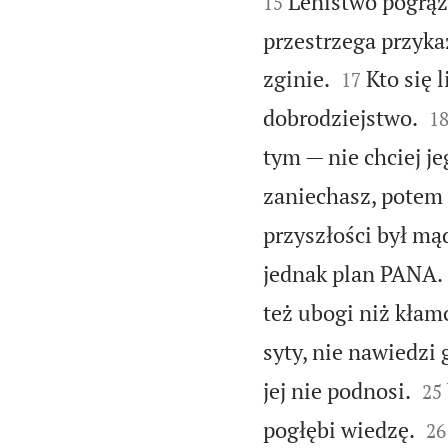
Lenistwo pogrąża
15
przestrzega przyka


zginie.
Kto się 
17

dobrodziejstwo.
1
tym — nie chciej je
zaniechasz, potem 
przyszłości był mą
jednak plan PANA.
też ubogi niż kłam
syty, nie nawiedzi 


jej nie podnosi.
25


pogłębi wiedzę.
26