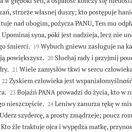
 w głęboki sen, a ospałość kończy się niedost
zań, strzeże własnej duszy; kto postępuje hani
lituje nad ubogim, pożycza PANU, Ten mu odpła

Upominaj syna, póki jest nadzieja, lecz nie un
8


go śmierci.
Wybuch gniewu zasługuje na karę
19


ją powiększysz.
Słuchaj rady i przyjmij pou
20


dry.
Wiele zamysłów tkwi w sercu człowieka,
21


Zyskiem człowieka jest wspaniałomyślność,
22


ca.
Bojaźń PANA prowadzi do życia, kto w nie
23


go nieszczęście.
Leniwy zanurza rękę w misi
24
Uderz szydercę, a prosty zmądrzeje; poucz ro
Kto źle traktuje ojca i wypędza matkę, przynos