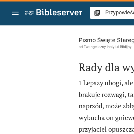
Przejdź do treści
Przypowieści Sal
Pismo Święte Stareg
od
Ewangeliczny Instytut Biblijny
Rady dla w


Lepszy ubogi, ale
1
brakuje rozwagi, ta
naprzód, może zbłą
wybucha on gniew
przyjaciel opuszcza