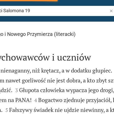
Sz
omona 19
o i Nowego Przymierza (literacki)
ychowawców i uczniów
 nienaganny, niż krętacz, a w dodatku głupiec.
m nawet gorliwość nie jest dobra, a kto zbyt s


dzić.
Głupota człowieka wypacza jego drogi
3


em na PANA!
Bogactwo zjednuje przyjaciół,
4


.
Fałszywy świadek nie ujdzie niewinny, a k
5