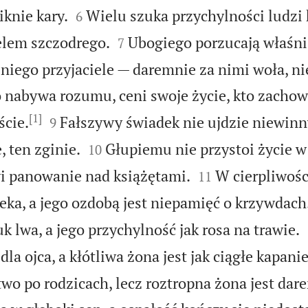


knie kary.
Wielu szuka przychylności ludzi 
6


ielem szczodrego.
Ubogiego porzucają właśni 
7
 niego przyjaciele — daremnie za nimi woła, ni
 nabywa rozumu, ceni swoje życie, kto zachow
[1]


ście.
Fałszywy świadek nie ujdzie niewinny
9


 ten zginie.
Głupiemu nie przystoi życie w
10


i panowanie nad książętami.
W cierpliwośc
11
eka, a jego ozdobą jest niepamięć o krzywdach
uk lwa, a jego przychylność jak rosa na trawie.
dla ojca, a kłótliwa żona jest jak ciągłe kapanie
two po rodzicach, lecz roztropna żona jest da