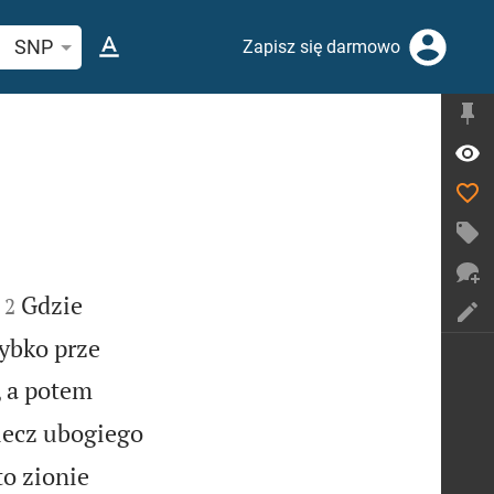
ukaj wersetu lub słowa biblijnego
SNP
Zapisz się darmowo


Gdzie
2
zybko prze
, a potem
 lecz ubogiego
to zionie