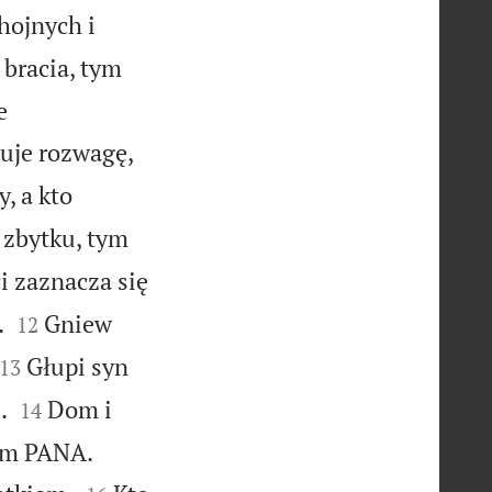
hojnych i
bracia, tym
e
uje rozwagę,
, a kto
 zbytku, tym
i zaznacza się


.
Gniew
12


Głupi syn
13


.
Dom i
14


rem PANA.