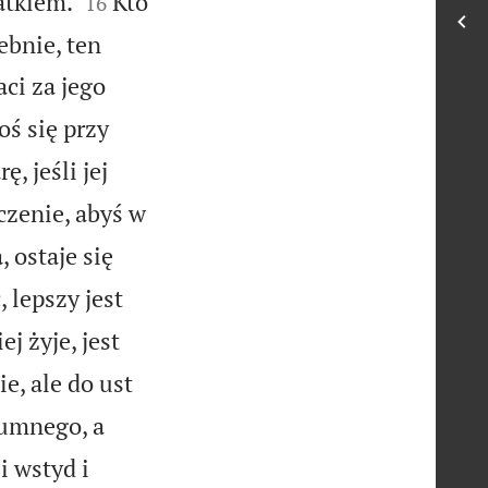


atkiem.
Kto
16
ebnie, ten
ci za jego
oś się przy
, jeśli jej
czenie, abyś w
 ostaje się
 lepszy jest
j żyje, jest
e, ale do ust
zumnego, a
i wstyd i