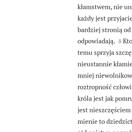
kłamstwem, nie uni
każdy jest przyjac
bardziej stronią od


odpowiadają.
Kto
8
temu sprzyja szczę
nieustannie kłamie,
mniej niewolnikow
roztropność człowi
króla jest jak pomr
jest nieszczęściem 
mienie to dziedzic