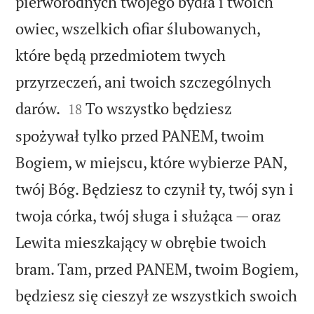
pierworodnych twojego bydła i twoich
owiec, wszelkich ofiar ślubowanych,
które będą przedmiotem twych
przyrzeczeń, ani twoich szczególnych


darów.
To wszystko będziesz
18
spożywał tylko przed PANEM, twoim
Bogiem, w miejscu, które wybierze PAN,
twój Bóg. Będziesz to czynił ty, twój syn i
twoja córka, twój sługa i służąca — oraz
Lewita mieszkający w obrębie twoich
bram. Tam, przed PANEM, twoim Bogiem,
będziesz się cieszył ze wszystkich swoich