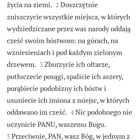


życia na ziemi.
Doszczętnie
2
zniszczycie wszystkie miejsca, w których
wydziedziczane przez was narody oddają
cześć swoim bóstwom: na górach, na
wzniesieniach i pod każdym zielonym


drzewem.
Zburzycie ich ołtarze,
3
potłuczecie posągi, spalicie ich aszery,
porąbiecie podobizny ich bóstw i
usuniecie ich imiona z miejsc, w których


oddawano im cześć.
Nic podobnego nie
4


uczynicie PANU, waszemu Bogu.
Przeciwnie, PAN, wasz Bóg, w jednym z
5