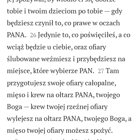
tobie i twoim dzieciom po tobie — gdy
będziesz czynił to, co prawe w oczach


PANA.
Jedynie to, co poświęciłeś, a co
26
wciąż będzie u ciebie, oraz ofiary
ślubowane weźmiesz i przybędziesz na


miejsce, które wybierze PAN.
Tam
27
przygotujesz swoje ofiary całopalne,
mięso i krew na ołtarz PANA, twojego
Boga — krew twojej rzeźnej ofiary
wylejesz na ołtarz PANA, twojego Boga, a


mięso twojej ofiary możesz spożyć.