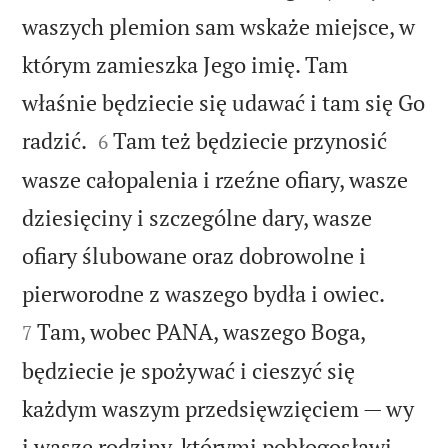
waszych plemion sam wskaże miejsce, w
którym zamieszka Jego imię. Tam
właśnie będziecie się udawać i tam się Go


radzić.
Tam też będziecie przynosić
6
wasze całopalenia i rzeźne ofiary, wasze
dziesięciny i szczególne dary, wasze
ofiary ślubowane oraz dobrowolne i


pierworodne z waszego bydła i owiec.
Tam, wobec PANA, waszego Boga,
7
będziecie je spożywać i cieszyć się
każdym waszym przedsięwzięciem — wy
i wasze rodziny, którymi pobłogosławi