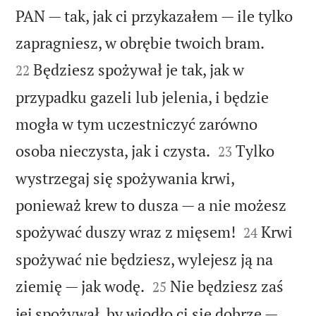
PAN — tak, jak ci przykazałem — ile tylko


zapragniesz, w obrębie twoich bram.
Będziesz spożywał je tak, jak w
22
przypadku gazeli lub jelenia, i będzie
mogła w tym uczestniczyć zarówno


osoba nieczysta, jak i czysta.
Tylko
23
wystrzegaj się spożywania krwi,
ponieważ krew to dusza — a nie możesz


spożywać duszy wraz z mięsem!
Krwi
24
spożywać nie będziesz, wylejesz ją na


ziemię — jak wodę.
Nie będziesz zaś
25
jej spożywał, by wiodło ci się dobrze —