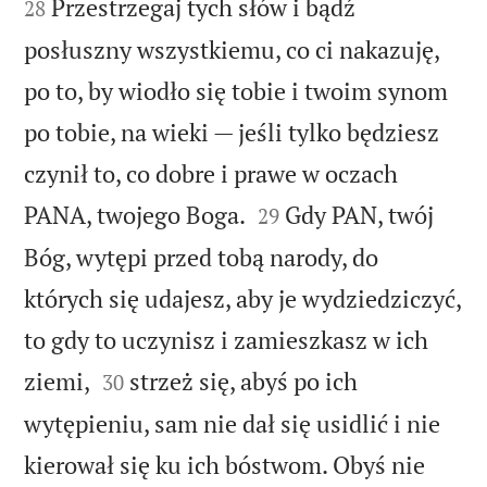
Przestrzegaj tych słów i bądź
28
posłuszny wszystkiemu, co ci nakazuję,
po to, by wiodło się tobie i twoim synom
po tobie, na wieki — jeśli tylko będziesz
czynił to, co dobre i prawe w oczach


PANA, twojego Boga.
Gdy PAN, twój
29
Bóg, wytępi przed tobą narody, do
których się udajesz, aby je wydziedziczyć,
to gdy to uczynisz i zamieszkasz w ich


ziemi,
strzeż się, abyś po ich
30
wytępieniu, sam nie dał się usidlić i nie
kierował się ku ich bóstwom. Obyś nie