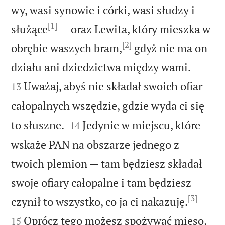
wy, wasi synowie i córki, wasi słudzy i
[1]
służące
— oraz Lewita, który mieszka w
[2]
obrębie waszych bram,
gdyż nie ma on


działu ani dziedzictwa między wami.
Uważaj, abyś nie składał swoich ofiar
13
całopalnych wszędzie, gdzie wyda ci się


to słuszne.
Jedynie w miejscu, które
14
wskaże PAN na obszarze jednego z
twoich plemion — tam będziesz składał
swoje ofiary całopalne i tam będziesz
[3]


czynił to wszystko, co ja ci nakazuję.
Oprócz tego możesz spożywać mięso,
15