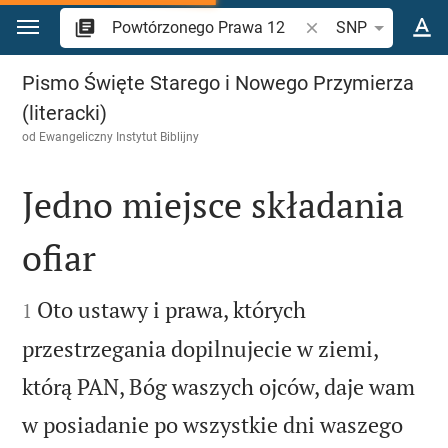
Przejdź do treści
Szukaj wersetu lub s
SNP
Powtórzonego Prawa 12
Pismo Święte Starego i Nowego Przymierza
(literacki)
od
Ewangeliczny Instytut Biblijny
Jedno miejsce składania
ofiar


Oto ustawy i prawa, których
1
przestrzegania dopilnujecie w ziemi,
którą PAN, Bóg waszych ojców, daje wam
w posiadanie po wszystkie dni waszego