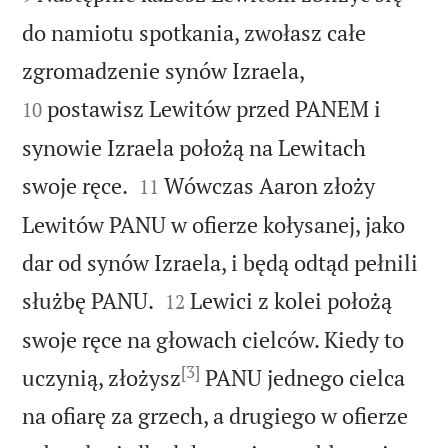
do namiotu spotkania, zwołasz całe


zgromadzenie synów Izraela,
postawisz Lewitów przed PANEM i
10
synowie Izraela położą na Lewitach


swoje ręce.
Wówczas Aaron złoży
11
Lewitów PANU w ofierze kołysanej, jako
dar od synów Izraela, i będą odtąd pełnili


służbę PANU.
Lewici z kolei położą
12
swoje ręce na głowach cielców. Kiedy to
[3]
uczynią, złożysz
PANU jednego cielca
na ofiarę za grzech, a drugiego w ofierze