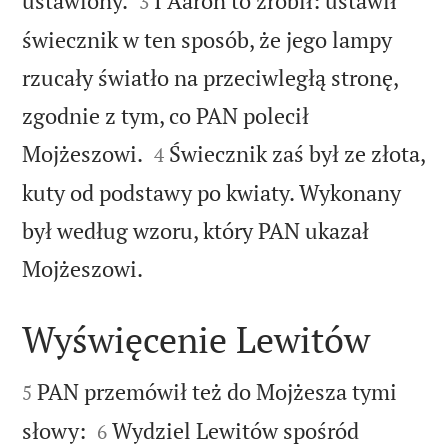
ustawiony.
I Aaron to zrobił: ustawił
3
świecznik w ten sposób, że jego lampy
rzucały światło na przeciwległą stronę,
zgodnie z tym, co PAN polecił


Mojżeszowi.
Świecznik zaś był ze złota,
4
kuty od podstawy po kwiaty. Wykonany
był według wzoru, który PAN ukazał

Mojżeszowi.
Wyświęcenie Lewitów


PAN przemówił też do Mojżesza tymi
5


słowy:
Wydziel Lewitów spośród
6