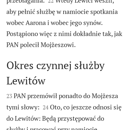
przebłagania.
Wtedy Lewici weszli,
22
aby pełnić służbę w namiocie spotkania
wobec Aarona i wobec jego synów.
Postąpiono więc z nimi dokładnie tak, jak

PAN polecił Mojżeszowi.
Okres czynnej służby
Lewitów


PAN przemówił ponadto do Mojżesza
23


tymi słowy:
Oto, co jeszcze odnosi się
24
do Lewitów: Będą przystępować do
służby i pracować przy namiocie