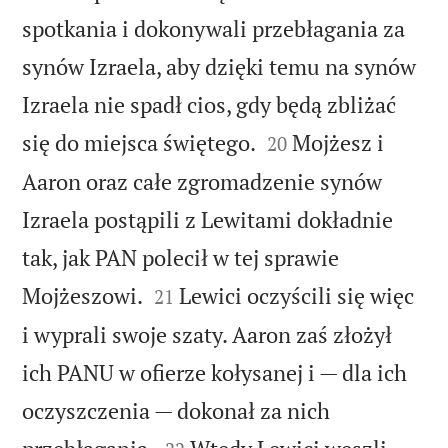
spotkania i dokonywali przebłagania za
synów Izraela, aby dzięki temu na synów
Izraela nie spadł cios, gdy będą zbliżać


się do miejsca świętego.
Mojżesz i
20
Aaron oraz całe zgromadzenie synów
Izraela postąpili z Lewitami dokładnie
tak, jak PAN polecił w tej sprawie


Mojżeszowi.
Lewici oczyścili się więc
21
i wyprali swoje szaty. Aaron zaś złożył
ich PANU w ofierze kołysanej i — dla ich
oczyszczenia — dokonał za nich

