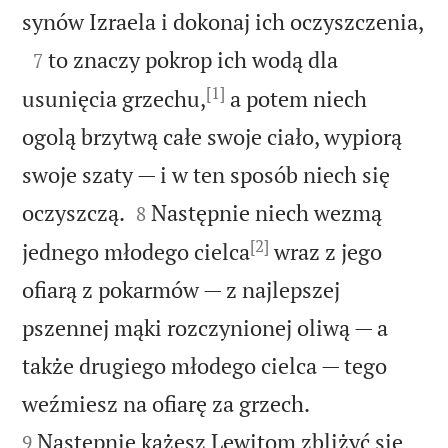

synów Izraela i dokonaj ich oczyszczenia,

to znaczy pokrop ich wodą dla
7
[1]
usunięcia grzechu,
a potem niech
ogolą brzytwą całe swoje ciało, wypiorą
swoje szaty — i w ten sposób niech się


oczyszczą.
Następnie niech wezmą
8
[2]
jednego młodego cielca
wraz z jego
ofiarą z pokarmów — z najlepszej
pszennej mąki rozczynionej oliwą — a
także drugiego młodego cielca — tego


weźmiesz na ofiarę za grzech.
Następnie każesz Lewitom zbliżyć się
9