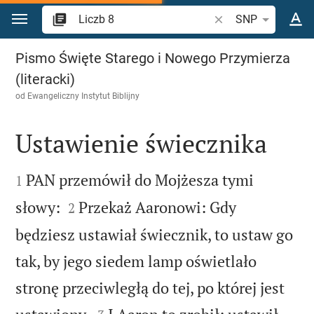
Przejdź do treści
Szukaj wersetu lub s
SNP
Liczb 8
Pismo Święte Starego i Nowego Przymierza
(literacki)
od
Ewangeliczny Instytut Biblijny
Ustawienie świecznika


PAN przemówił do Mojżesza tymi
1


słowy:
Przekaż Aaronowi: Gdy
2
będziesz ustawiał świecznik, to ustaw go
tak, by jego siedem lamp oświetlało
stronę przeciwległą do tej, po której jest

