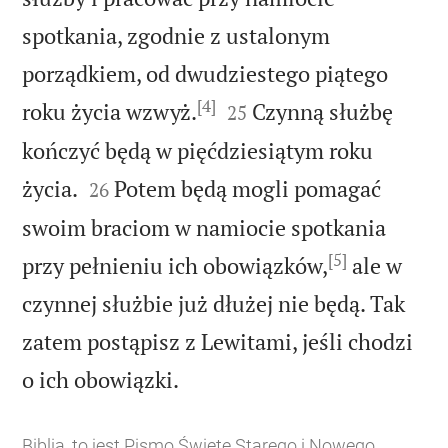
spotkania, zgodnie z ustalonym
porządkiem, od dwudziestego piątego
[4]


roku życia wzwyż.
Czynną służbę
25
kończyć będą w pięćdziesiątym roku


życia.
Potem będą mogli pomagać
26
swoim braciom w namiocie spotkania
[5]
przy pełnieniu ich obowiązków,
ale w
czynnej służbie już dłużej nie będą. Tak
zatem postąpisz z Lewitami, jeśli chodzi

o ich obowiązki.
Biblia, to jest Pismo Święte Starego i Nowego