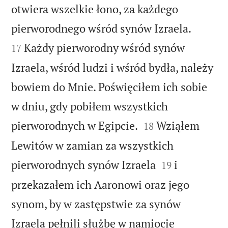
otwiera wszelkie łono, za każdego


pierworodnego wśród synów Izraela.
Każdy pierworodny wśród synów
17
Izraela, wśród ludzi i wśród bydła, należy
bowiem do Mnie. Poświęciłem ich sobie
w dniu, gdy pobiłem wszystkich


pierworodnych w Egipcie.
Wziąłem
18
Lewitów w zamian za wszystkich


pierworodnych synów Izraela
i
19
przekazałem ich Aaronowi oraz jego
synom, by w zastępstwie za synów
Izraela pełnili służbę w namiocie