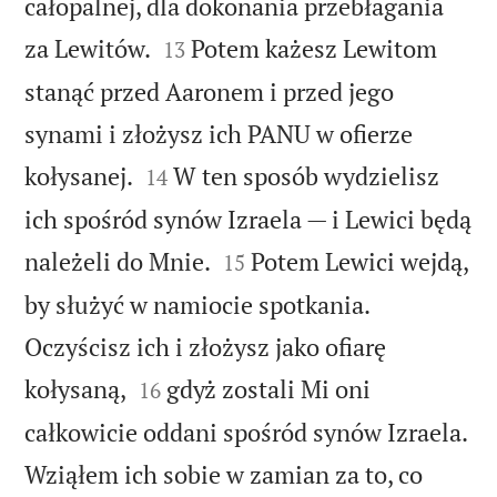
całopalnej, dla dokonania przebłagania


za Lewitów.
Potem każesz Lewitom
13
stanąć przed Aaronem i przed jego
synami i złożysz ich PANU w ofierze


kołysanej.
W ten sposób wydzielisz
14
ich spośród synów Izraela — i Lewici będą


należeli do Mnie.
Potem Lewici wejdą,
15
by służyć w namiocie spotkania.
Oczyścisz ich i złożysz jako ofiarę


kołysaną,
gdyż zostali Mi oni
16
całkowicie oddani spośród synów Izraela.
Wziąłem ich sobie w zamian za to, co