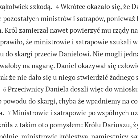


kąkolwiek szkodą.
Wkrótce okazało się, że D
4
le pozostałych ministrów i satrapów, ponieważ
. Król zamierzał nawet powierzyć mu rządy n
prawiło, że ministrowie i satrapowie szukali 
do skargi przeciw Danielowi. Nie mogli jedn
iwałoby na naganę. Daniel okazywał się człow
ak że nie dało się u niego stwierdzić żadnego


Przeciwnicy Daniela doszli więc do wniosku
6
 powodu do skargi, chyba że wpadniemy na coś,


a.
Ministrowie i satrapowie po wspólnych u
7
króla z takim oto pomysłem: Królu Dariuszu, ży
ólnie, ministrowie królestwa, namiestnicy, sa