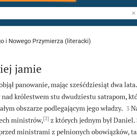
Sz
o i Nowego Przymierza (literacki)
iej jamie
bjął panowanie, mając sześćdziesiąt dwa lata
 nad królestwem stu dwudziestu satrapom, któ


całym obszarze podlegającym jego władzy.
N
3
[2]
zech ministrów,
z których jednym był Daniel.
 przed ministrami z pełnionych obowiązków, ta