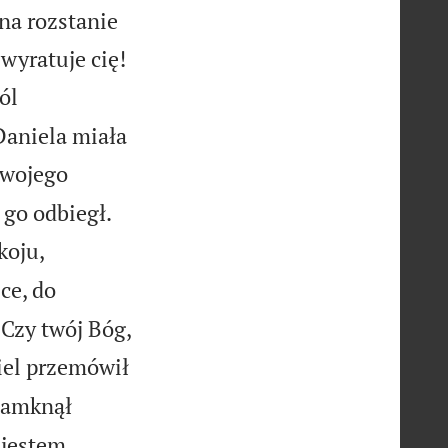
 na rozstanie

wyratuje cię!
ól
Daniela miała
swojego


 go odbiegł.
koju,
ce, do
Czy twój Bóg,
iel przemówił
 zamknął
 jestem