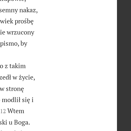
isemny nakaz,
lwiek prośbę
nie wrzucony
 pismo, by
mo z takim
zedł w życie,
w stronę
modlił się i


Wtem
12


ski u Boga.