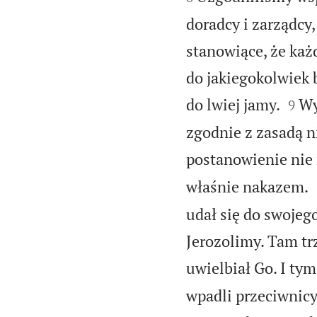
doradcy i zarządcy
stanowiące, że każd
do jakiegokolwiek 


do lwiej jamy.
Wy
9
zgodnie z zasadą n
postanowienie nie 
właśnie nakazem.
udał się do swojeg
Jerozolimy. Tam tr
uwielbiał Go. I tym
wpadli przeciwnicy