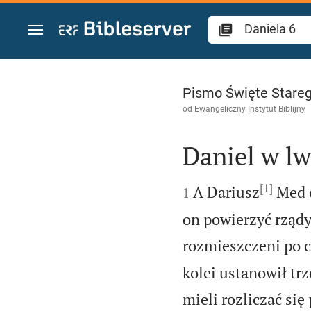
Przejdź do treści
Daniela 6
Pismo Święte Stareg
od
Ewangeliczny Instytut Biblijny
Daniel w lw

[1]

A Dariusz
Med o
1
on powierzyć rządy
rozmieszczeni po 
kolei ustanowił tr
mieli rozliczać się