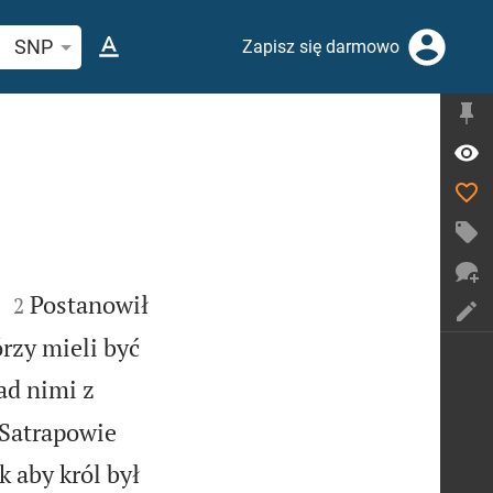
ukaj wersetu lub słowa biblijnego
SNP
Zapisz się darmowo


.
Postanowił
2
rzy mieli być
ad nimi z
 Satrapowie
k aby król był