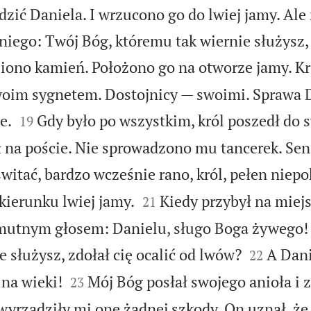
dzić Daniela. I wrzucono go do lwiej jamy. Ale
niego: Twój Bóg, któremu tak wiernie służysz, 
iono kamień. Położono go na otworze jamy. Kr
woim sygnetem. Dostojnicy — swoimi. Sprawa 


e.
Gdy było po wszystkim, król poszedł do 
19
ł na poście. Nie sprowadzono mu tancerek. Sen
witać, bardzo wcześnie rano, król, pełen niepo


kierunku lwiej jamy.
Kiedy przybył na miejs
21
smutnym głosem: Danielu, sługo Boga żywego! 


 służysz, zdołał cię ocalić od lwów?
A Dan
22


 na wieki!
Mój Bóg posłał swojego anioła i
23
wyrządziły mi one żadnej szkody. On uznał, że