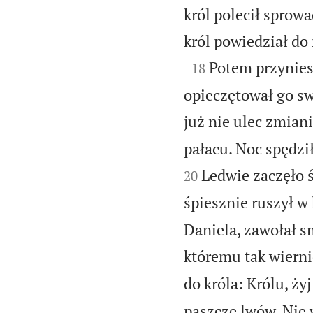
król polecił sprowa
król powiedział do 

Potem przynies
18
opieczętował go s
już nie ulec zmiani
pałacu. Noc spędzi
Ledwie zaczęło ś
20
śpiesznie ruszył w 
Daniela, zawołał 
któremu tak wiernie
do króla: Królu, żyj
paszcze lwów. Nie 