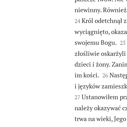
niewinny. Również 
Król odetchnął z
24
wyciągnięto, okazało


swojemu Bogu.
25
złośliwie oskarżyl
dzieci i żony. Zani


im kości.
Następ
26
i języków zamieszk
Ustanowiłem prz
27
należy okazywać c
trwa na wieki, Jego