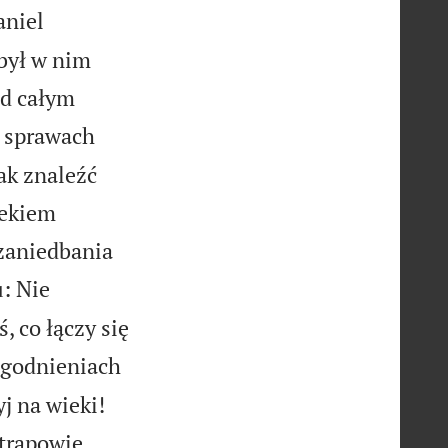
aniel
 był w nim
ad całym
w sprawach
ak znaleźć
iekiem
 zaniedbania
: Nie
 co łączy się
zgodnieniach


j na wieki!
trapowie,