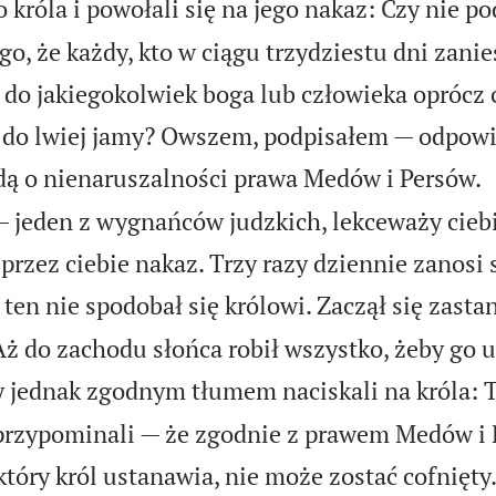
 króla i powołali się na jego nakaz: Czy nie po
o, że każdy, kto w ciągu trzydziestu dni zanie
 do jakiegokolwiek boga lub człowieka oprócz c
 do lwiej jamy? Owszem, podpisałem — odpowi
adą o nienaruszalności prawa Medów i Persów.
— jeden z wygnańców judzkich, lekceważy ciebie
 przez ciebie nakaz. Trzy razy dziennie zanosi
ten nie spodobał się królowi. Zaczął się zastan
Aż do zachodu słońca robił wszystko, żeby go 
y jednak zgodnym tłumem naciskali na króla: 
 przypominali — że zgodnie z prawem Medów i 
który król ustanawia, nie może zostać cofnięty