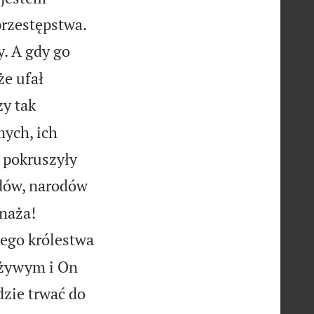


przestępstwa.
y. A gdy go
że ufał
zy tak
mych, ich
i pokruszyły
udów, narodów


naża!
ego królestwa
 żywym i On
dzie trwać do