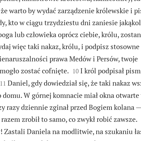
, że warto by wydać zarządzenie królewskie i p
y, kto w ciągu trzydziestu dni zaniesie jakąko
boga lub człowieka oprócz ciebie, królu, zosta
daj więc taki nakaz, królu, i podpisz stosowne
ienaruszalności prawa Medów i Persów, twoje


mogło zostać cofnięte.
I król podpisał pis
10


Daniel, gdy dowiedział się, że taki nakaz ws
11
o domu. W górnej komnacie miał okna otwarte 
zy razy dziennie zginał przed Bogiem kolana — 
 razem zrobił to samo, co zwykł robić zawsze.
! Zastali Daniela na modlitwie, na szukaniu ła