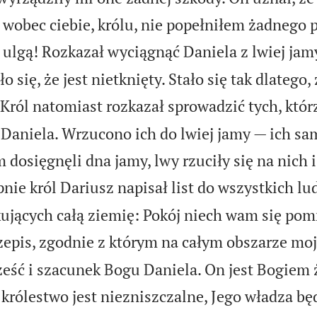
wobec ciebie, królu, nie popełniłem żadnego 
 ulgą! Rozkazał wyciągnąć Daniela z lwiej jam
 się, że jest nietknięty. Stało się tak dlatego, 
Król natomiast rozkazał sprowadzić tych, któr
i Daniela. Wrzucono ich do lwiej jamy — ich sa
m dosięgnęli dna jamy, lwy rzuciły się na nich 
nie król Dariusz napisał list do wszystkich l
ujących całą ziemię: Pokój niech wam się pom
epis, zgodnie z którym na całym obszarze moj
ześć i szacunek Bogu Daniela. On jest Bogiem
 królestwo jest niezniszczalne, Jego władza bę