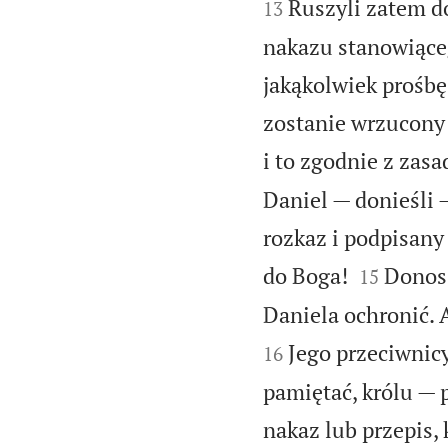
Ruszyli zatem do
13
nakazu stanowiąceg
jakąkolwiek prośbę
zostanie wrzucony
i to zgodnie z zas
Daniel — donieśli 
rozkaz i podpisany


do Boga!
Donos 
15
Daniela ochronić. 
Jego przeciwnic
16
pamiętać, królu —
nakaz lub przepis, 