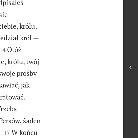
dpisałeś
sie
iebie, królu,
edział król —


Otóż
14
, królu, twój
 swoje prośby
awiać, jak


uratować.
Trzeba
Persów, żaden


.
W końcu
17