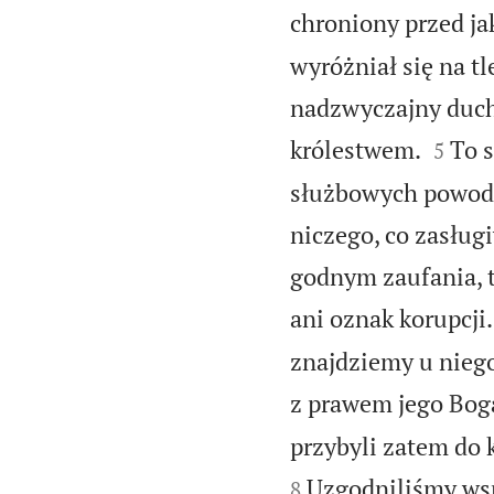
chroniony przed ja
wyróżniał się na t
nadzwyczajny duch


królestwem.
To s
5
służbowych powodu 
niczego, co zasług
godnym zaufania, t
ani oznak korupcji.
znajdziemy u niego
z prawem jego Bog
przybyli zatem do 
Uzgodniliśmy wsp
8