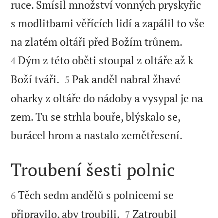
ruce. Smísil množství vonných pryskyřic
s modlitbami věřících lidí a zapálil to vše


na zlatém oltáři před Božím trůnem.
Dým z této oběti stoupal z oltáře až k
4


Boží tváři.
Pak anděl nabral žhavé
5
oharky z oltáře do nádoby a vysypal je na
zem. Tu se strhla bouře, blýskalo se,

burácel hrom a nastalo zemětřesení.
Troubení šesti polnic


Těch sedm andělů s polnicemi se
6


připravilo, aby troubili.
Zatroubil
7