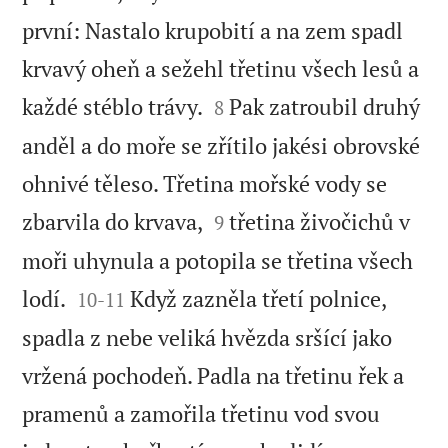
první: Nastalo krupobití a na zem spadl
krvavý oheň a sežehl třetinu všech lesů a


každé stéblo trávy.
Pak zatroubil druhý
8
anděl a do moře se zřítilo jakési obrovské
ohnivé těleso. Třetina mořské vody se


zbarvila do krvava,
třetina živočichů v
9
moři uhynula a potopila se třetina všech


lodí.
Když zazněla třetí polnice,
10
-
11
spadla z nebe veliká hvězda sršící jako
vržená pochodeň. Padla na třetinu řek a
pramenů a zamořila třetinu vod svou