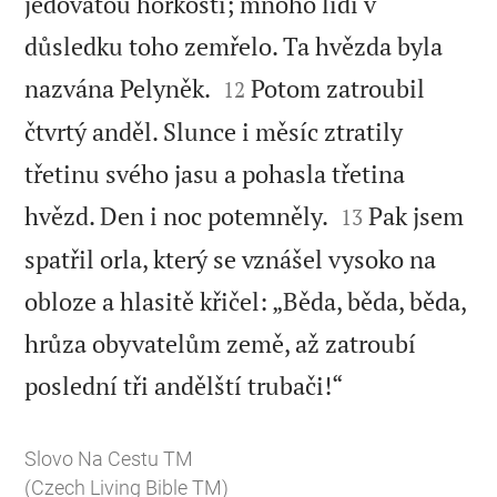
jedovatou hořkostí; mnoho lidí v
důsledku toho zemřelo. Ta hvězda byla


nazvána Pelyněk.
Potom zatroubil
12
čtvrtý anděl. Slunce i měsíc ztratily
třetinu svého jasu a pohasla třetina


hvězd. Den i noc potemněly.
Pak jsem
13
spatřil orla, který se vznášel vysoko na
obloze a hlasitě křičel: „Běda, běda, běda,
hrůza obyvatelům země, až zatroubí

poslední tři andělští trubači!“
Slovo Na Cestu TM
(Czech Living Bible TM)