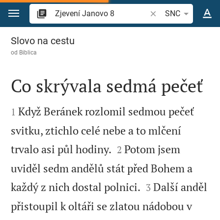
Přejít na obsah
Vyhledat biblický ve
SNC
Zjevení Janovo 8
Slovo na cestu
od
Biblica
Co skrývala sedmá pečeť


Když Beránek rozlomil sedmou pečeť
1
svitku, ztichlo celé nebe a to mlčení


trvalo asi půl hodiny.
Potom jsem
2
uviděl sedm andělů stát před Bohem a


každý z nich dostal polnici.
Další anděl
3
přistoupil k oltáři se zlatou nádobou v