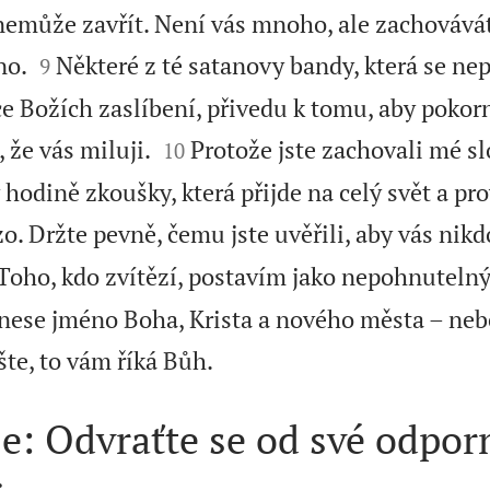
 nemůže zavřít. Není vás mnoho, ale zachovává


no.
Některé z té satanovy bandy, která se n
9
e Božích zaslíbení, přivedu k tomu, aby pokorně


, že vás miluji.
Protože jste zachovali mé slo
10
 hodině zkoušky, která přijde na celý svět a pr
zo. Držte pevně, čemu jste uvěřili, aby vás nikd
Toho, kdo zvítězí, postavím jako nepohnutelný
nese jméno Boha, Krista a nového města – ne

šte, to vám říká Bůh.
e: Odvraťte se od své odpor