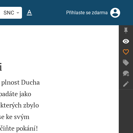
ledat biblický verš nebo slovo
SNC
Přihlaste se zdarma
i
á plnost Ducha
padáte jako
 kterých zbylo
se ke svým
čiňte pokání!