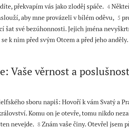


díte, překvapím vás jako zloděj spáče.
Někteř
4


 zaslouží, aby mne provázeli v bílém oděvu,
pr
5
í šat své bezúhonnosti. Jejich jména nevyškr
m se k nim před svým Otcem a před jeho anděly.
ie: Vaše věrnost a poslušnos
adelfského sboru napiš: Hovoří k vám Svatý a Pr
rálovství. Komu on je otevře, tomu nikdo nezab


 ten nevejde.
Znám vaše činy. Otevřel jsem p
8