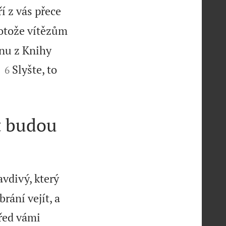
í z vás přece
otože vítězům
tnu z Knihy


Slyšte, to
6
t budou
avdivý, který
rání vejít, a
řed vámi