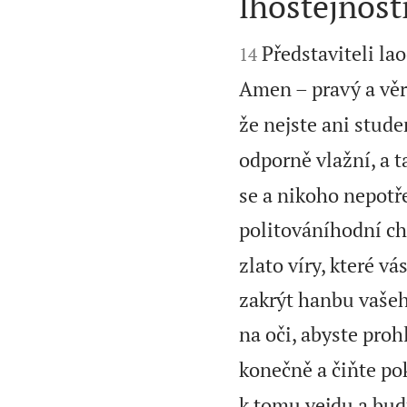
lhostejnost


Představiteli la
14
Amen – pravý a věr
že nejste ani stude
odporně vlažní, a t
se a nikoho nepotře
politováníhodní chu
zlato víry, které v
zakrýt hanbu vašeh
na oči, abyste prohl
konečně a čiňte po
k tomu vejdu a budu