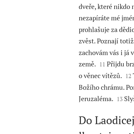
dveře, které nikdo
nezapíráte mé jmé
prohlašuje za dědic
zvěst. Poznají totiž
zachovám vás i já v


země.
Přijdu br
11


o věnec vítězů.
12
Božího chrámu. Po


Jeruzaléma.
Sly
13
Do Laodicej