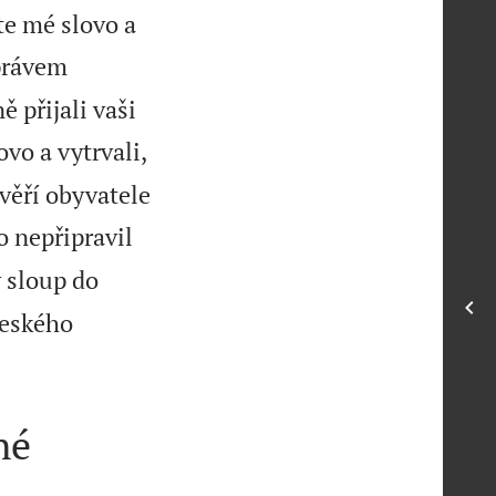
te mé slovo a
eprávem
 přijali vaši
vo a vytrvali,
ověří obyvatele
o nepřipravil
 sloup do
beského
né