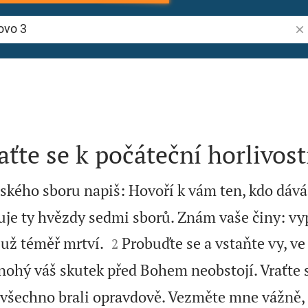
Vyh
aťte se k počáteční horlivost
dského sboru napiš: Hovoří k vám ten, kdo dáv
uje ty hvězdy sedmi sborů. Znám vaše činy: vy


e už téměř mrtví.
Probuďte se a vstaňte vy, ve
2
ohý váš skutek před Bohem neobstojí. Vraťte 
 všechno brali opravdově. Vezměte mne vážně, 