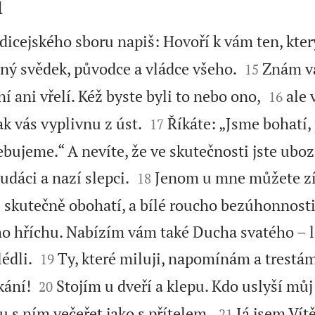
i
odicejského sboru napiš: Hovoří k vám ten, kt


ný svědek, původce a vládce všeho.
Znám va
15


ní ani vřelí. Kéž byste byli to nebo ono,
ale 
16


ak vás vyplivnu z úst.
Říkáte: „Jsme bohatí, 
17
bujeme.“ A nevíte, že ve skutečnosti jste uboz


dáci a nazí slepci.
Jenom u mne můžete zís
18
ás skutečně obohatí, a bílé roucho bezúhonnosti,
o hříchu. Nabízím vám také Ducha svatého – 


édli.
Ty, které miluji, napomínám a trestá
19


kání!
Stojím u dveří a klepu. Kdo uslyší můj 
20


 s ním večeřet jako s přítelem.
Já jsem Vít
21