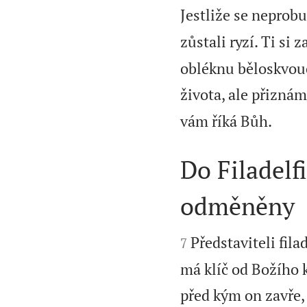
Jestliže se neprobu
zůstali ryzí. Ti si
obléknu běloskvouc
života, ale přizná

vám říká Bůh.
Do Filadelf
odměněny


Představiteli fil
7
má klíč od Božího k
před kým on zavře,