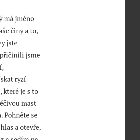
erý má jméno
še činy a to,
vy jste
přičinili jsme
í,
kat ryzí
 které je s to
léčivou mast
m. Pohněte se
hlas a otevře,
ěz a sedím na