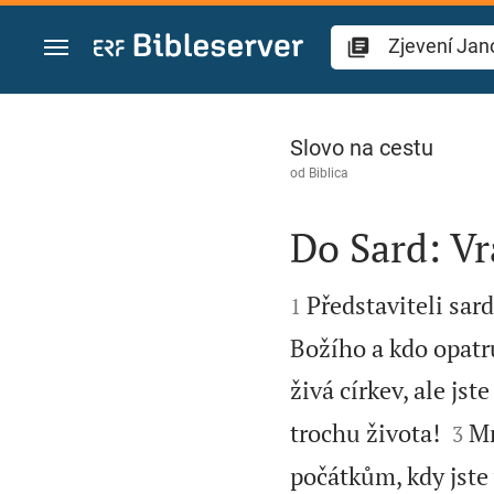
Přejít na obsah
Zjevení Janovo 3
Slovo na cestu
od
Biblica
Do Sard: Vr


Představiteli sar
1
Božího a kdo opatr
živá církev, ale jst


trochu života!
Mn
3
počátkům, kdy jste