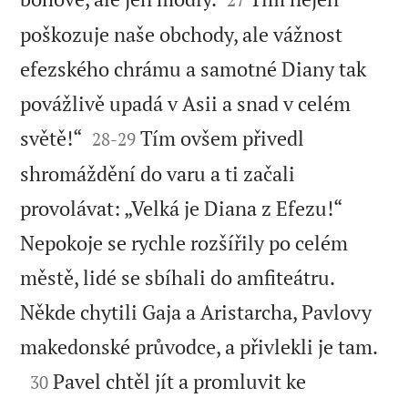
poškozuje naše obchody, ale vážnost
efezského chrámu a samotné Diany tak
povážlivě upadá v Asii a snad v celém


světě!“
Tím ovšem přivedl
28
-
29
shromáždění do varu a ti začali
provolávat: „Velká je Diana z Efezu!“
Nepokoje se rychle rozšířily po celém
městě, lidé se sbíhali do amfiteátru.
Někde chytili Gaja a Aristarcha, Pavlovy

makedonské průvodce, a přivlekli je tam.

Pavel chtěl jít a promluvit ke
30