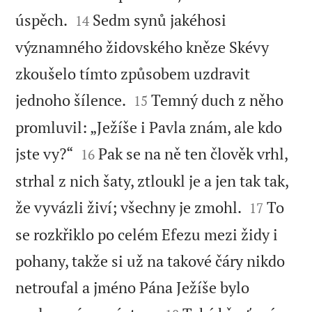


úspěch.
Sedm synů jakéhosi
14
významného židovského kněze Skévy
zkoušelo tímto způsobem uzdravit


jednoho šílence.
Temný duch z něho
15
promluvil: „Ježíše i Pavla znám, ale kdo


jste vy?“
Pak se na ně ten člověk vrhl,
16
strhal z nich šaty, ztloukl je a jen tak tak,


že vyvázli živí; všechny je zmohl.
To
17
se rozkřiklo po celém Efezu mezi židy i
pohany, takže si už na takové čáry nikdo
netroufal a jméno Pána Ježíše bylo