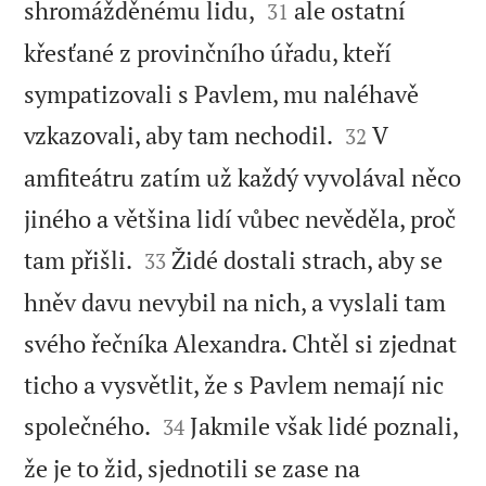


shromážděnému lidu,
ale ostatní
31
křesťané z provinčního úřadu, kteří
sympatizovali s Pavlem, mu naléhavě


vzkazovali, aby tam nechodil.
V
32
amfiteátru zatím už každý vyvolával něco
jiného a většina lidí vůbec nevěděla, proč


tam přišli.
Židé dostali strach, aby se
33
hněv davu nevybil na nich, a vyslali tam
svého řečníka Alexandra. Chtěl si zjednat
ticho a vysvětlit, že s Pavlem nemají nic


společného.
Jakmile však lidé poznali,
34
že je to žid, sjednotili se zase na