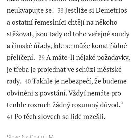


neukvapujte se!
Jestliže si Demetrios
38
a ostatní řemeslníci chtějí na někoho
stěžovat, jsou tady od toho veřejné soudy
a římské úřady, kde se může konat řádné


přelíčení.
A máte-li nějaké požadavky,
39
je třeba je projednat ve schůzi městské


rady.
Takhle je nebezpečí, že budeme
40
obviněni z povstání. Vždyť nemáte pro


tenhle rozruch žádný rozumný důvod.“

Po těch slovech se lidé rozešli.
41
Slovo Na Cestu TM