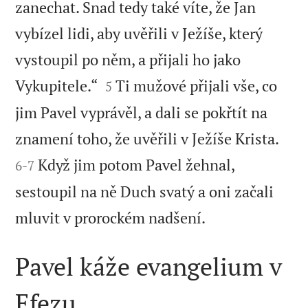
zanechat. Snad tedy také víte, že Jan
vybízel lidi, aby uvěřili v Ježíše, který
vystoupil po něm, a přijali ho jako


Vykupitele.“
Ti mužové přijali vše, co
5
jim Pavel vyprávěl, a dali se pokřtít na


znamení toho, že uvěřili v Ježíše Krista.
Když jim potom Pavel žehnal,
6
-
7
sestoupil na ně Duch svatý a oni začali

mluvit v prorockém nadšení.
Pavel káže evangelium v
Efezu