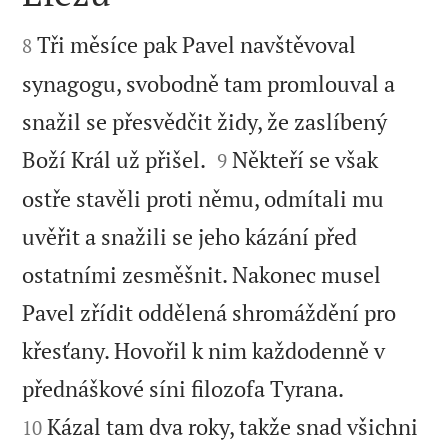


Tři měsíce pak Pavel navštěvoval
8
synagogu, svobodně tam promlouval a
snažil se přesvědčit židy, že zaslíbený


Boží Král už přišel.
Někteří se však
9
ostře stavěli proti němu, odmítali mu
uvěřit a snažili se jeho kázání před
ostatními zesměšnit. Nakonec musel
Pavel zřídit oddělená shromáždění pro
křesťany. Hovořil k nim každodenně v


přednáškové síni filozofa Tyrana.
Kázal tam dva roky, takže snad všichni
10