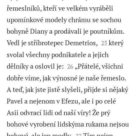
řemeslníků, kteří ve velkém vyráběli
upomínkové modely chrámu se sochou
bohyně Diany a prodávali je poutníkům.


Vedl je stříbrotepec Demetrios,
který
25
svolal všechny podnikatele a jejich


dělníky a oslovil je:
„Přátelé, všichni
26
dobře víme, jak výnosné je naše řemeslo.
A teď, jak jste jistě slyšeli, přijde si nějaký
Pavel a nejenom v Efezu, ale i po celé
Asii odvrací lidi od naší víry! Že prý
bohové vyrobení lidskýma rukama nejsou


bohové, ale jen modly.
Tím nejen
27