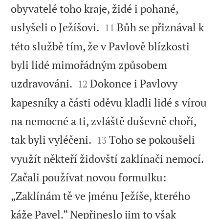
obyvatelé toho kraje, židé i pohané,


uslyšeli o Ježíšovi.
Bůh se přiznával k
11
této službě tím, že v Pavlově blízkosti
byli lidé mimořádným způsobem


uzdravováni.
Dokonce i Pavlovy
12
kapesníky a části oděvu kladli lidé s vírou
na nemocné a ti, zvláště duševně choří,


tak byli vyléčeni.
Toho se pokoušeli
13
využít někteří židovští zaklínači nemocí.
Začali používat novou formulku:
„Zaklínám tě ve jménu Ježíše, kterého
káže Pavel.“ Nepřineslo jim to však