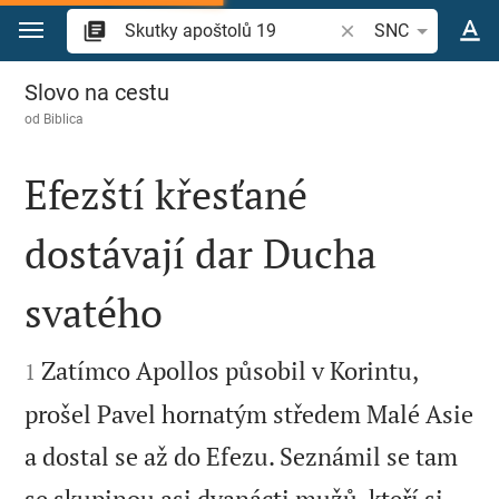
Přejít na obsah
Vyhledat biblický ve
SNC
Skutky apoštolů 19
Slovo na cestu
od
Biblica
Efezští křesťané
dostávají dar Ducha
svatého


Zatímco Apollos působil v Korintu,
1
prošel Pavel hornatým středem Malé Asie
a dostal se až do Efezu. Seznámil se tam
se skupinou asi dvanácti mužů, kteří si