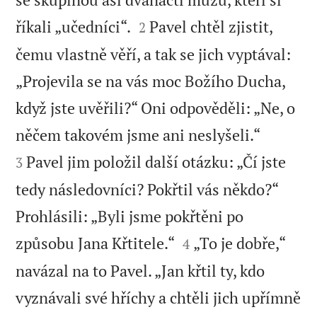


říkali „učedníci“.
Pavel chtěl zjistit,
2
čemu vlastně věří, a tak se jich vyptával:
„Projevila se na vás moc Božího Ducha,
když jste uvěřili?“ Oni odpověděli: „Ne, o


něčem takovém jsme ani neslyšeli.“
Pavel jim položil další otázku: „Čí jste
3
tedy následovníci? Pokřtil vás někdo?“
Prohlásili: „Byli jsme pokřtěni po


způsobu Jana Křtitele.“
„To je dobře,“
4
navázal na to Pavel. „Jan křtil ty, kdo
vyznávali své hříchy a chtěli jich upřímně