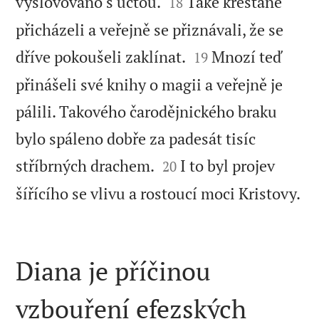


vyslovováno s úctou.
Také křesťané
18
přicházeli a veřejně se přiznávali, že se


dříve pokoušeli zaklínat.
Mnozí teď
19
přinášeli své knihy o magii a veřejně je
pálili. Takového čarodějnického braku
bylo spáleno dobře za padesát tisíc


stříbrných drachem.
I to byl projev
20

šířícího se vlivu a rostoucí moci Kristovy.
Diana je příčinou
vzbouření efezských