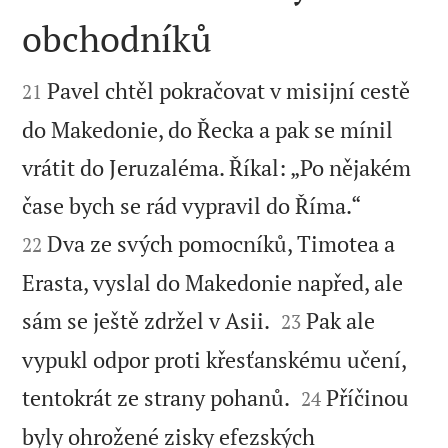
obchodníků


Pavel chtěl pokračovat v misijní cestě
21
do Makedonie, do Řecka a pak se mínil
vrátit do Jeruzaléma. Říkal: „Po nějakém


čase bych se rád vypravil do Říma.“
Dva ze svých pomocníků, Timotea a
22
Erasta, vyslal do Makedonie napřed, ale


sám se ještě zdržel v Asii.
Pak ale
23
vypukl odpor proti křesťanskému učení,


tentokrát ze strany pohanů.
Příčinou
24
byly ohrožené zisky efezských