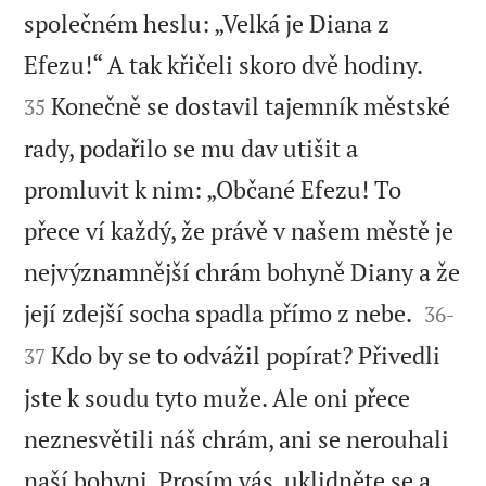
společném heslu: „Velká je Diana z


Efezu!“ A tak křičeli skoro dvě hodiny.
Konečně se dostavil tajemník městské
35
rady, podařilo se mu dav utišit a
promluvit k nim: „Občané Efezu! To
přece ví každý, že právě v našem městě je
nejvýznamnější chrám bohyně Diany a že


její zdejší socha spadla přímo z nebe.
36
-
Kdo by se to odvážil popírat? Přivedli
37
jste k soudu tyto muže. Ale oni přece
neznesvětili náš chrám, ani se nerouhali
naší bohyni. Prosím vás, uklidněte se a