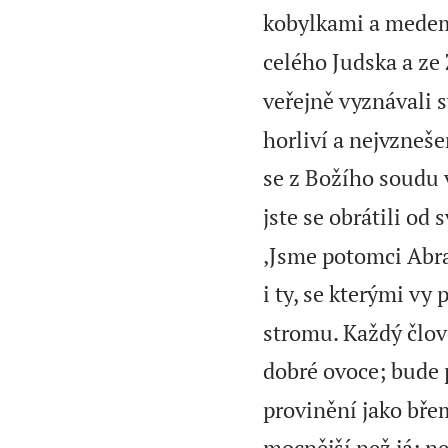
kobylkami a medem
celého Judska a ze 
veřejně vyznávali s
horliví a nejvznešen
se z Božího soudu 
jste se obrátili od 
‚Jsme potomci Abr
i ty, se kterými vy 
stromu. Každý člov
dobré ovoce; bude 
provinění jako bře
mocnější než já; n