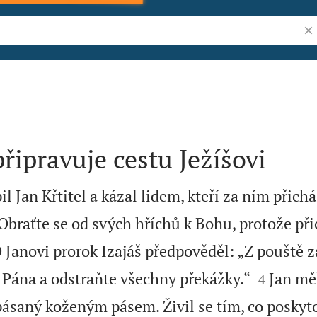
Vyh
připravuje cestu Ježíšovi
l Jan Křtitel a kázal lidem, kteří za ním přichá
Obraťte se od svých hříchů k Bohu, protože při
 Janovi prorok Izajáš předpověděl: „Z pouště z


o Pána a odstraňte všechny překážky.“
Jan mě
4
epásaný koženým pásem. Živil se tím, co poskyt