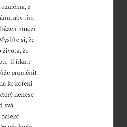
eruzaléma, z
dánu, aby tím
icházejí mnozí
Myslíte si, že
života, že
e-li říkat:
může proměnit
na ke kořeni
 který nenese
tí svá
 daleko
 On vás bude