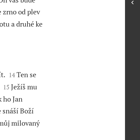
 zrno od plev
votu a druhé ke


t.
Ten se
14


Ježíš mu
15
k ho Jan
e snáší Boží
 můj milovaný