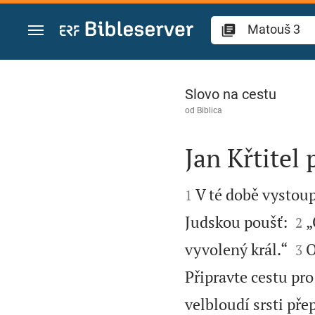
Přejít na obsah
Matouš 3
Slovo na cestu
od
Biblica
Jan Křtitel 


V té době vystoupi
1


Judskou poušť:
„
2


vyvolený král.“
O
3
Připravte cestu pr
velbloudí srsti př