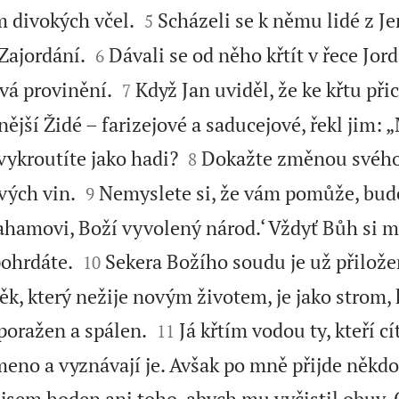


 divokých včel.
Scházeli se k němu lidé z J
5


Zajordání.
Dávali se od něho křtít v řece Jor
6


vá provinění.
Když Jan uviděl, že ke křtu př
7
ější Židé – farizejové a saducejové, řekl jim: „


vykroutíte jako hadi?
Dokažte změnou svého 
8


svých vin.
Nemyslete si, že vám pomůže, budet
9
ahamovi, Boží vyvolený národ.‘ Vždyť Bůh si 


pohrdáte.
Sekera Božího soudu je už přilože
10
ěk, který nežije novým životem, je jako strom,


poražen a spálen.
Já křtím vodou ty, kteří cí
11
meno a vyznávají je. Avšak po mně přijde někdo
ejsem hoden ani toho, abych mu vyčistil obuv.