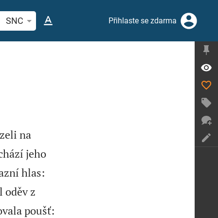
ledat biblický verš nebo slovo
SNC
Přihlaste se zdarma
zeli na
chází jeho
azní hlas:
l oděv z
ovala poušť: