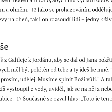


ým a ohněm.
Jako se prohazováním odděluje
12
evy na oheň, tak i on rozsoudí lidi – jedny k ži
íše
š z Galileje k Jordánu, aby se dal od Jana pokřtí
bych měl být pokřtěn od tebe a ty jdeš ke mně.“
 prosím, udělej. Musíme splnit Boží vůli.“ A ta
íš vystoupil z vody, uviděl, jak se na něj z neb


ubice.
Současně se ozval hlas: „Toto je ten
17
