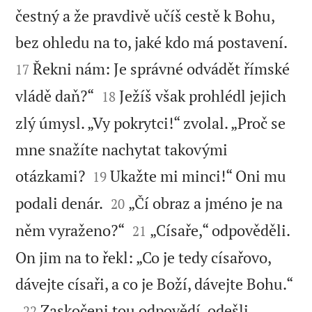
čestný a že pravdivě učíš cestě k Bohu,


bez ohledu na to, jaké kdo má postavení.
Řekni nám: Je správné odvádět římské
17


vládě daň?“
Ježíš však prohlédl jejich
18
zlý úmysl. „Vy pokrytci!“ zvolal. „Proč se
mne snažíte nachytat takovými


otázkami?
Ukažte mi minci!“ Oni mu
19


podali denár.
„Čí obraz a jméno je na
20


něm vyraženo?“
„Císaře,“ odpověděli.
21
On jim na to řekl: „Co je tedy císařovo,

dávejte císaři, a co je Boží, dávejte Bohu.“


Zaskočeni tou odpovědí, odešli.
22