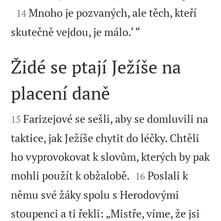

Mnoho je pozvaných, ale těch, kteří
14

skutečně vejdou, je málo.‘ “
Židé se ptají Ježíše na
placení daně


Farizejové se sešli, aby se domluvili na
15
taktice, jak Ježíše chytit do léčky. Chtěli
ho vyprovokovat k slovům, kterých by pak


mohli použít k obžalobě.
Poslali k
16
němu své žáky spolu s Herodovými
stoupenci a ti řekli: „Mistře, víme, že jsi