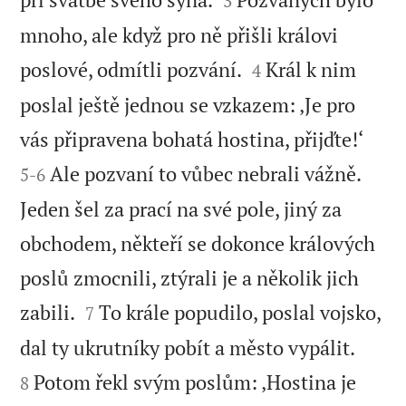
3
mnoho, ale když pro ně přišli královi


poslové, odmítli pozvání.
Král k nim
4
poslal ještě jednou se vzkazem: ‚Je pro


vás připravena bohatá hostina, přijďte!‘
Ale pozvaní to vůbec nebrali vážně.
5
-
6
Jeden šel za prací na své pole, jiný za
obchodem, někteří se dokonce králových
poslů zmocnili, ztýrali je a několik jich


zabili.
To krále popudilo, poslal vojsko,
7


dal ty ukrutníky pobít a město vypálit.
Potom řekl svým poslům: ‚Hostina je
8