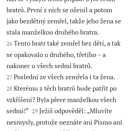
bratrů. První z nich se oženil a potom
jako bezdětný zemřel, takže jeho žena se


stala manželkou druhého bratra.
Tento bratr také zemřel bez dětí, a tak
26
se opakovalo u druhého, třetího – a


nakonec u všech sedmi bratrů.


Poslední ze všech zemřela i ta žena.
27
Kterému z těch bratrů bude patřit po
28
vzkříšení? Byla přece manželkou všech


sedmi!“
Ježíš odpověděl: „Mluvíte
29
nesmysly, protože neznáte ani Písmo ani