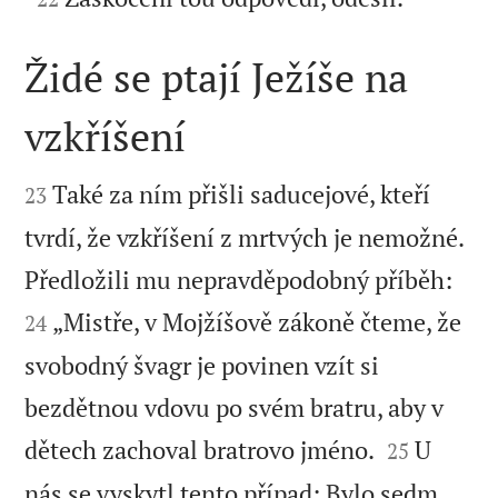
Židé se ptají Ježíše na
vzkříšení


Také za ním přišli saducejové, kteří
23
tvrdí, že vzkříšení z mrtvých je nemožné.


Předložili mu nepravděpodobný příběh:
„Mistře, v Mojžíšově zákoně čteme, že
24
svobodný švagr je povinen vzít si
bezdětnou vdovu po svém bratru, aby v


dětech zachoval bratrovo jméno.
U
25
nás se vyskytl tento případ: Bylo sedm