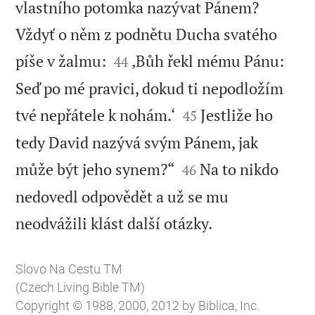
vlastního potomka nazývat Pánem?
Vždyť o něm z podnětu Ducha svatého


píše v žalmu:
‚Bůh řekl mému Pánu:
44
Seď po mé pravici, dokud ti nepodložím


tvé nepřátele k nohám.‘
Jestliže ho
45
tedy David nazývá svým Pánem, jak


může být jeho synem?“
Na to nikdo
46
nedovedl odpovědět a už se mu

neodvážili klást další otázky.
Slovo Na Cestu TM
(Czech Living Bible TM)
Copyright © 1988, 2000, 2012 by Biblica, Inc.