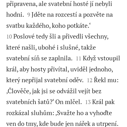
připravena, ale svatební hosté jí nebyli


hodni.
Jděte na rozcestí a pozvěte na
9


svatbu každého, koho potkáte.‘
Poslové tedy šli a přivedli všechny,
10
které našli, ubohé i slušné, takže


svatební síň se zaplnila.
Když vstoupil
11
král, aby hosty přivítal, uviděl jednoho,


který nepřijal svatební oděv.
Řekl mu:
12
‚Člověče, jak jsi se odvážil vejít bez


svatebních šatů?‘ On mlčel.
Král pak
13
rozkázal sluhům: ‚Svažte ho a vyhoďte

ven do tmy, kde bude jen nářek a utrpení.