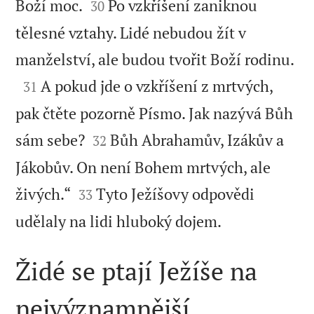


Boží moc.
Po vzkříšení zaniknou
30
tělesné vztahy. Lidé nebudou žít v

manželství, ale budou tvořit Boží rodinu.

A pokud jde o vzkříšení z mrtvých,
31
pak čtěte pozorně Písmo. Jak nazývá Bůh


sám sebe?
Bůh Abrahamův, Izákův a
32
Jákobův. On není Bohem mrtvých, ale


živých.“
Tyto Ježíšovy odpovědi
33

udělaly na lidi hluboký dojem.
Židé se ptají Ježíše na
nejvýznamnější