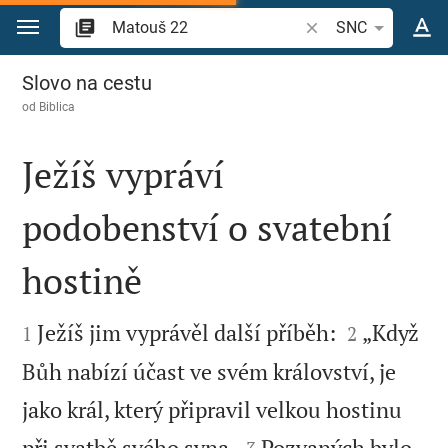
Přejít na obsah
Vyhledat biblický ve
SNC
Matouš 22
Slovo na cestu
od
Biblica
Ježíš vypráví
podobenství o svatební
hostině




Ježíš jim vyprávěl další příběh:
„Když
1
2
Bůh nabízí účast ve svém království, je
jako král, který připravil velkou hostinu


při svatbě svého syna.
Pozvaných bylo