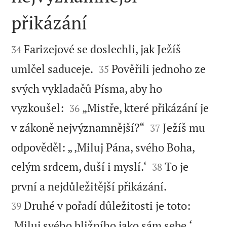
přikázání


Farizejové se doslechli, jak Ježíš
34


umlčel saduceje.
Pověřili jednoho ze
35
svých vykladačů Písma, aby ho


vyzkoušel:
„Mistře, které přikázání je
36


v zákoně nejvýznamnější?“
Ježíš mu
37
odpověděl: „ ‚Miluj Pána, svého Boha,


celým srdcem, duší i myslí.‘
To je
38


první a nejdůležitější přikázání.
Druhé v pořadí důležitosti je toto:
39


‚Miluj svého bližního jako sám sebe.‘