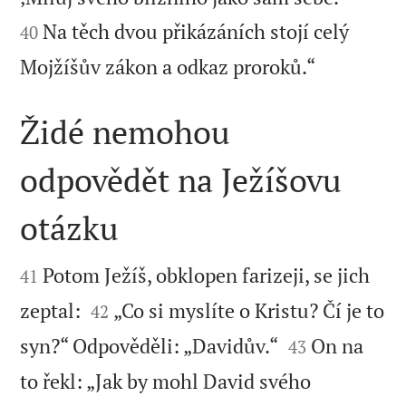
Na těch dvou přikázáních stojí celý
40

Mojžíšův zákon a odkaz proroků.“
Židé nemohou
odpovědět na Ježíšovu
otázku


Potom Ježíš, obklopen farizeji, se jich
41


zeptal:
„Co si myslíte o Kristu? Čí je to
42


syn?“ Odpověděli: „Davidův.“
On na
43
to řekl: „Jak by mohl David svého