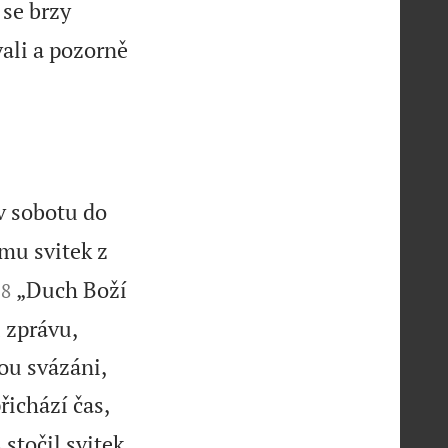
 se brzy
ali a pozorně
 v sobotu do
mu svitek z


„Duch Boží
18
 zprávu,
sou svázáni,
řichází čas,
 stočil svitek,