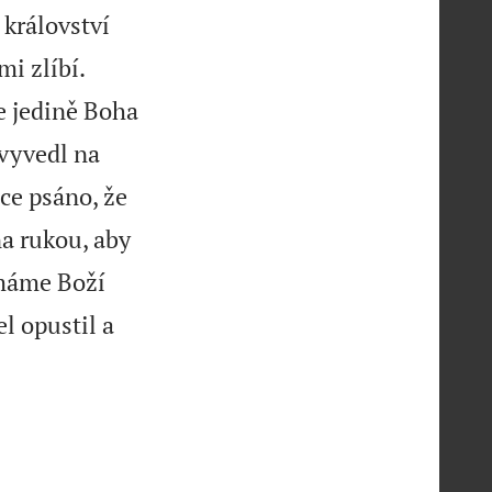
království


mi zlíbí.
že jedině Boha
 vyvedl na
ece psáno, že
na rukou, aby
emáme Boží
l opustil a