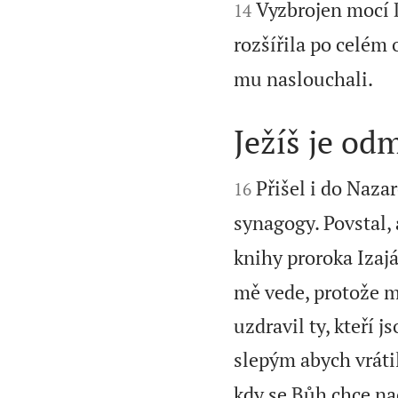


Vyzbrojen mocí D
14
rozšířila po celém 

mu naslouchali.
Ježíš je od


Přišel i do Naza
16
synagogy. Povstal, 
knihy proroka Izajá
mě vede, protože m
uzdravil ty, kteří j
slepým abych vrátil
kdy se Bůh chce na