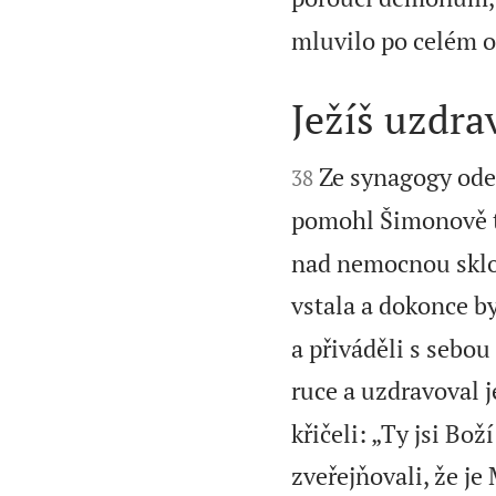
mluvilo po celém o
Ježíš uzdra


Ze synagogy odeš
38
pomohl Šimonově tc
nad nemocnou sklon
vstala a dokonce by
a přiváděli s sebo
ruce a uzdravoval j
křičeli: „Ty jsi Bož
zveřejňovali, že je