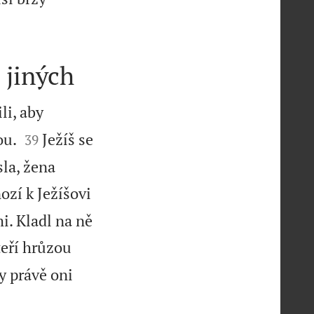
 jiných
li, aby


ou.
Ježíš se
39
la, žena
ozí k Ježíšovi
i. Kladl na ně
eří hrůzou
by právě oni