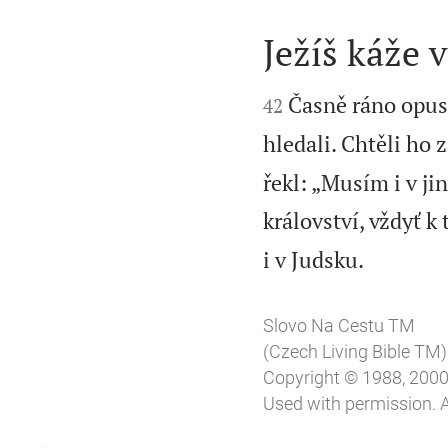
Ježíš káže v


Časně ráno opust
42
hledali. Chtěli ho 
řekl: „Musím i v j
království, vždyť 

i v Judsku.
Slovo Na Cestu TM
(Czech Living Bible TM)
Copyright © 1988, 2000, 
Used with permission. A