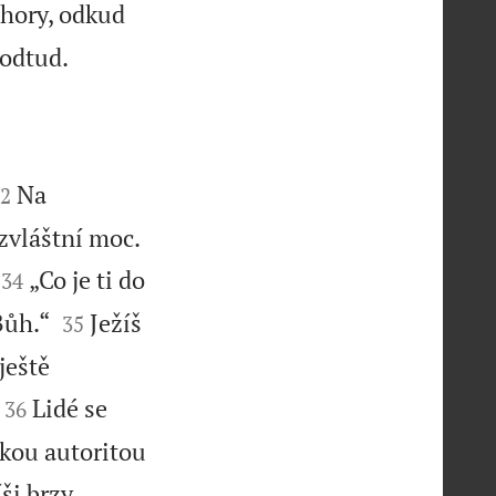
 hory, odkud

 odtud.

Na
2

zvláštní moc.


„Co je ti do
34


Bůh.“
Ježíš
35
ještě


Lidé se
36
akou autoritou
íši brzy