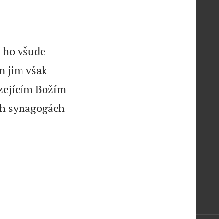
é ho všude
n jim však
ázejícím Božím
ch synagogách