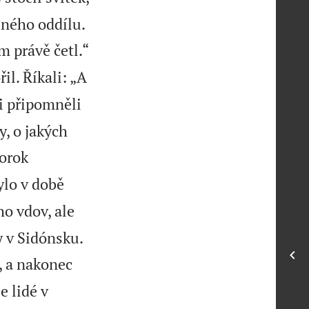


eného oddílu.

m právě četl.“
il. Říkali: „A
di připomněli
y, o jakých
rorok
ylo v době
ho vdov, ale


y v Sidónsku.
, a nakonec
e lidé v