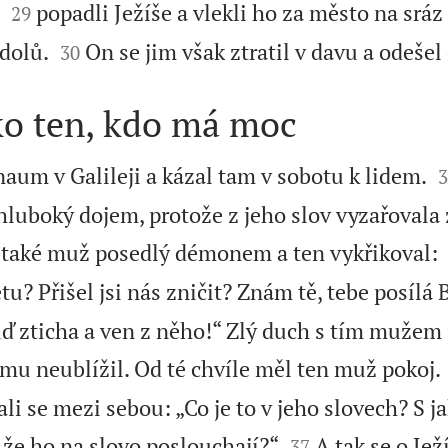


popadli Ježíše a vlekli ho za město na sráz
29


dolů.
On se jim však ztratil v davu a odešel
30
ako ten, kdo má moc

aum v Galileji a kázal tam v sobotu k lidem.
3
hluboký dojem, protože z jeho slov vyzařovala 
 také muž posedlý démonem a ten vykřikoval:
etu? Přišel jsi nás zničit? Znám tě, tebe posílá 
ď zticha a ven z něho!“ Zlý duch s tím mužem 
 mu neublížil. Od té chvíle měl ten muž pokoj.
li se mezi sebou: „Co je to v jeho slovech? S j


že ho na slovo poslouchají?“
A tak se o Jež
37