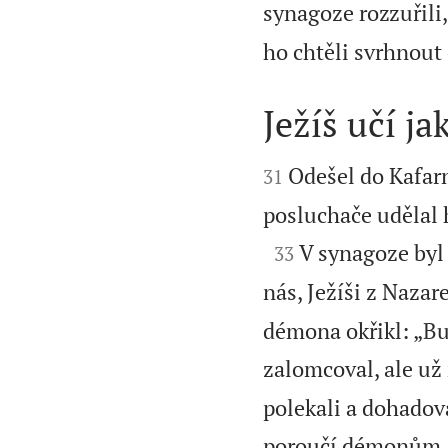
synagoze rozzuřili,
ho chtěli svrhnout 
Ježíš učí j


Odešel do Kafarn
31
posluchače udělal 

V synagoze byl
33
nás, Ježíši z Nazar
démona okřikl: „Bu
zalomcoval, ale už
polekali a dohadova
poroučí démonům, 