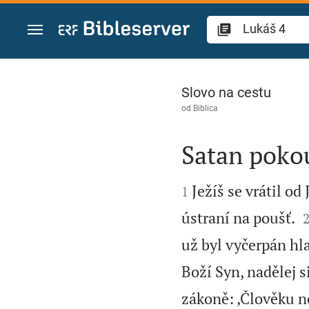
Přejít na obsah
Lukáš 4
Slovo na cestu
od
Biblica
Satan pokou


Ježíš se vrátil o
1
ústraní na poušť.
už byl vyčerpán hl
Boží Syn, nadělej s
zákoně: ‚Člověku ne