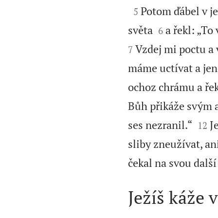

Potom ďábel v j
5


světa
a řekl: „To
6
Vzdej mi poctu a 
7
máme uctívat a jen
ochoz chrámu a řekl
Bůh přikáže svým a


ses nezranil.“
J
12
sliby zneužívat, a
čekal na svou další 
Ježíš káže v