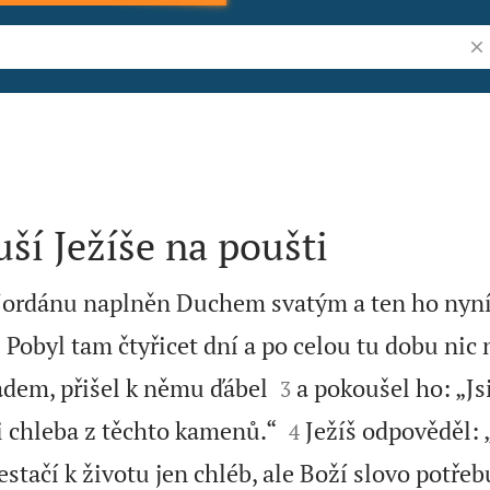
Vyh
ší Ježíše na poušti
d Jordánu naplněn Duchem svatým a ten ho nyní


Pobyl tam čtyřicet dní a po celou tu dobu nic 
2


adem, přišel k němu ďábel
a pokoušel ho: „Js
3


i chleba z těchto kamenů.“
Ježíš odpověděl: 
4
stačí k životu jen chléb, ale Boží slovo potřebu