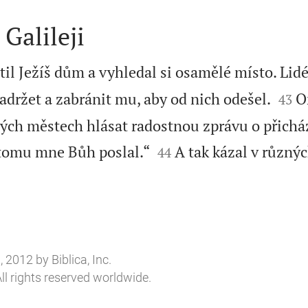
 Galileji
il Ježíš dům a vyhledal si osamělé místo. Lid


zadržet a zabránit mu, aby od nich odešel.
O
43
iných městech hlásat radostnou zprávu o přich


k tomu mne Bůh poslal.“
A tak kázal v různý
44
2012 by Biblica, Inc.
ll rights reserved worldwide.