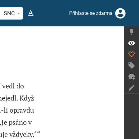
ledat biblický verš nebo slovo
SNC
Přihlaste se zdarma
 vedl do
nejedl. Když
i-li opravdu
„Je psáno v

je vždycky.‘ “