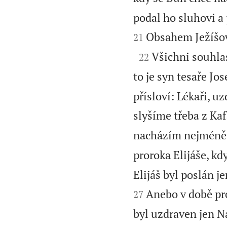
podal ho sluhovi a 
Obsahem Ježíšova
21

Všichni souhlasn
22
to je syn tesaře Jos
přísloví: Lékaři, u
slyšíme třeba z Ka
nacházím nejméně 
proroka Elijáše, kdy
Elijáš byl poslán j
Anebo v době pr
27
byl uzdraven jen N