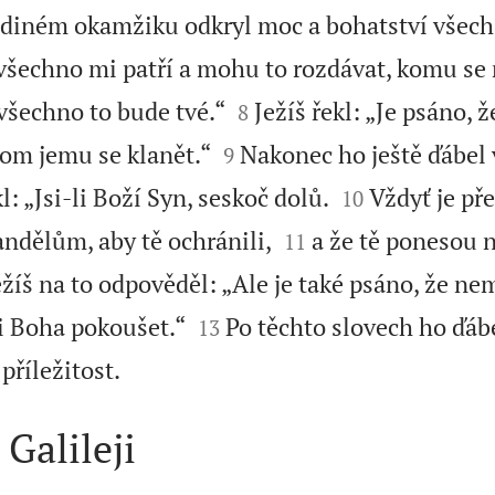
ediném okamžiku odkryl moc a bohatství všech 
 všechno mi patří a mohu to rozdávat, komu se 


všechno to bude tvé.“
Ježíš řekl: „Je psáno, 
8


om jemu se klanět.“
Nakonec ho ještě ďábel
9


: „Jsi-li Boží Syn, seskoč dolů.
Vždyť je př
10


ndělům, aby tě ochránili,
a že tě ponesou 
11
ežíš na to odpověděl: „Ale je také psáno, že n


ni Boha pokoušet.“
Po těchto slovech ho ďábe
13

příležitost.
 Galileji