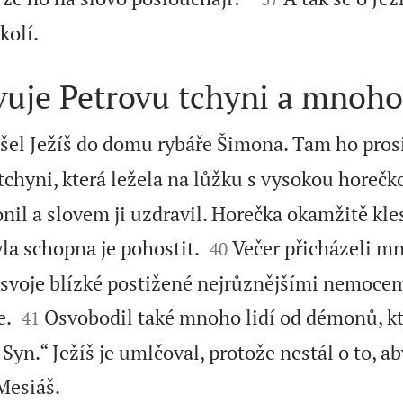

kolí.
vuje Petrovu tchyni a mnoho
el Ježíš do domu rybáře Šimona. Tam ho prosi
hyni, která ležela na lůžku s vysokou horečk
il a slovem ji uzdravil. Horečka okamžitě kles


la schopna je pohostit.
Večer přicházeli mn
40
u svoje blízké postižené nejrůznějšími nemocem


e.
Osvobodil také mnoho lidí od démonů, kt
41
í Syn.“ Ježíš je umlčoval, protože nestál o to, a

 Mesiáš.