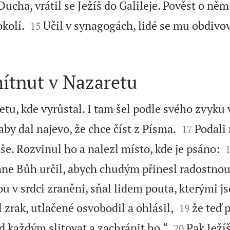
ucha, vrátil se Ježíš do Galileje. Pověst o něm


okolí.
Učil v synagogách, lidé se mu obdivov
15
mítnut v Nazaretu
retu, kde vyrůstal. I tam šel podle svého zvyku


aby dal najevo, že chce číst z Písma.
Podali 
17
še. Rozvinul ho a nalezl místo, kde je psáno:
ne Bůh určil, abych chudým přinesl radostnou
sou v srdci zraněni, sňal lidem pouta, kterými j


 zrak, utlačené osvobodil a ohlásil,
že teď p
19


d každým slitovat a zachránit ho.“
Pak Ježíš
20