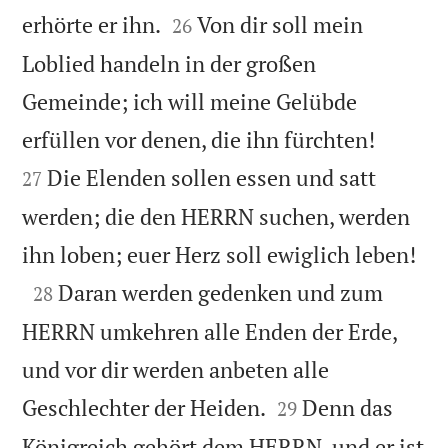


erhörte er ihn.
Von dir soll mein
26
Loblied handeln in der großen
Gemeinde; ich will meine Gelübde


erfüllen vor denen, die ihn fürchten!
Die Elenden sollen essen und satt
27
werden; die den HERRN suchen, werden

ihn loben; euer Herz soll ewiglich leben!

Daran werden gedenken und zum
28
HERRN umkehren alle Enden der Erde,
und vor dir werden anbeten alle


Geschlechter der Heiden.
Denn das
29
Königreich gehört dem HERRN, und er ist