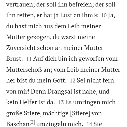
vertrauen; der soll ihn befreien; der soll


ihn retten, er hat ja Lust an ihm!«
Ja,
10
du hast mich aus dem Leib meiner
Mutter gezogen, du warst meine
Zuversicht schon an meiner Mutter


Brust.
Auf dich bin ich geworfen vom
11
Mutterschoß an; vom Leib meiner Mutter


her bist du mein Gott.
Sei nicht fern
12
von mir! Denn Drangsal ist nahe, und


kein Helfer ist da.
Es umringen mich
13
große Stiere, mächtige [Stiere] von
[2]


Baschan
umzingeln mich.
Sie
14