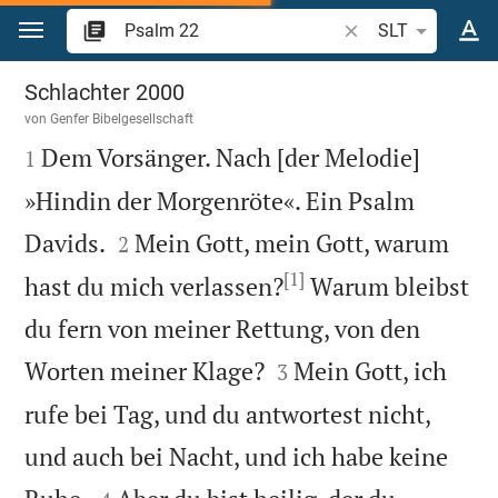
Zum Inhalt springen
Bibelstelle oder Beg
SLT
Psalm 22
Schlachter 2000
von
Genfer Bibelgesellschaft

Dem Vorsänger. Nach [der Melodie]
1
»Hindin der Morgenröte«. Ein Psalm


Davids.
Mein Gott, mein Gott, warum
2
[1]
hast du mich verlassen?
Warum bleibst
du fern von meiner Rettung, von den


Worten meiner Klage?
Mein Gott, ich
3
rufe bei Tag, und du antwortest nicht,
und auch bei Nacht, und ich habe keine

