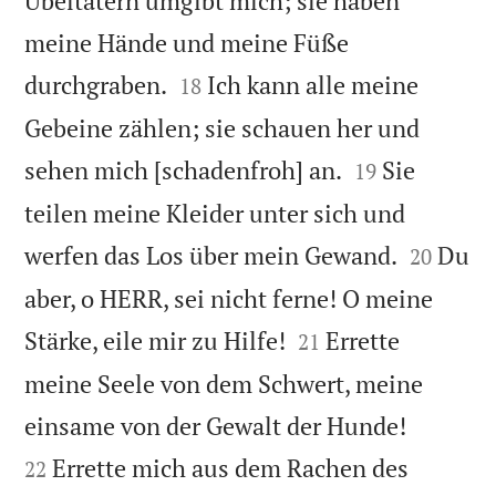
Übeltätern umgibt mich; sie haben
meine Hände und meine Füße


durchgraben.
Ich kann alle meine
18
Gebeine zählen; sie schauen her und


sehen mich [schadenfroh] an.
Sie
19
teilen meine Kleider unter sich und


werfen das Los über mein Gewand.
Du
20
aber, o HERR, sei nicht ferne! O meine


Stärke, eile mir zu Hilfe!
Errette
21
meine Seele von dem Schwert, meine


einsame von der Gewalt der Hunde!
Errette mich aus dem Rachen des
22