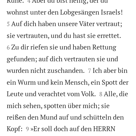
Ruhe.
Aber du bist heilig, der du
4


wohnst unter den Lobgesängen Israels!
Auf dich haben unsere Väter vertraut;
5


sie vertrauten, und du hast sie errettet.
Zu dir riefen sie und haben Rettung
6
gefunden; auf dich vertrauten sie und


wurden nicht zuschanden.
Ich aber bin
7
ein Wurm und kein Mensch, ein Spott der


Leute und verachtet vom Volk.
Alle, die
8
mich sehen, spotten über mich; sie
reißen den Mund auf und schütteln den


Kopf:
»Er soll doch auf den HERRN
9