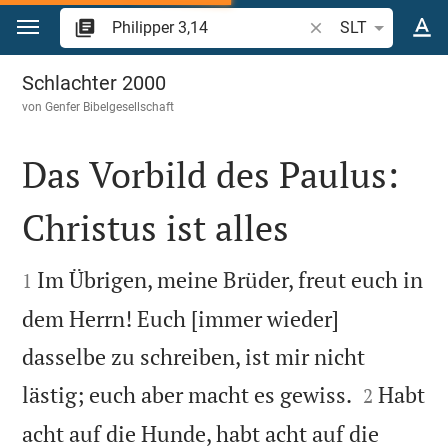
Zum Inhalt springen
Bibelstelle oder Beg
SLT
Philipper 3
Schlachter 2000
von
Genfer Bibelgesellschaft
Das Vorbild des Paulus:
Christus ist alles


Im Übrigen, meine Brüder, freut euch in
1
dem Herrn! Euch [immer wieder]
dasselbe zu schreiben, ist mir nicht


lästig; euch aber macht es gewiss.
Habt
2
acht auf die Hunde, habt acht auf die