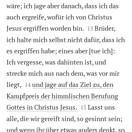
wäre; ich jage aber danach, dass ich das
auch ergreife, wofür ich von Christus


Jesus ergriffen worden bin.
Brüder,
13
ich halte mich selbst nicht dafür, dass ich
es ergriffen habe; eines aber [tue ich]:
Ich vergesse, was dahinten ist, und
strecke mich aus nach dem, was vor mir


liegt,
und jage auf das Ziel zu, den
14
Kampfpreis der himmlischen Berufung


Gottes in Christus Jesus.
Lasst uns
15
alle, die wir gereift sind, so gesinnt sein;
und wenn ihr über etwas anders denkt, so