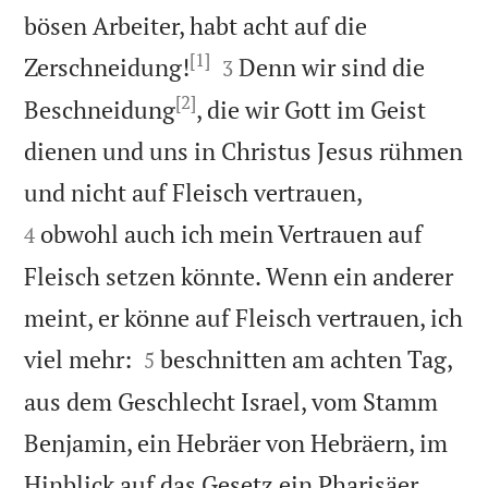
bösen Arbeiter, habt acht auf die
[1]


Zerschneidung!
Denn wir sind die
3
[2]
Beschneidung
, die wir Gott im Geist
dienen und uns in Christus Jesus rühmen


und nicht auf Fleisch vertrauen,
obwohl auch ich mein Vertrauen auf
4
Fleisch setzen könnte. Wenn ein anderer
meint, er könne auf Fleisch vertrauen, ich


viel mehr:
beschnitten am achten Tag,
5
aus dem Geschlecht Israel, vom Stamm
Benjamin, ein Hebräer von Hebräern, im


Hinblick auf das Gesetz ein Pharisäer,