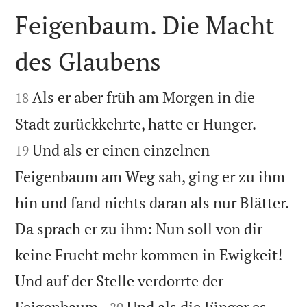
Feigenbaum. Die Macht
des Glaubens


Als er aber früh am Morgen in die
18


Stadt zurückkehrte, hatte er Hunger.
Und als er einen einzelnen
19
Feigenbaum am Weg sah, ging er zu ihm
hin und fand nichts daran als nur Blätter.
Da sprach er zu ihm: Nun soll von dir
keine Frucht mehr kommen in Ewigkeit!
Und auf der Stelle verdorrte der


Feigenbaum.
Und als die Jünger es