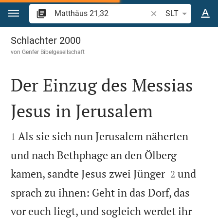
Zum Inhalt springen
Bibelstelle oder Beg
SLT
Matthäus 21
Schlachter 2000
von
Genfer Bibelgesellschaft
Der Einzug des Messias
Jesus in Jerusalem


Als sie sich nun Jerusalem näherten
1
und nach Bethphage an den Ölberg


kamen, sandte Jesus zwei Jünger
und
2
sprach zu ihnen: Geht in das Dorf, das
vor euch liegt, und sogleich werdet ihr