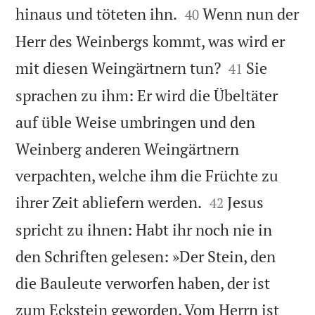


hinaus und töteten ihn.
Wenn nun der
40
Herr des Weinbergs kommt, was wird er


mit diesen Weingärtnern tun?
Sie
41
sprachen zu ihm: Er wird die Übeltäter
auf üble Weise umbringen und den
Weinberg anderen Weingärtnern
verpachten, welche ihm die Früchte zu


ihrer Zeit abliefern werden.
Jesus
42
spricht zu ihnen: Habt ihr noch nie in
den Schriften gelesen: »Der Stein, den
die Bauleute verworfen haben, der ist
zum Eckstein geworden. Vom Herrn ist