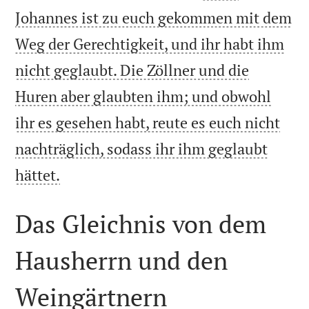
Johannes ist zu euch gekommen mit dem
Weg der Gerechtigkeit, und ihr habt ihm
nicht geglaubt. Die Zöllner und die
Huren aber glaubten ihm; und obwohl
ihr es gesehen habt, reute es euch nicht
nachträglich, sodass ihr ihm geglaubt

hättet.
Das Gleichnis von dem
Hausherrn und den
Weingärtnern