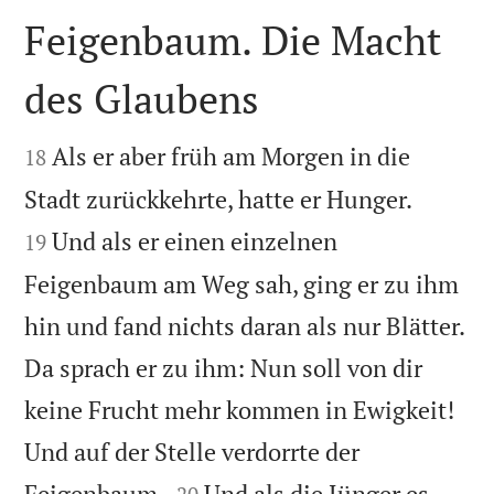
Feigenbaum. Die Macht
des Glaubens


Als er aber früh am Morgen in die
18


Stadt zurückkehrte, hatte er Hunger.
Und als er einen einzelnen
19
Feigenbaum am Weg sah, ging er zu ihm
hin und fand nichts daran als nur Blätter.
Da sprach er zu ihm: Nun soll von dir
keine Frucht mehr kommen in Ewigkeit!
Und auf der Stelle verdorrte der


Feigenbaum.
Und als die Jünger es