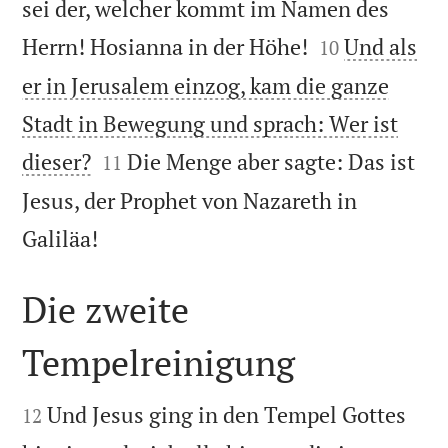
sei der, welcher kommt im Namen des


Herrn! Hosianna in der Höhe!
Und als
10
er in Jerusalem einzog, kam die ganze
Stadt in Bewegung und sprach: Wer ist


dieser?
Die Menge aber sagte: Das ist
11
Jesus, der Prophet von Nazareth in

Galiläa!
Die zweite
Tempelreinigung


Und Jesus ging in den Tempel Gottes
12