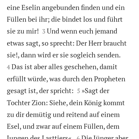
eine Eselin angebunden finden und ein
Füllen bei ihr; die bindet los und führt


sie zu mir!
Und wenn euch jemand
3
etwas sagt, so sprecht: Der Herr braucht


sie!, dann wird er sie sogleich senden.
Das ist aber alles geschehen, damit
4
erfüllt würde, was durch den Propheten


gesagt ist, der spricht:
»Sagt der
5
Tochter Zion: Siehe, dein König kommt
zu dir demütig und reitend auf einem
Esel, und zwar auf einem Füllen, dem


Jungen des Lasttiers«.
Die Jünger aber
6