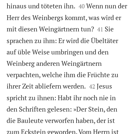


hinaus und töteten ihn.
Wenn nun der
40
Herr des Weinbergs kommt, was wird er


mit diesen Weingärtnern tun?
Sie
41
sprachen zu ihm: Er wird die Übeltäter
auf üble Weise umbringen und den
Weinberg anderen Weingärtnern
verpachten, welche ihm die Früchte zu


ihrer Zeit abliefern werden.
Jesus
42
spricht zu ihnen: Habt ihr noch nie in
den Schriften gelesen: »Der Stein, den
die Bauleute verworfen haben, der ist
zum Eckstein geworden. Vom Herrn ist