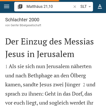
Zum Inhalt springen
Bibelstelle oder Beg
SLT
Matthäus 21
Schlachter 2000
von
Genfer Bibelgesellschaft
Der Einzug des Messias
Jesus in Jerusalem


Als sie sich nun Jerusalem näherten
1
und nach Bethphage an den Ölberg


kamen, sandte Jesus zwei Jünger
und
2
sprach zu ihnen: Geht in das Dorf, das
vor euch liegt, und sogleich werdet ihr