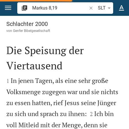
Zum Inhalt springen
Bibelstelle oder Beg
SLT
Markus 8
Schlachter 2000
von
Genfer Bibelgesellschaft
Die Speisung der
Viertausend


In jenen Tagen, als eine sehr große
1
Volksmenge zugegen war und sie nichts
zu essen hatten, rief Jesus seine Jünger


zu sich und sprach zu ihnen:
Ich bin
2
voll Mitleid mit der Menge, denn sie