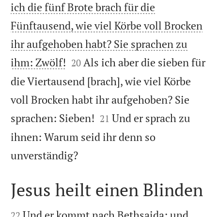
ich die fünf Brote brach für die
Fünftausend, wie viel Körbe voll Brocken
ihr aufgehoben habt? Sie sprachen zu


ihm: Zwölf!
Als ich aber die sieben für
20
die Viertausend [brach], wie viel Körbe
voll Brocken habt ihr aufgehoben? Sie


sprachen: Sieben!
Und er sprach zu
21
ihnen: Warum seid ihr denn so

unverständig?
Jesus heilt einen Blinden


Und er kommt nach Bethsaida; und
22