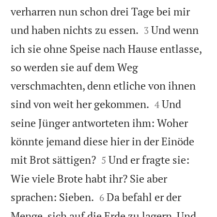
verharren nun schon drei Tage bei mir


und haben nichts zu essen.
Und wenn
3
ich sie ohne Speise nach Hause entlasse,
so werden sie auf dem Weg
verschmachten, denn etliche von ihnen


sind von weit her gekommen.
Und
4
seine Jünger antworteten ihm: Woher
könnte jemand diese hier in der Einöde


mit Brot sättigen?
Und er fragte sie:
5
Wie viele Brote habt ihr? Sie aber


sprachen: Sieben.
Da befahl er der
6
Menge, sich auf die Erde zu lagern. Und