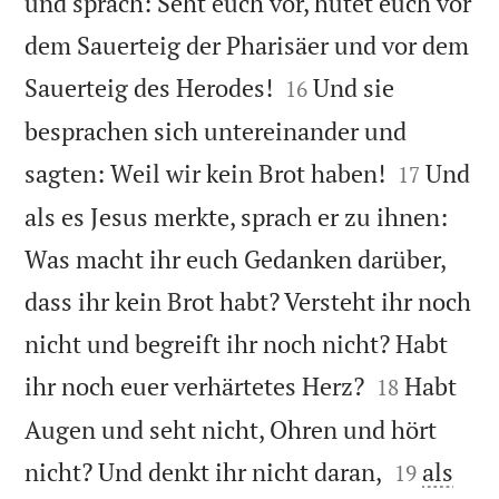
und sprach: Seht euch vor, hütet euch vor
dem Sauerteig der Pharisäer und vor dem


Sauerteig des Herodes!
Und sie
16
besprachen sich untereinander und


sagten: Weil wir kein Brot haben!
Und
17
als es Jesus merkte, sprach er zu ihnen:
Was macht ihr euch Gedanken darüber,
dass ihr kein Brot habt? Versteht ihr noch
nicht und begreift ihr noch nicht? Habt


ihr noch euer verhärtetes Herz?
Habt
18
Augen und seht nicht, Ohren und hört


nicht? Und denkt ihr nicht daran,
als
19