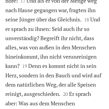


höre!
Und als er von der Menge weg
17
nach Hause gegangen war, fragten ihn


seine Jünger über das Gleichnis.
Und
18
er sprach zu ihnen: Seid auch ihr so
unverständig? Begreift ihr nicht, dass
alles, was von außen in den Menschen
hineinkommt, ihn nicht verunreinigen


kann?
Denn es kommt nicht in sein
19
Herz, sondern in den Bauch und wird auf
dem natürlichen Weg, der alle Speisen


reinigt, ausgeschieden.
Er sprach
20
aber: Was aus dem Menschen