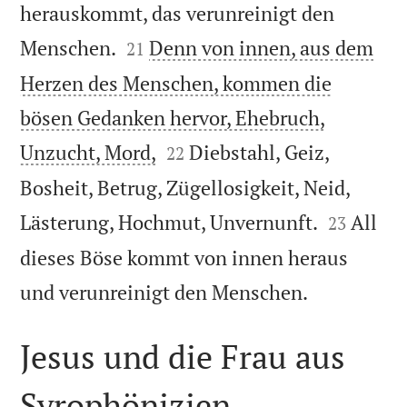
herauskommt, das verunreinigt den


Menschen.
Denn von innen, aus dem
21
Herzen des Menschen, kommen die
bösen Gedanken hervor, Ehebruch,


Unzucht, Mord,
Diebstahl, Geiz,
22
Bosheit, Betrug, Zügellosigkeit, Neid,


Lästerung, Hochmut, Unvernunft.
All
23
dieses Böse kommt von innen heraus

und verunreinigt den Menschen.
Jesus und die Frau aus
Syrophönizien