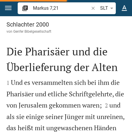
Zum Inhalt springen
Bibelstelle oder Beg
SLT
Markus 7
Schlachter 2000
von
Genfer Bibelgesellschaft
Die Pharisäer und die
Überlieferung der Alten


Und es versammelten sich bei ihm die
1
Pharisäer und etliche Schriftgelehrte, die


von Jerusalem gekommen waren;
und
2
als sie einige seiner Jünger mit unreinen,
das heißt mit ungewaschenen Händen