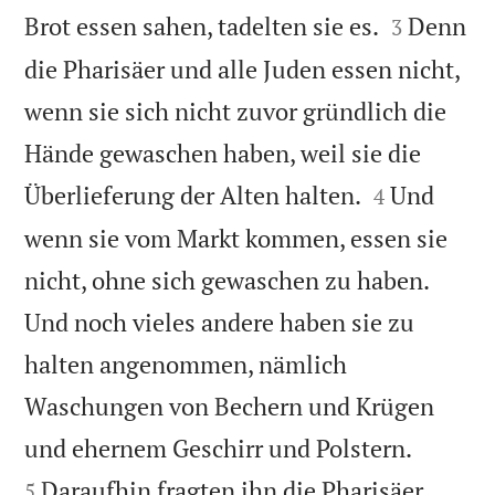


Brot essen sahen, tadelten sie es.
Denn
3
die Pharisäer und alle Juden essen nicht,
wenn sie sich nicht zuvor gründlich die
Hände gewaschen haben, weil sie die


Überlieferung der Alten halten.
Und
4
wenn sie vom Markt kommen, essen sie
nicht, ohne sich gewaschen zu haben.
Und noch vieles andere haben sie zu
halten angenommen, nämlich
Waschungen von Bechern und Krügen


und ehernem Geschirr und Polstern.
Daraufhin fragten ihn die Pharisäer
5