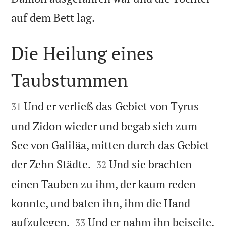

auf dem Bett lag.
Die Heilung eines
Taubstummen


Und er verließ das Gebiet von Tyrus
31
und Zidon wieder und begab sich zum
See von Galiläa, mitten durch das Gebiet


der Zehn Städte.
Und sie brachten
32
einen Tauben zu ihm, der kaum reden
konnte, und baten ihn, ihm die Hand


aufzulegen.
Und er nahm ihn beiseite,
33