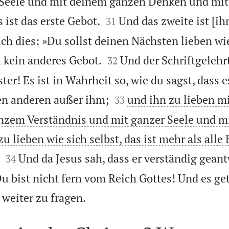
 Seele und mit deinem ganzen Denken und mit


 ist das erste Gebot.
Und das zweite ist [ih
31
ch dies: »Du sollst deinen Nächsten lieben wie


t kein anderes Gebot.
Und der Schriftgelehr
32
ter! Es ist in Wahrheit so, wie du sagst, dass 


en anderen außer ihm;
und ihn zu lieben m
33
zem Verständnis und mit ganzer Seele und mit
 lieben wie sich selbst, das ist mehr als alle


Und da Jesus sah, dass er verständig geant
34
u bist nicht fern vom Reich Gottes! Und es ge

weiter zu fragen.