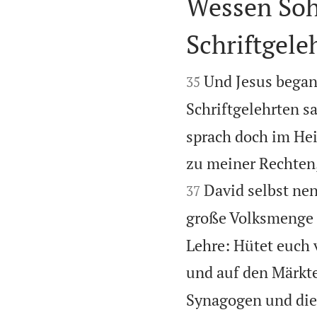
Wessen Soh
Schriftgele


Und Jesus began
35
Schriftgelehrten s
sprach doch im Hei
zu meiner Rechten,
David selbst nen
37
große Volksmenge 
Lehre: Hütet euch 
und auf den Märkte
Synagogen und die