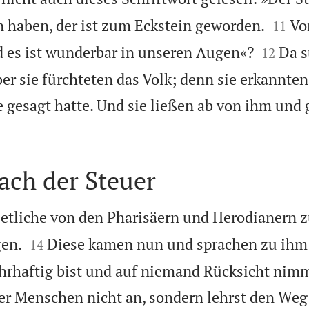


 haben, der ist zum Eckstein geworden.
Vo
11


 es ist wunderbar in unseren Augen«?
Da s
12
ber sie fürchteten das Volk; denn sie erkannten
e gesagt hatte. Und sie ließen ab von ihm und
ach der Steuer
 etliche von den Pharisäern und Herodianern 


gen.
Diese kamen nun und sprachen zu ihm:
14
hrhaftig bist und auf niemand Rücksicht nim
der Menschen nicht an, sondern lehrst den Weg