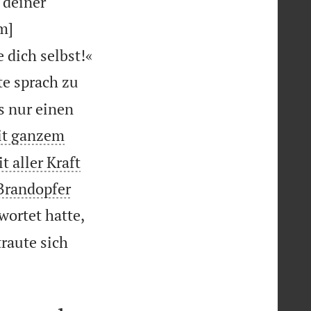
 deiner
m]
 dich selbst!«
te sprach zu
es nur einen
it ganzem
 aller Kraft
 Brandopfer
wortet hatte,
traute sich