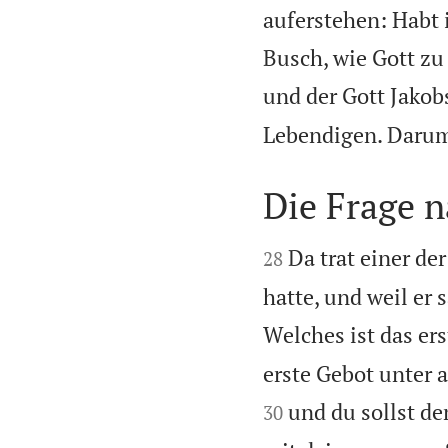
auferstehen: Habt 
Busch, wie Gott zu
und der Gott Jakob
Lebendigen. Darum i
Die Frage 


Da trat einer de
28
hatte, und weil er 
Welches ist das ers
erste Gebot unter al
und du sollst d
30