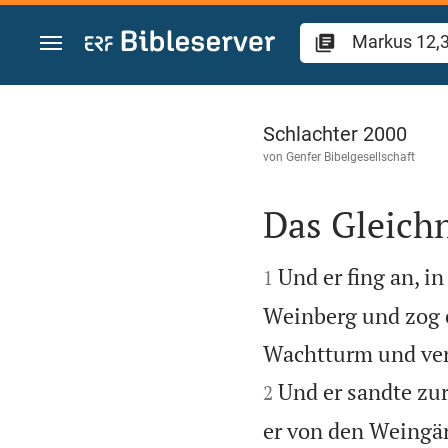
Zum Inhalt springen
Markus 12
Schlachter 2000
von
Genfer Bibelgesellschaft
Das Gleich


Und er fing an, i
1
Weinberg und zog 
Wachtturm und ver
Und er sandte zu
2
er von den Weingär