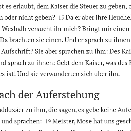
t es erlaubt, dem Kaiser die Steuer zu geben, 


en oder nicht geben?
Da er aber ihre Heuche
15
: Weshalb versucht ihr mich? Bringt mir einen
Da brachten sie einen. Und er sprach zu ihnen
 Aufschrift? Sie aber sprachen zu ihm: Des Kai
nd sprach zu ihnen: Gebt dem Kaiser, was des K

es ist! Und sie verwunderten sich über ihn.
nach der Auferstehung
dduzäer zu ihm, die sagen, es gebe keine Auf


n und sprachen:
Meister, Mose hat uns ges
19