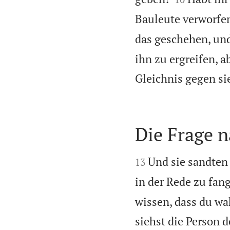
Bauleute verworfen
das geschehen, und
ihn zu ergreifen, a
Gleichnis gegen si
Die Frage n


Und sie sandten
13
in der Rede zu fan
wissen, dass du wa
siehst die Person 