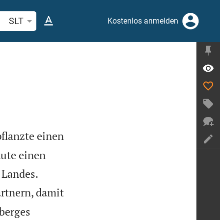
belstelle oder Begriff suchen
SLT
Kostenlos anmelden
pflanzte einen
ute einen


 Landes.
rtnern, damit
nberges