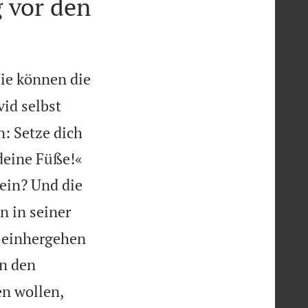
 vor den
ie können die
id selbst
: Setze dich


deine Füße!«
sein? Und die
n in seiner
r einhergehen
in den


n wollen,