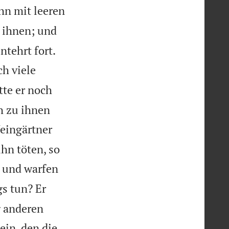
ihn mit leeren
 ihnen; und


ntehrt fort.
h viele
te er noch
h zu ihnen
eingärtner
hn töten, so
n und warfen
s tun? Er
 anderen
ein, den die