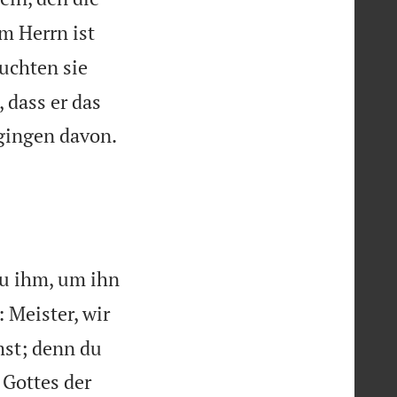
m Herrn ist
uchten sie
, dass er das

 gingen davon.
zu ihm, um ihn
 Meister, wir
mst; denn du
 Gottes der