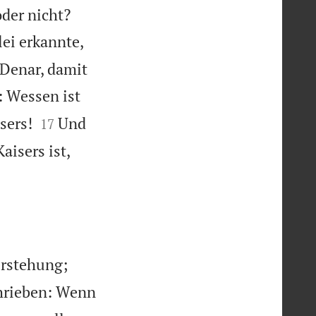
oder nicht?
lei erkannte,
 Denar, damit
: Wessen ist


sers!
Und
17
aisers ist,
erstehung;
chrieben: Wenn