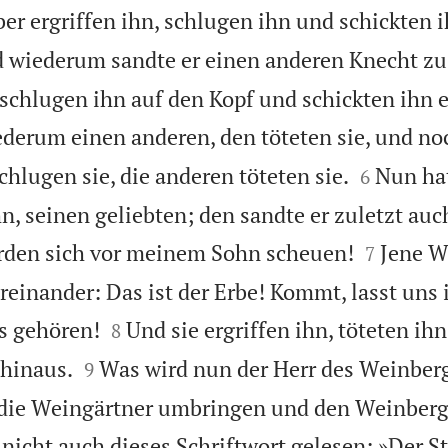
ber ergriffen ihn, schlugen ihn und schickten 
 wiederum sandte er einen anderen Knecht zu
 schlugen ihn auf den Kopf und schickten ihn e
derum einen anderen, den töteten sie, und noc


chlugen sie, die anderen töteten sie.
Nun hat
6
n, seinen geliebten; den sandte er zuletzt auc


erden sich vor meinem Sohn scheuen!
Jene W
7
einander: Das ist der Erbe! Kommt, lasst uns i


s gehören!
Und sie ergriffen ihn, töteten ih
8


hinaus.
Was wird nun der Herr des Weinberg
9
ie Weingärtner umbringen und den Weinberg
 nicht auch dieses Schriftwort gelesen: »Der St