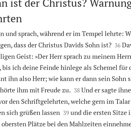
n ist der Christus? Warnung
hrten
n und sprach, während er im Tempel lehrte: W


agen, dass der Christus Davids Sohn ist?
Dav
36
ligen Geist: »Der Herr sprach zu meinem Herrn
 bis ich deine Feinde hinlege als Schemel für 
nt ihn also Herr; wie kann er dann sein Sohn 


hörte ihm mit Freude zu.
Und er sagte ihne
38
vor den Schriftgelehrten, welche gern im Tala


n sich grüßen lassen
und die ersten Sitze 
39
 obersten Plätze bei den Mahlzeiten einnehme