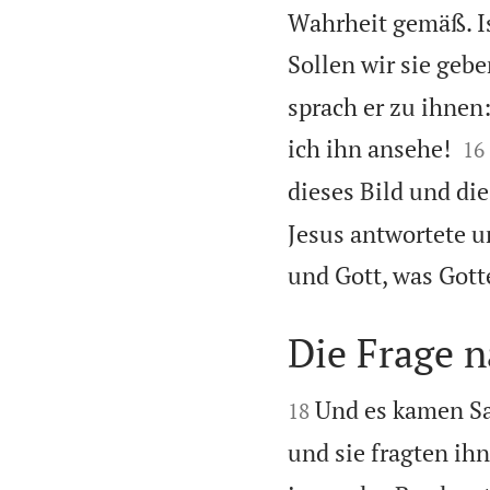
Wahrheit gemäß. Is
Sollen wir sie geb
sprach er zu ihnen


ich ihn ansehe!
16
dieses Bild und die
Jesus antwortete u
und Gott, was Gott
Die Frage 


Und es kamen Sa
18
und sie fragten ih