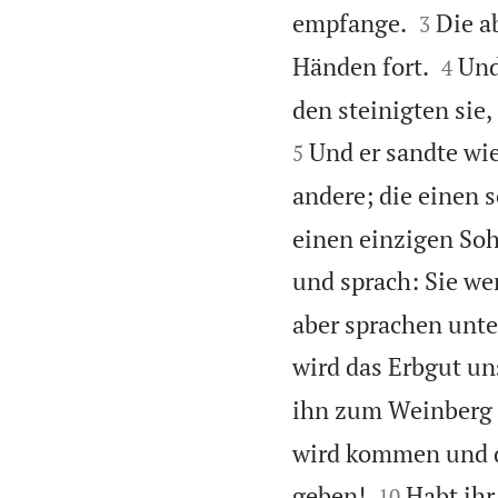


empfange.
Die a
3


Händen fort.
Und
4
den steinigten sie,
Und er sandte wie
5
andere; die einen s
einen einzigen Soh
und sprach: Sie w
aber sprachen unter
wird das Erbgut un
ihn zum Weinberg 
wird kommen und d


geben!
Habt ihr
10