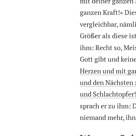
mit deiner ganzen
ganzen Kraft!« Dies
vergleichbar, nämli
Größer als diese is
ihm: Recht so, Meis
Gott gibt und kein
Herzen und mit gan
und den Nächsten zu
und Schlachtopfer!
sprach er zu ihm: D
niemand mehr, ihn 