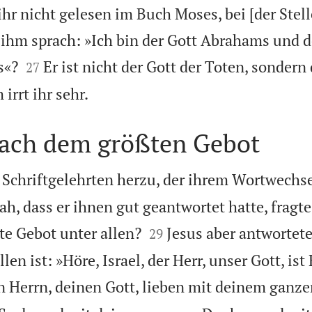
ihr nicht gelesen im Buch Moses, bei [der Stel
 ihm sprach: »Ich bin der Gott Abrahams und d


s«?
Er ist nicht der Gott der Toten, sondern 
27

rrt ihr sehr.
nach dem größten Gebot
r Schriftgelehrten herzu, der ihrem Wortwechs
sah, dass er ihnen gut geantwortet hatte, fragte


te Gebot unter allen?
Jesus aber antwortet
29
len ist: »Höre, Israel, der Herr, unser Gott, ist 
en Herrn, deinen Gott, lieben mit deinem ganz