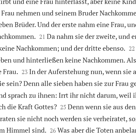
rbt und eine Frau hinterlässt, aber keine Kinde
n Frau nehmen und seinem Bruder Nachkomme
ben Brüder. Und der erste nahm eine Frau, un


Nachkommen.
Da nahm sie der zweite, und er
21


 keine Nachkommen; und der dritte ebenso.
22
eben und hinterließen keine Nachkommen. Als


e Frau.
In der Auferstehung nun, wenn sie 
23
ie sein? Denn alle sieben haben sie zur Frau g
d sprach zu ihnen: Irrt ihr nicht darum, weil 


ch die Kraft Gottes?
Denn wenn sie aus den
25
raten sie nicht noch werden sie verheiratet, s


 im Himmel sind.
Was aber die Toten anbelan
26