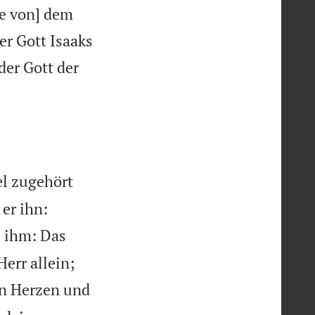
le von] dem
er Gott Isaaks
der Gott der
el zugehört
 er ihn:
e ihm: Das


Herr allein;
en Herzen und