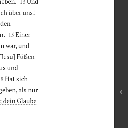


ieben.
Und
13


ich über uns!
 den


n.
Einer
15
en war, und
 [Jesu] Füßen
sus und


Hat sich
18
geben, als nur
; dein Glaube