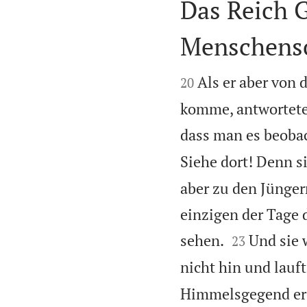
Das Reich G
Menschens


Als er aber von 
20
komme, antwortete 
dass man es beoba
Siehe dort! Denn si
aber zu den Jünger
einzigen der Tage 


sehen.
Und sie 
23
nicht hin und lauf
Himmelsgegend erst