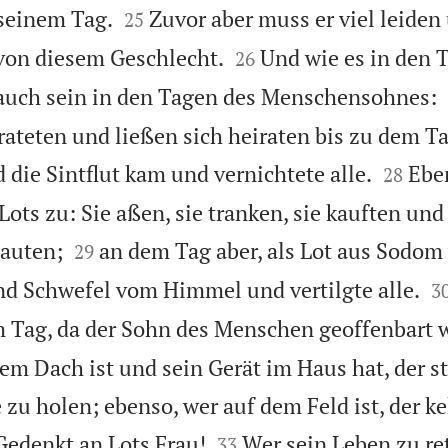


seinem Tag.
Zuvor aber muss er viel leiden
25


von diesem Geschlecht.
Und wie es in den 
26
 auch sein in den Tagen des Menschensohnes:
irateten und ließen sich heiraten bis zu dem Ta


 die Sintflut kam und vernichtete alle.
Ebe
28
ots zu: Sie aßen, sie tranken, sie kauften und


bauten;
an dem Tag aber, als Lot aus Sodom
29

nd Schwefel vom Himmel und vertilgte alle.
3
m Tag, da der Sohn des Menschen geoffenbart w
em Dach ist und sein Gerät im Haus hat, der st
zu holen; ebenso, wer auf dem Feld ist, der ke


Gedenkt an Lots Frau!
Wer sein Leben zu ret
33