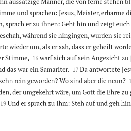
n aussätzige Männer, die von ferne stehen bl
timme und sprachen: Jesus, Meister, erbarme d
ah, sprach er zu ihnen: Geht hin und zeigt euch
geschah, während sie hingingen, wurden sie rei
te wieder um, als er sah, dass er geheilt word


ter Stimme,
warf sich auf sein Angesicht zu
16


d das war ein Samariter.
Da antwortete Je
17
 zehn rein geworden? Wo sind aber die neun?
den, der umgekehrt wäre, um Gott die Ehre zu 


Und er sprach zu ihm: Steh auf und geh hin
19
