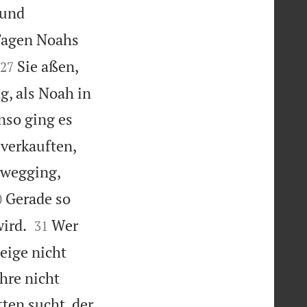
 und
Tagen Noahs


Sie aßen,
27
g, als Noah in
nso ging es
 verkauften,
 wegging,

Gerade so
0


ird.
Wer
31
eige nicht
hre nicht
ten sucht, der