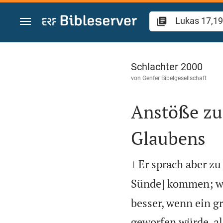
Zum Inhalt springen
Lukas 17
Schlachter 2000
von
Genfer Bibelgesellschaft
Anstöße zur
Glaubens


Er sprach aber zu
1
Sünde] kommen; we
besser, wenn ein g
geworfen würde, al