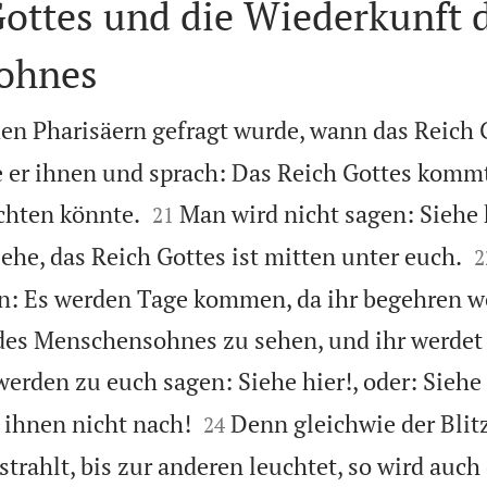
ottes und die Wiederkunft 
ohnes
den Pharisäern gefragt wurde, wann das Reich 
er ihnen und sprach: Das Reich Gottes kommt


chten könnte.
Man wird nicht sagen: Siehe h
21

ehe, das Reich Gottes ist mitten unter euch.
2
n: Es werden Tage kommen, da ihr begehren w
des Menschensohnes zu sehen, und ihr werdet 
werden zu euch sagen: Siehe hier!, oder: Siehe


t ihnen nicht nach!
Denn gleichwie der Blitz
24
rahlt, bis zur anderen leuchtet, so wird auch