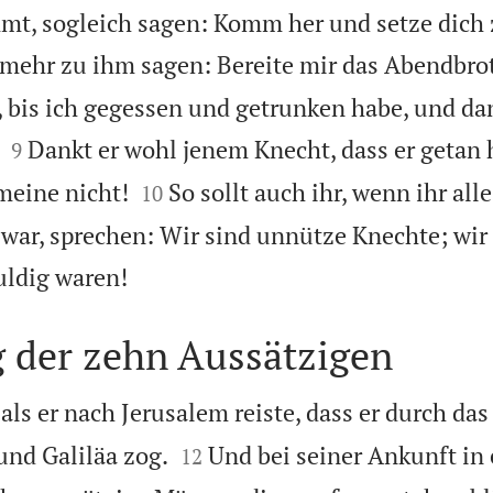
t, sogleich sagen: Komm her und setze dich 
lmehr zu ihm sagen: Bereite mir das Abendbrot
, bis ich gegessen und getrunken habe, und da


Dankt er wohl jenem Knecht, dass er getan 
9


meine nicht!
So sollt auch ihr, wenn ihr all
10
war, sprechen: Wir sind unnütze Knechte; wir

uldig waren!
g der zehn Aussätzigen
als er nach Jerusalem reiste, dass er durch da


nd Galiläa zog.
Und bei seiner Ankunft in
12