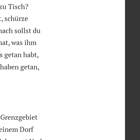


zu Tisch?
, schürze
nach sollst du
hat, was ihm
es getan habt,
 haben getan,
s Grenzgebiet
 einem Dorf