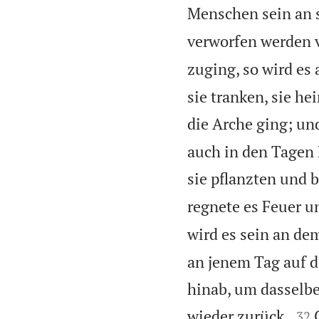
Menschen sein an 
verworfen werden 
zuging, so wird es
sie tranken, sie he
die Arche ging; und
auch in den Tagen L
sie pflanzten und 
regnete es Feuer u
wird es sein an de
an jenem Tag auf d
hinab, um dasselbe 


wieder zurück.
32