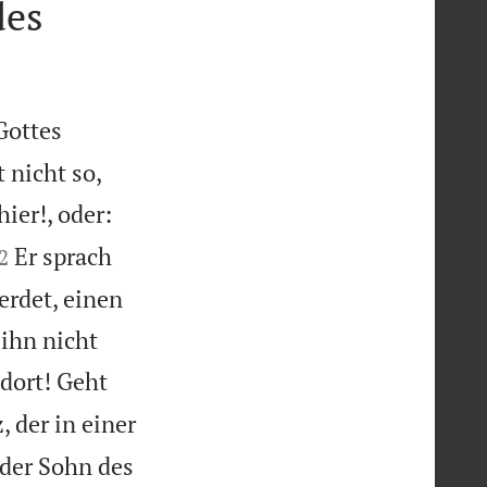
des
Gottes
 nicht so,
ier!, oder:

Er sprach
2
erdet, einen
ihn nicht
 dort! Geht
, der in einer
 der Sohn des