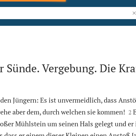
Bi
 Sünde. Vergebung. Die Kra
 den Jüngern: Es ist unvermeidlich, dass Anst


he aber dem, durch welchen sie kommen!
E
2
roßer Mühlstein um seinen Hals gelegt und er
s dass er einem dieser Kleinen einen Anstoß [