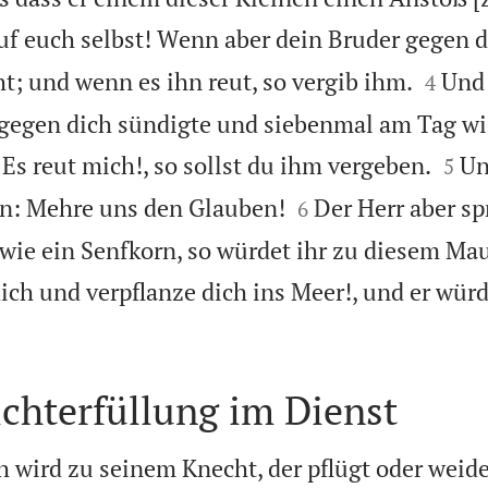
uf euch selbst! Wenn aber dein Bruder gegen d


t; und wenn es ihn reut, so vergib ihm.
Und
4
gegen dich sündigte und siebenmal am Tag wie


Es reut mich!, so sollst du ihm vergeben.
Un
5


n: Mehre uns den Glauben!
Der Herr aber s
6
 wie ein Senfkorn, so würdet ihr zu diesem M
ich und verpflanze dich ins Meer!, und er wür
ichterfüllung im Dienst
 wird zu seinem Knecht, der pflügt oder weide