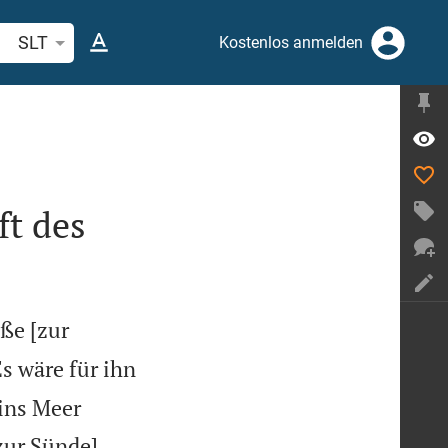
belstelle oder Begriff suchen
SLT
Kostenlos anmelden
ft des
öße [zur
s wäre für ihn
 ins Meer
zur Sünde]