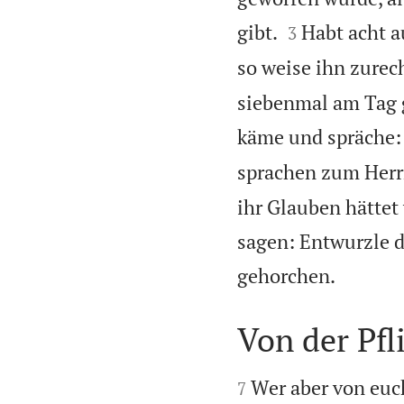


gibt.
Habt acht a
3
so weise ihn zurech
siebenmal am Tag 
käme und spräche: 
sprachen zum Herr
ihr Glauben hättet
sagen: Entwurzle d

gehorchen.
Von der Pfl


Wer aber von euch
7