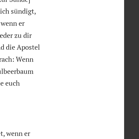
ich sündigt,
 wenn er
der zu dir
d die Apostel
prach: Wenn
aulbeerbaum
de euch
t, wenn er