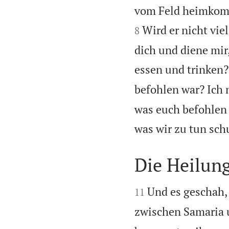
vom Feld heimkomm
Wird er nicht vie
8
dich und diene mir
essen und trinken?
befohlen war? Ich 
was euch befohlen 
was wir zu tun sch
Die Heilun


Und es geschah, 
11
zwischen Samaria u