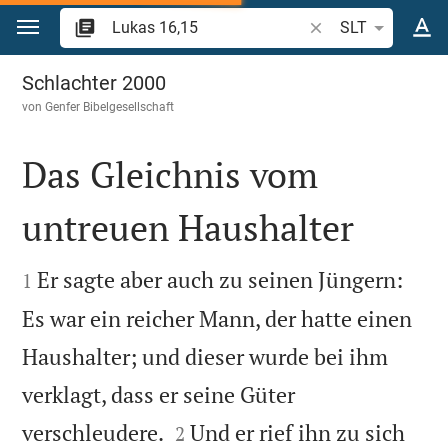
Zum Inhalt springen
Bibelstelle oder Beg
SLT
Lukas 16
Schlachter 2000
von
Genfer Bibelgesellschaft
Das Gleichnis vom
untreuen Haushalter


Er sagte aber auch zu seinen Jüngern:
1
Es war ein reicher Mann, der hatte einen
Haushalter; und dieser wurde bei ihm
verklagt, dass er seine Güter


verschleudere.
Und er rief ihn zu sich
2