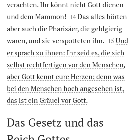
verachten. Ihr könnt nicht Gott dienen


und dem Mammon!
Das alles hörten
14
aber auch die Pharisäer, die geldgierig


waren, und sie verspotteten ihn.
Und
15
er sprach zu ihnen: Ihr seid es, die sich
selbst rechtfertigen vor den Menschen,
aber Gott kennt eure Herzen; denn was
bei den Menschen hoch angesehen ist,

das ist ein Gräuel vor Gott.
Das Gesetz und das
Reich Gottes