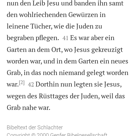
nun den Leib Jesu und banden ihn samt
den wohlriechenden Gewürzen in
leinene Tücher, wie die Juden zu


begraben pflegen.
Es war aber ein
41
Garten an dem Ort, wo Jesus gekreuzigt
worden war, und in dem Garten ein neues
Grab, in das noch niemand gelegt worden
[2]


war.
Dorthin nun legten sie Jesus,
42
wegen des Rüsttages der Juden, weil das

Grab nahe war.
Bibeltext der Schlachter
Copyright © 2000 Genfer Bibelgesellschaft