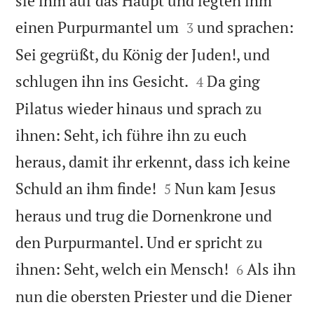
sie ihm auf das Haupt und legten ihm


einen Purpurmantel um
und sprachen:
3
Sei gegrüßt, du König der Juden!, und


schlugen ihn ins Gesicht.
Da ging
4
Pilatus wieder hinaus und sprach zu
ihnen: Seht, ich führe ihn zu euch
heraus, damit ihr erkennt, dass ich keine


Schuld an ihm finde!
Nun kam Jesus
5
heraus und trug die Dornenkrone und
den Purpurmantel. Und er spricht zu


ihnen: Seht, welch ein Mensch!
Als ihn
6
nun die obersten Priester und die Diener