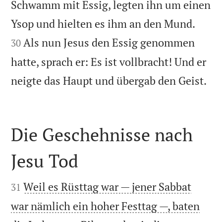
Schwamm mit Essig, legten ihn um einen


Ysop und hielten es ihm an den Mund.
Als nun Jesus den Essig genommen
30
hatte, sprach er: Es ist vollbracht! Und er

neigte das Haupt und übergab den Geist.
Die Geschehnisse nach
Jesu Tod


Weil es Rüsttag war — jener Sabbat
31
war nämlich ein hoher Festtag —, baten