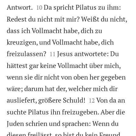


Antwort.
Da spricht Pilatus zu ihm:
10
Redest du nicht mit mir? Weißt du nicht,
dass ich Vollmacht habe, dich zu
kreuzigen, und Vollmacht habe, dich


freizulassen?
Jesus antwortete: Du
11
hättest gar keine Vollmacht über mich,
wenn sie dir nicht von oben her gegeben
wäre; darum hat der, welcher mich dir


ausliefert, größere Schuld!
Von da an
12
suchte Pilatus ihn freizugeben. Aber die
Juden schrien und sprachen: Wenn du
diesen freilässt, so bist du kein Freund