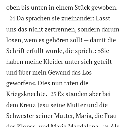

oben bis unten in einem Stück gewoben.

Da sprachen sie zueinander: Lasst
24
uns das nicht zertrennen, sondern darum
losen, wem es gehören soll! — damit die
Schrift erfüllt würde, die spricht: »Sie
haben meine Kleider unter sich geteilt
und über mein Gewand das Los
geworfen«. Dies nun taten die


Kriegsknechte.
Es standen aber bei
25
dem Kreuz Jesu seine Mutter und die
Schwester seiner Mutter, Maria, die Frau


des Klopas, und Maria Magdalena.
Als
26