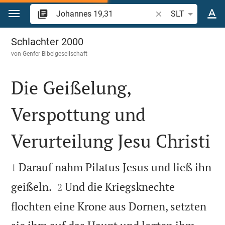
Zum Inhalt springen
Bibelstelle oder Beg
SLT
Johannes 19
Schlachter 2000
von
Genfer Bibelgesellschaft
Die Geißelung,
Verspottung und
Verurteilung Jesu Christi


Darauf nahm Pilatus Jesus und ließ ihn
1


geißeln.
Und die Kriegsknechte
2
flochten eine Krone aus Dornen, setzten