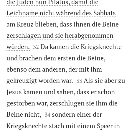
die Juden nun Pilatus, damit die
Leichname nicht während des Sabbats
am Kreuz blieben, dass ihnen die Beine
zerschlagen und sie herabgenommen


würden.
Da kamen die Kriegsknechte
32
und brachen dem ersten die Beine,
ebenso dem anderen, der mit ihm


gekreuzigt worden war.
Als sie aber zu
33
Jesus kamen und sahen, dass er schon
gestorben war, zerschlugen sie ihm die


Beine nicht,
sondern einer der
34
Kriegsknechte stach mit einem Speer in