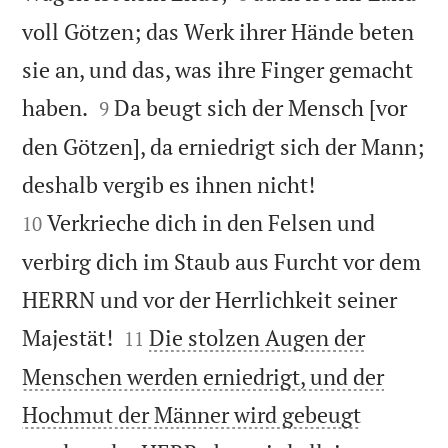
voll Götzen; das Werk ihrer Hände beten
sie an, und das, was ihre Finger gemacht


haben.
Da beugt sich der Mensch [vor
9
den Götzen], da erniedrigt sich der Mann;


deshalb vergib es ihnen nicht!
Verkrieche dich in den Felsen und
10
verbirg dich im Staub aus Furcht vor dem
HERRN und vor der Herrlichkeit seiner


Majestät!
Die stolzen Augen der
11
Menschen werden erniedrigt, und der
Hochmut der Männer wird gebeugt