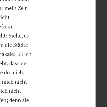
hr mein Zelt
richt
 kein
ht: Siehe, es
m die Städte


hakale!
Ich
23
ht, dass der
e du mich,
 mich nicht
ich nicht
fen; denn sie