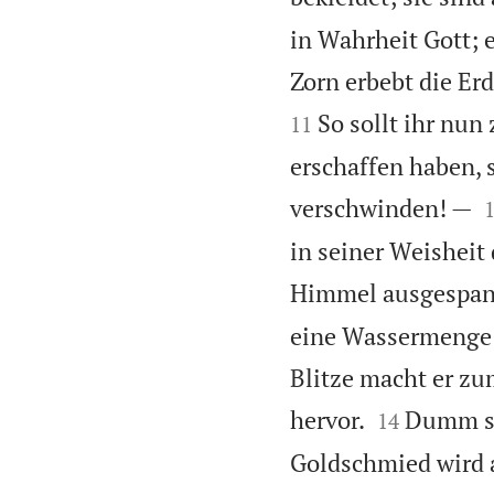
in Wahrheit Gott; e
Zorn erbebt die Er
So sollt ihr nu
11
erschaffen haben,
verschwinden! —
in seiner Weisheit
Himmel ausgespan
eine Wassermenge 
Blitze macht er z


hervor.
Dumm ste
14
Goldschmied wird 