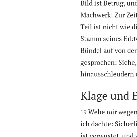
Bild ist Betrug, und
Machwerk! Zur Zei
Teil ist nicht wie d
Stamm seines Erbte
Bündel auf von der 
gesprochen: Siehe,
hinausschleudern u
Klage und 


Wehe mir wegen
19
ich dachte: Sicherl
ist verwüstet, und