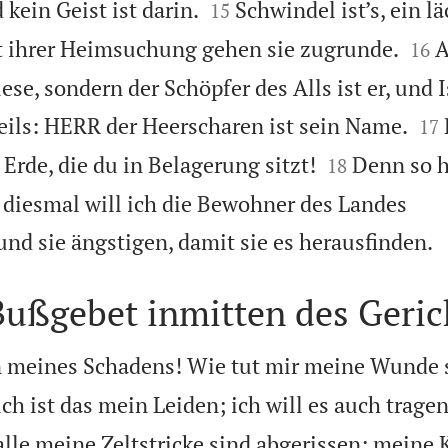


 kein Geist ist darin.
Schwindel ist’s, ein l
15


t ihrer Heimsuchung gehen sie zugrunde.
A
16
iese, sondern der Schöpfer des Alls ist er, und I


ils: HERR der Heerscharen ist sein Name.
17


Erde, die du in Belagerung sitzt!
Denn so 
18
 diesmal will ich die Bewohner des Landes
nd sie ängstigen, damit sie es herausfinden.
Bußgebet inmitten des Geric
 meines Schadens! Wie tut mir meine Wunde 
ich ist das mein Leiden; ich will es auch tragen
 alle meine Zeltstricke sind abgerissen; meine