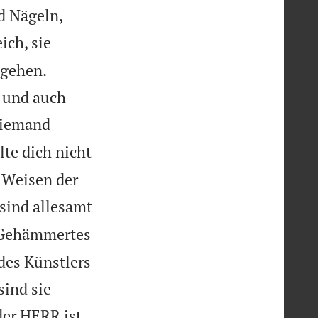
d Nägeln,
ich, sie
 gehen.
, und auch
 niemand
lte dich nicht
n Weisen der
 sind allesamt
Gehämmertes
 des Künstlers
ind sie
der HERR ist