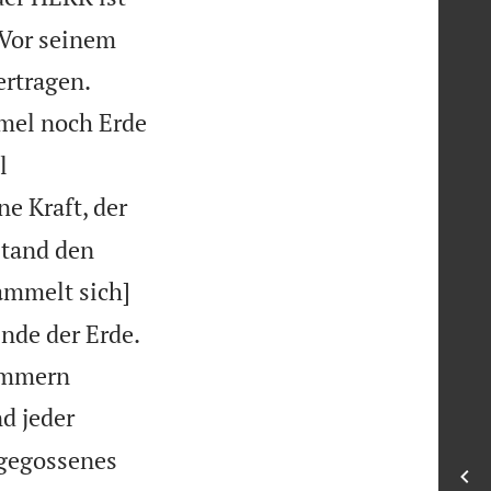
 Vor seinem


ertragen.
mmel noch Erde
l
ne Kraft, der
stand den
ammelt sich]
de der Erde.
Kammern
d jeder
 gegossenes