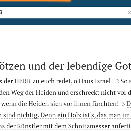
Bi
ötzen und der lebendige Got


s der HERR zu euch redet, o Haus Israel!
So 
2
den Weg der Heiden und erschreckt nicht vor 


wenn die Heiden sich vor ihnen fürchten!
D
3
 sind nichtig. Denn ein Holz ist’s, das man i
s der Künstler mit dem Schnitzmesser anferti