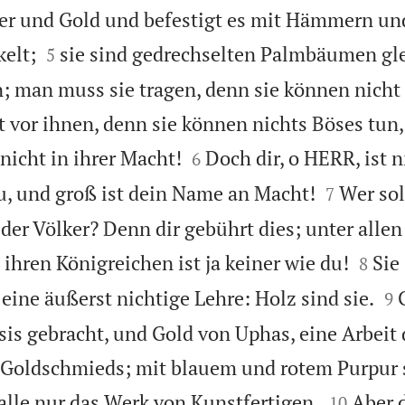
lber und Gold und befestigt es mit Hämmern un


kelt;
sie sind gedrechselten Palmbäumen gle
5
; man muss sie tragen, denn sie können nicht
t vor ihnen, denn sie können nichts Böses tun


nicht in ihrer Macht!
Doch dir, o HERR, ist
6


du, und groß ist dein Name an Macht!
Wer sol
7
 der Völker? Denn dir gebührt dies; unter alle


 ihren Königreichen ist ja keiner wie du!
Sie
8


eine äußerst nichtige Lehre: Holz sind sie.
9
rsis gebracht, und Gold von Uphas, eine Arbeit
 Goldschmieds; mit blauem und rotem Purpur s


 alle nur das Werk von Kunstfertigen.
Aber 
10