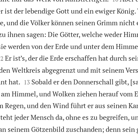
r ist der lebendige Gott und ein ewiger König.
de, und die Völker können seinen Grimm nicht 
n zu ihnen sagen: Die Götter, welche weder Hi
 sie werden von der Erde und unter dem Himme


Er ist’s, der die Erde erschaffen hat durch sei
12
 den Weltkreis abgegrenzt und mit seinem Ver


nt hat.
Sobald er den Donnerschall gibt, [s
13
am Himmel, und Wolken ziehen herauf vom En
um Regen, und den Wind führt er aus seinen 
ht jeder Mensch da, ohne es zu begreifen, un
an seinem Götzenbild zuschanden; denn sein