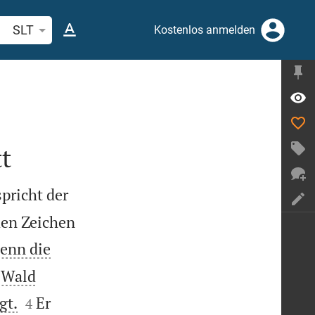
belstelle oder Begriff suchen
SLT
Kostenlos anmelden
t
spricht der
den Zeichen
enn die
m Wald


gt.
Er
4