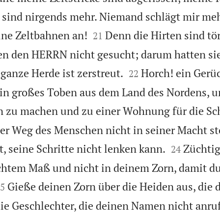
e sind nirgends mehr. Niemand schlägt mir me


ine Zeltbahnen an!
Denn die Hirten sind tö
21
n den HERRN nicht gesucht; darum hatten sie


ganze Herde ist zerstreut.
Horch! ein Gerüc
22
in großes Toben aus dem Land des Nordens, u
 zu machen und zu einer Wohnung für die Sc
er Weg des Menschen nicht in seiner Macht ste


, seine Schritte nicht lenken kann.
Züchtig
24
chtem Maß und nicht in deinem Zorn, damit du

Gieße deinen Zorn über die Heiden aus, die d
5
ie Geschlechter, die deinen Namen nicht anru