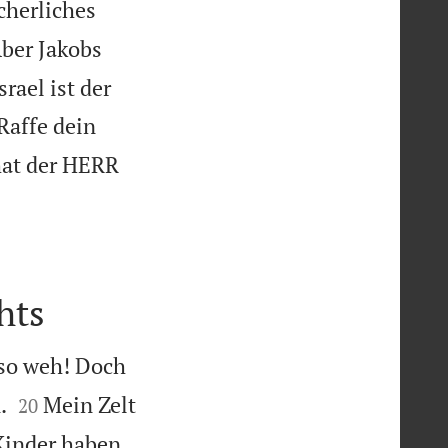
ächerliches
ber Jakobs
srael ist der
Raffe dein
hat der HERR

hts
so weh! Doch


.
Mein Zelt
20
 Kinder haben