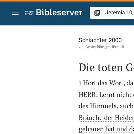
Zum Inhalt springen
Jeremia 10
Schlachter 2000
von
Genfer Bibelgesellschaft
Die toten G


Hört das Wort, da
1
HERR: Lernt nicht 
des Himmels, auch 
Bräuche der Heiden
gehauen hat und da