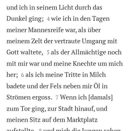
und ich in seinem Licht durch das


Dunkel ging;
wie ich in den Tagen
4
meiner Mannesreife war, als über
meinem Zelt der vertraute Umgang mit


Gott waltete,
als der Allmächtige noch
5
mit mir war und meine Knechte um mich


her;
als ich meine Tritte in Milch
6
badete und der Fels neben mir Öl in


Strömen ergoss.
Wenn ich [damals]
7
zum Tor ging, zur Stadt hinauf, und
meinen Sitz auf dem Marktplatz


aufstellte,
und mich die Jungen sahen,
8