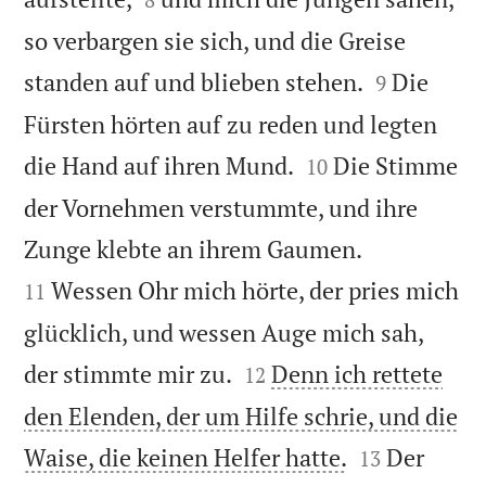
so verbargen sie sich, und die Greise


standen auf und blieben stehen.
Die
9
Fürsten hörten auf zu reden und legten


die Hand auf ihren Mund.
Die Stimme
10
der Vornehmen verstummte, und ihre


Zunge klebte an ihrem Gaumen.
Wessen Ohr mich hörte, der pries mich
11
glücklich, und wessen Auge mich sah,


der stimmte mir zu.
Denn ich rettete
12
den Elenden, der um Hilfe schrie, und die


Waise, die keinen Helfer hatte.
Der
13