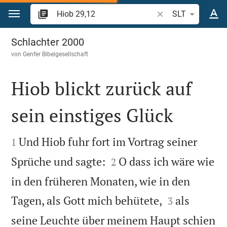
Zum Inhalt springen
Bibelstelle oder Beg
SLT
Hiob 29
Schlachter 2000
von
Genfer Bibelgesellschaft
Hiob blickt zurück auf
sein einstiges Glück


Und Hiob fuhr fort im Vortrag seiner
1


Sprüche und sagte:
O dass ich wäre wie
2
in den früheren Monaten, wie in den


Tagen, als Gott mich behütete,
als
3
seine Leuchte über meinem Haupt schien