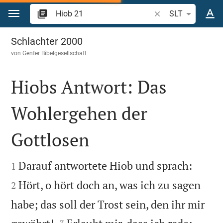
Zum Inhalt springen
Bibelstelle oder Beg
SLT
Hiob 21
Schlachter 2000
von
Genfer Bibelgesellschaft
Hiobs Antwort: Das
Wohlergehen der
Gottlosen




Darauf antwortete Hiob und sprach:
1
Hört, o hört doch an, was ich zu sagen
2
habe; das soll der Trost sein, den ihr mir

