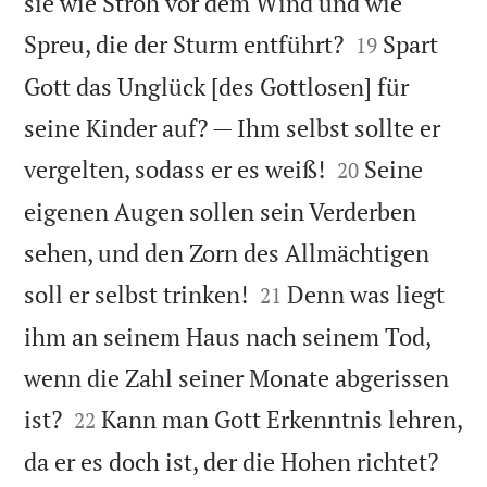
sie wie Stroh vor dem Wind und wie


Spreu, die der Sturm entführt?
Spart
19
Gott das Unglück [des Gottlosen] für
seine Kinder auf? — Ihm selbst sollte er


vergelten, sodass er es weiß!
Seine
20
eigenen Augen sollen sein Verderben
sehen, und den Zorn des Allmächtigen


soll er selbst trinken!
Denn was liegt
21
ihm an seinem Haus nach seinem Tod,
wenn die Zahl seiner Monate abgerissen


ist?
Kann man Gott Erkenntnis lehren,
22


da er es doch ist, der die Hohen richtet?