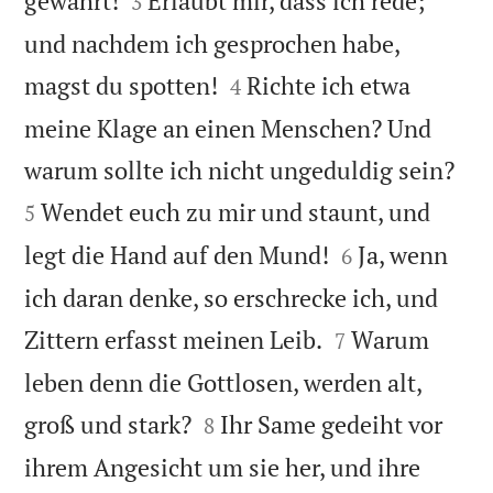
gewährt!
Erlaubt mir, dass ich rede;
3
und nachdem ich gesprochen habe,


magst du spotten!
Richte ich etwa
4
meine Klage an einen Menschen? Und


warum sollte ich nicht ungeduldig sein?
Wendet euch zu mir und staunt, und
5


legt die Hand auf den Mund!
Ja, wenn
6
ich daran denke, so erschrecke ich, und


Zittern erfasst meinen Leib.
Warum
7
leben denn die Gottlosen, werden alt,


groß und stark?
Ihr Same gedeiht vor
8
ihrem Angesicht um sie her, und ihre