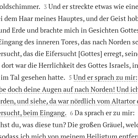


oldschimmer.
Und er streckte etwas wie ein
3
ei dem Haar meines Hauptes, und der Geist h
nd Erde und brachte mich in Gesichten Gotte
Eingang des inneren Tores, das nach Norden sc
rsucht, das die Eifersucht [Gottes] erregt, sei
 dort war die Herrlichkeit des Gottes Israels, i


e im Tal gesehen hatte.
Und er sprach zu mir:
5
e doch deine Augen auf nach Norden! Und ic
den, und siehe, da war nördlich vom Altartor 


ersucht, beim Eingang.
Da sprach er zu mir:
6
st du, was diese tun? Die großen Gräuel, wel
, sodass ich mich von meinem Heiligtum entfe