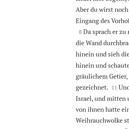
Aber du wirst noch
Eingang des Vorhof

Da sprach er zu
8
die Wand durchbrac
hinein und sieh di
hinein und schaute
gräulichem Getier,


gezeichnet.
Und
11
Israel, und mitten
von ihnen hatte ei
Weihrauchwolke st