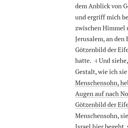
dem Anblick von G
und ergriff mich b
zwischen Himmel u
Jerusalem, an den 
Götzenbild der Eife


hatte.
Und siehe,
4
Gestalt, wie ich si
Menschensohn, heb
Augen auf nach Nor
Götzenbild der Eif
Menschensohn, sieh
Israel hier begeht