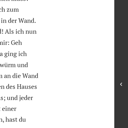
ich zum

 in der Wand.
! Als ich nun
mir: Geh
a ging ich
Gewürm und
um an die Wand
en des Hauses
s; und jeder
 einer
, hast du