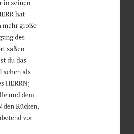
r in seinen
HERR hat
h mehr große
gang des
rt saßen
st du das
 sehen als
des HERRN;
lle und dem
N den Rücken,
nbetend vor