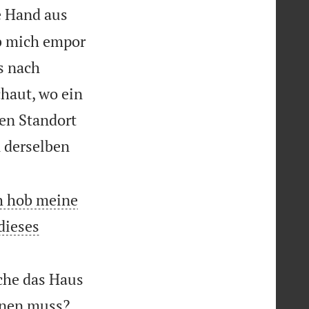
e Hand aus
ob mich empor
s nach
haut, wo ein
nen Standort
n derselben
h hob meine
dieses
che das Haus
rnen muss?