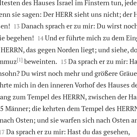
testen des Hauses Israel im Finstern tun, jede
nn sie sagen: Der HERR sieht uns nicht; der 


sen!
Danach sprach er zu mir: Du wirst noc
13


sie begehen!
Und er führte mich zu dem Ein
14
HERRN, das gegen Norden liegt; und siehe, do
[1]


Tammuz
beweinten.
Da sprach er zu mir: Ha
15
sohn? Du wirst noch mehr und größere Gräuel
ührte mich in den inneren Vorhof des Hauses 
gang zum Tempel des HERRN, zwischen der Ha
 25 Männer; die kehrten dem Tempel des HERR
 nach Osten; und sie warfen sich nach Osten a


Da sprach er zu mir: Hast du das gesehen,
17