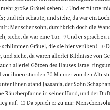


 mehr große Gräuel sehen!
Und er führte m
7
s; und ich schaute, und siehe, da war ein Loch
 mir: Menschensohn, durchbrich doch die Wand


h, siehe, da war eine Tür.
Und er sprach zu 
9


e schlimmen Gräuel, die sie hier verüben!
D
10
, und siehe, da waren allerlei Bildnisse von 
 auch allerlei Götzen des Hauses Israel rings
 vor ihnen standen 70 Männer von den Ältest
 unter ihnen stand Jaasanja, der Sohn Schaphan
ne Räucherpfanne in seiner Hand, und der Duft


ieg auf.
Da sprach er zu mir: Menschensohn
12