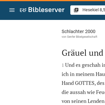
Zum Inhalt springen
Hesekiel 8
Schlachter 2000
von
Genfer Bibelgesellschaft
Gräuel und


Und es geschah i
1
ich in meinem Haus 
Hand GOTTES, des 
die aussah wie Feu
von seinen Lenden 