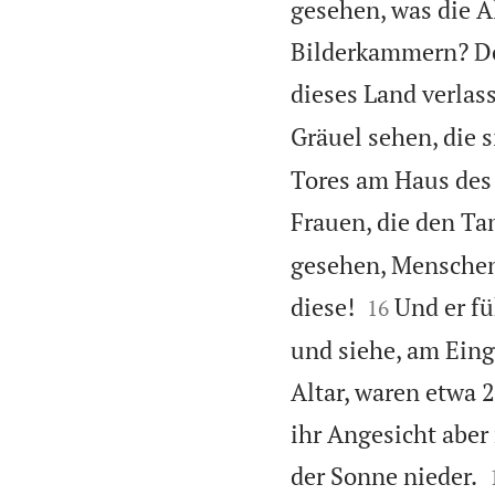
gesehen, was die Äl
Bilderkammern? De
dieses Land verlas
Gräuel sehen, die 
Tores am Haus des 
Frauen, die den 
gesehen, Menschen


diese!
Und er f
16
und siehe, am Ein
Altar, waren etwa
ihr Angesicht aber
der Sonne nieder.