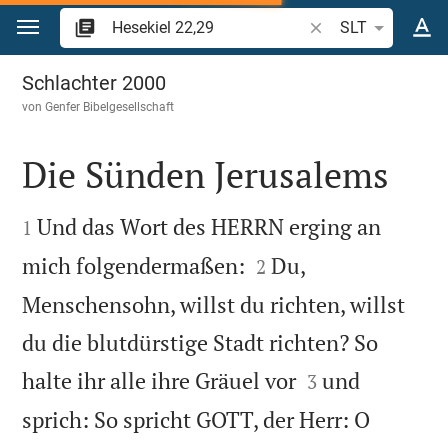
Zum Inhalt springen
Bibelstelle oder Beg
SLT
Hesekiel 22
Schlachter 2000
von
Genfer Bibelgesellschaft
Die Sünden Jerusalems


Und das Wort des HERRN erging an
1


mich folgendermaßen:
Du,
2
Menschensohn, willst du richten, willst
du die blutdürstige Stadt richten? So


halte ihr alle ihre Gräuel vor
und
3
sprich: So spricht GOTT, der Herr: O