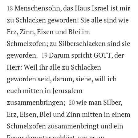
Menschensohn, das Haus Israel ist mir
18
zu Schlacken geworden! Sie alle sind wie
Erz, Zinn, Eisen und Blei im
Schmelzofen; zu Silberschlacken sind sie


geworden.
Darum spricht GOTT, der
19
Herr: Weil ihr alle zu Schlacken
geworden seid, darum, siehe, will ich
euch mitten in Jerusalem


zusammenbringen;
wie man Silber,
20
Erz, Eisen, Blei und Zinn mitten in einem
Schmelzofen zusammenbringt und ein
Feuer darunter anbläst, um es zu