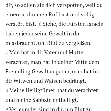
dir, so sollen sie dich verspotten, weil du
einen schlimmen Ruf hast und völlig


verstört bist.
Siehe, die Fürsten Israels
6
haben jeder seine Gewalt in dir


missbraucht, um Blut zu vergießen.
Man hat in dir Vater und Mutter
7
verachtet, man hat in deiner Mitte dem
Fremdling Gewalt angetan, man hat in


dir Witwen und Waisen bedrängt.
Meine Heiligtümer hast du verachtet
8


und meine Sabbate entheiligt.
Verleumder sind in dir, um Blut zu
9