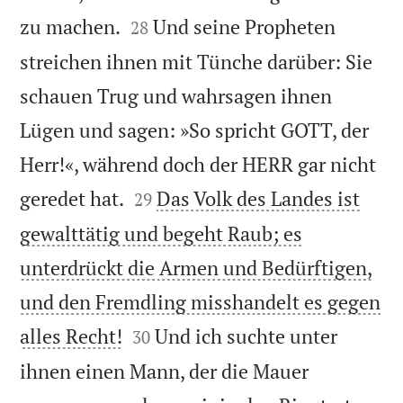


zu machen.
Und seine Propheten
28
streichen ihnen mit Tünche darüber: Sie
schauen Trug und wahrsagen ihnen
Lügen und sagen: »So spricht GOTT, der
Herr!«, während doch der HERR gar nicht


geredet hat.
Das Volk des Landes ist
29
gewalttätig und begeht Raub; es
unterdrückt die Armen und Bedürftigen,
und den Fremdling misshandelt es gegen


alles Recht!
Und ich suchte unter
30
ihnen einen Mann, der die Mauer