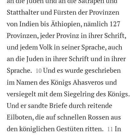
an die Juden und an die Satrapen und
Statthalter und Fürsten der Provinzen
von Indien bis Äthiopien, nämlich 127
Provinzen, jeder Provinz in ihrer Schrift,
und jedem Volk in seiner Sprache, auch
an die Juden in ihrer Schrift und in ihrer


Sprache.
Und es wurde geschrieben
10
im Namen des Königs Ahasveros und
versiegelt mit dem Siegelring des Königs.
Und er sandte Briefe durch reitende
Eilboten, die auf schnellen Rossen aus


den königlichen Gestüten ritten.
In
11