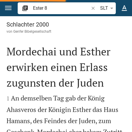
Zum Inhalt springen
Bibelstelle oder Beg
SLT
Ester 8
Schlachter 2000
von
Genfer Bibelgesellschaft
Mordechai und Esther
erwirken einen Erlass
zugunsten der Juden


An demselben Tag gab der König
1
Ahasveros der Königin Esther das Haus
Hamans, des Feindes der Juden, zum
Geschenk. Mordechai aber bekam Zutritt