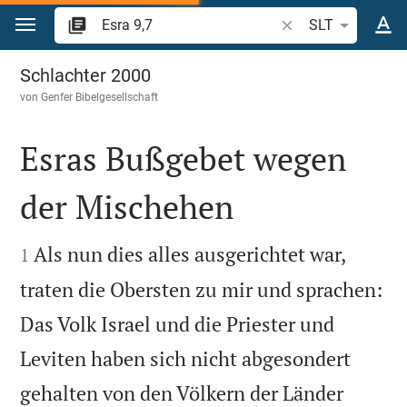
Zum Inhalt springen
Bibelstelle oder Beg
SLT
Esra 9
Schlachter 2000
von
Genfer Bibelgesellschaft
Esras Bußgebet wegen
der Mischehen


Als nun dies alles ausgerichtet war,
1
traten die Obersten zu mir und sprachen:
Das Volk Israel und die Priester und
Leviten haben sich nicht abgesondert
gehalten von den Völkern der Länder