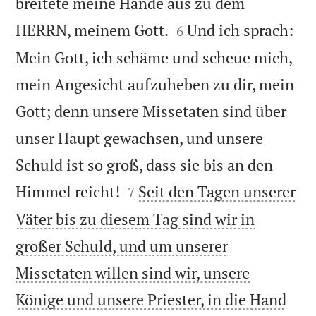
breitete meine Hände aus zu dem


HERRN, meinem Gott.
Und ich sprach:
6
Mein Gott, ich schäme und scheue mich,
mein Angesicht aufzuheben zu dir, mein
Gott; denn unsere Missetaten sind über
unser Haupt gewachsen, und unsere
Schuld ist so groß, dass sie bis an den


Himmel reicht!
Seit den Tagen unserer
7
Väter bis zu diesem Tag sind wir in
großer Schuld, und um unserer
Missetaten willen sind wir, unsere
Könige und unsere Priester, in die Hand