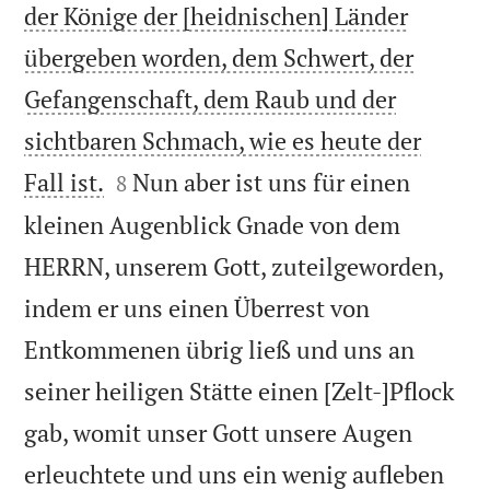
der Könige der [heidnischen] Länder
übergeben worden, dem Schwert, der
Gefangenschaft, dem Raub und der
sichtbaren Schmach, wie es heute der


Fall ist.
Nun aber ist uns für einen
8
kleinen Augenblick Gnade von dem
HERRN, unserem Gott, zuteilgeworden,
indem er uns einen Überrest von
Entkommenen übrig ließ und uns an
seiner heiligen Stätte einen [Zelt-]Pflock
gab, womit unser Gott unsere Augen
erleuchtete und uns ein wenig aufleben