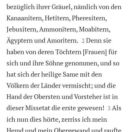
bezüglich ihrer Gräuel, nämlich von den
Kanaanitern, Hetitern, Pheresitern,
Jebusitern, Ammonitern, Moabitern,


Ägyptern und Amoritern.
Denn sie
2
haben von deren Töchtern [Frauen] für
sich und ihre Söhne genommen, und so
hat sich der heilige Same mit den
Völkern der Länder vermischt; und die
Hand der Obersten und Vorsteher ist in


dieser Missetat die erste gewesen!
Als
3
ich nun dies hörte, zerriss ich mein
Hemd und mein Obergewand und raufte