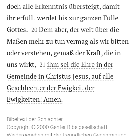
doch alle Erkenntnis übersteigt, damit
ihr erfüllt werdet bis zur ganzen Fülle


Gottes.
Dem aber, der weit über die
20
Maßen mehr zu tun vermag als wir bitten
oder verstehen, gemäß der Kraft, die in


uns wirkt,
ihm sei die Ehre in der
21
Gemeinde in Christus Jesus, auf alle
Geschlechter der Ewigkeit der

Ewigkeiten! Amen.
Bibeltext der Schlachter
Copyright © 2000 Genfer Bibelgesellschaft
Wiedergegeben mit der freundlichen Genehmigung.