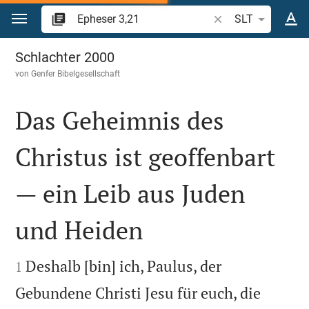
Zum Inhalt springen
Bibelstelle oder Beg
SLT
Epheser 3
Schlachter 2000
von
Genfer Bibelgesellschaft
Das Geheimnis des
Christus ist geoffenbart
— ein Leib aus Juden
und Heiden


Deshalb [bin] ich, Paulus, der
1
Gebundene Christi Jesu für euch, die