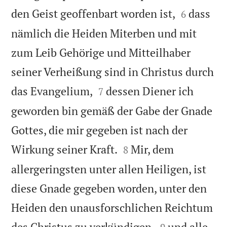


den Geist geoffenbart worden ist,
dass
6
nämlich die Heiden Miterben und mit
zum Leib Gehörige und Mitteilhaber
seiner Verheißung sind in Christus durch


das Evangelium,
dessen Diener ich
7
geworden bin gemäß der Gabe der Gnade
Gottes, die mir gegeben ist nach der


Wirkung seiner Kraft.
Mir, dem
8
allergeringsten unter allen Heiligen, ist
diese Gnade gegeben worden, unter den
Heiden den unausforschlichen Reichtum


des Christus zu verkündigen,
und alle