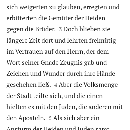
sich weigerten zu glauben, erregten und
erbitterten die Gemüter der Heiden


gegen die Brüder.
Doch blieben sie
3
längere Zeit dort und lehrten freimütig
im Vertrauen auf den Herrn, der dem
Wort seiner Gnade Zeugnis gab und
Zeichen und Wunder durch ihre Hände


geschehen ließ.
Aber die Volksmenge
4
der Stadt teilte sich, und die einen
hielten es mit den Juden, die anderen mit


den Aposteln.
Als sich aber ein
5
Ansturm der Heiden und Juden samt