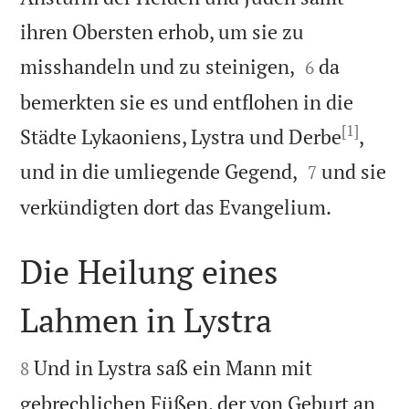
ihren Obersten erhob, um sie zu


misshandeln und zu steinigen,
da
6
bemerkten sie es und entflohen in die
[1]
Städte Lykaoniens, Lystra und Derbe
,


und in die umliegende Gegend,
und sie
7

verkündigten dort das Evangelium.
Die Heilung eines
Lahmen in Lystra


Und in Lystra saß ein Mann mit
8
gebrechlichen Füßen, der von Geburt an