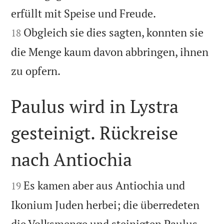


erfüllt mit Speise und Freude.
Obgleich sie dies sagten, konnten sie
18
die Menge kaum davon abbringen, ihnen

zu opfern.
Paulus wird in Lystra
gesteinigt. Rückreise
nach Antiochia


Es kamen aber aus Antiochia und
19
Ikonium Juden herbei; die überredeten
die Volksmenge und steinigten Paulus