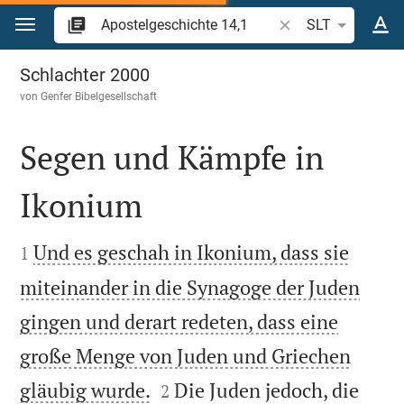
Zum Inhalt springen
Bibelstelle oder Beg
SLT
Apostelgeschichte 14
Schlachter 2000
von
Genfer Bibelgesellschaft
Segen und Kämpfe in
Ikonium


Und es geschah in Ikonium, dass sie
1
miteinander in die Synagoge der Juden
gingen und derart redeten, dass eine
große Menge von Juden und Griechen


gläubig wurde.
Die Juden jedoch, die
2