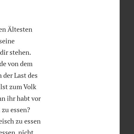
en Ältesten
 seine


 dir stehen.
rde von dem
n der Last des
lst zum Volk
n ihr habt vor
 zu essen?
eisch zu essen
essen, nicht