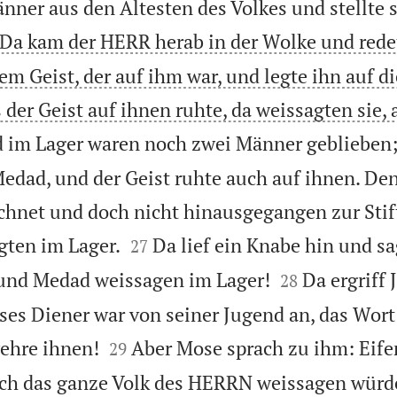
ner aus den Ältesten des Volkes und stellte 
Da kam der HERR herab in der Wolke und rede
m Geist, der auf ihm war, und legte ihn auf di
 der Geist auf ihnen ruhte, da weissagten sie, 
 im Lager waren noch zwei Männer geblieben; 
Medad, und der Geist ruhte auch auf ihnen. De
eichnet und doch nicht hinausgegangen zur Stif


gten im Lager.
Da lief ein Knabe hin und s
27


 und Medad weissagen im Lager!
Da ergriff 
28
es Diener war von seiner Jugend an, das Wort


ehre ihnen!
Aber Mose sprach zu ihm: Eifer
29
och das ganze Volk des HERRN weissagen würd