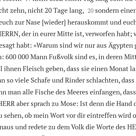


icht zehn, nicht 20 Tage lang,
sondern eine
20
s euch zur Nase [wieder] herauskommt und euc
HERRN, der in eurer Mitte ist, verworfen habt; w
esagt habt: »Warum sind wir nur aus Ägypten
: 600 000 Mann Fußvolk sind es, in deren Mitt
ll ihnen Fleisch geben, dass sie einen Monat l
 so viele Schafe und Rinder schlachten, dass e
nn man alle Fische des Meeres einfangen, dass 
HERR aber sprach zu Mose: Ist denn die Hand
du sehen, ob mein Wort vor dir eintreffen wird 
naus und redete zu dem Volk die Worte des H