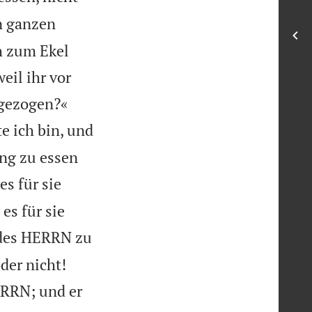
n ganzen
h zum Ekel
eil ihr vor


 gezogen?«
e ich bin, und
ang zu essen
s für sie
es für sie
 des HERRN zu


oder nicht!
ERRN; und er