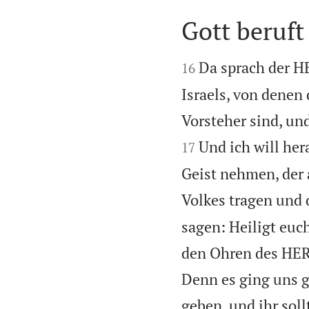
Gott beruft


Da sprach der H
16
Israels, von denen 
Vorsteher sind, und 
Und ich will he
17
Geist nehmen, der au
Volkes tragen und d
sagen: Heiligt euch
den Ohren des HER
Denn es ging uns g
geben, und ihr soll