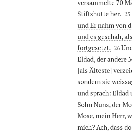
versammelte 70 Män


Stiftshütte her.
25
und Er nahm von de
und es geschah, als


fortgesetzt.
Und
26
Eldad, der andere 
[als Älteste] verz
sondern sie weissa
und sprach: Eldad
Sohn Nuns, der Mos
Mose, mein Herr, w
mich? Ach, dass d