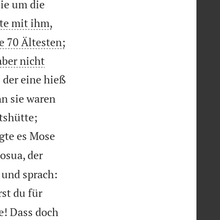
sie um die
te mit ihm,
e 70 Ältesten;
aber nicht
der eine hieß
nn sie waren
tshütte;
agte es Mose
Josua, der
 und sprach:
st du für
e! Dass doch