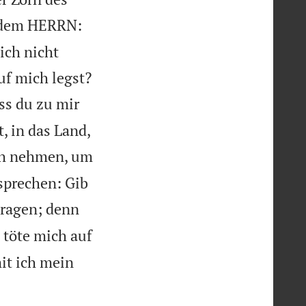
 dem HERRN:
ich nicht

uf mich legst?
ss du zu mir
, in das Land,
sch nehmen, um
sprechen: Gib
tragen; denn
 töte mich auf
it ich mein