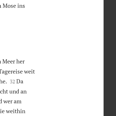
h Mose ins
 Meer her
 Tagereise weit


he.
Da
32
acht und an
d wer am
ie weithin