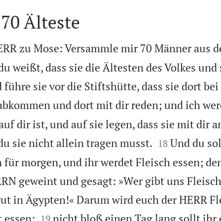
 70 Älteste
ERR zu Mose: Versammle mir 70 Männer aus d
du weißt, dass sie die Ältesten des Volkes und
führe sie vor die Stiftshütte, dass sie dort bei
rabkommen und dort mit dir reden; und ich we
f dir ist, und auf sie legen, dass sie mit dir a


u sie nicht allein tragen musst.
Und du sol
18
 für morgen, und ihr werdet Fleisch essen; den
RN geweint und gesagt: »Wer gibt uns Fleisch
ut in Ägypten!« Darum wird euch der HERR Fl


t essen:
nicht bloß einen Tag lang sollt ihr 
19