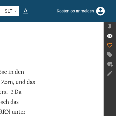
belstelle oder Begriff suchen
SLT
Kostenlos anmelden
öse in den
 Zorn, und das


rs.
Da
2
osch das
ERRN unter