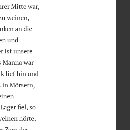
rer Mitte war,
 zu weinen,
nken an die
ken und
r ist unsere
s Manna war
k lief hin und
 in Mörsern,
einen
ager fiel, so
weinen hörte,
er Zorn des