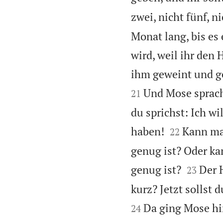
zwei, nicht fünf, n
Monat lang, bis e
wird, weil ihr den 
ihm geweint und g
Und Mose sprach
21
du sprichst: Ich wi


haben!
Kann man
22
genug ist? Oder ka


genug ist?
Der 
23
kurz? Jetzt sollst 
Da ging Mose hi
24