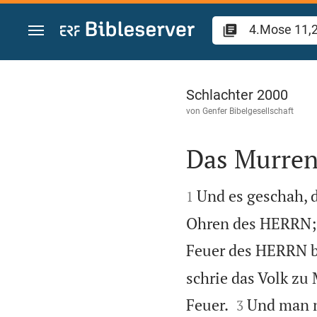
Zum Inhalt springen
4.Mose 11
Schlachter 2000
von
Genfer Bibelgesellschaft
Das Murren 


Und es geschah, d
1
Ohren des HERRN; u
Feuer des HERRN b
schrie das Volk zu


Feuer.
Und man n
3