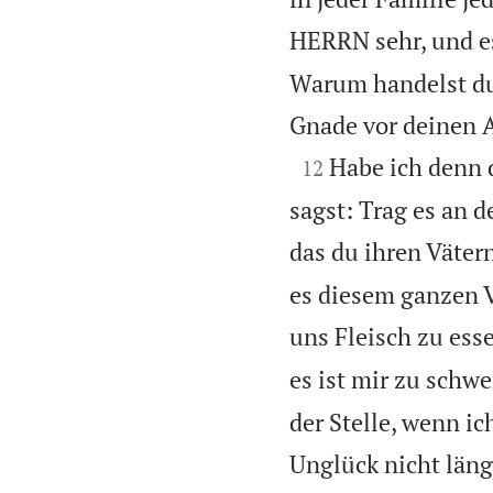
HERRN sehr, und es
Warum handelst du
Gnade vor deinen A

Habe ich denn 
12
sagst: Trag es an d
das du ihren Väter
es diesem ganzen 
uns Fleisch zu ess
es ist mir zu schwe
der Stelle, wenn i
Unglück nicht län