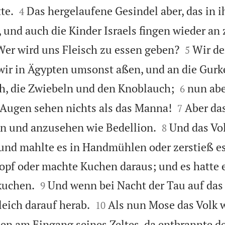


te.
Das hergelaufene Gesindel aber, das in ih
4
, und auch die Kinder Israels fingen wieder an


Wer wird uns Fleisch zu essen geben?
Wir de
5
 wir in Ägypten umsonst aßen, und an die Gur


h, die Zwiebeln und den Knoblauch;
nun abe
6


 Augen sehen nichts als das Manna!
Aber da
7


n und anzusehen wie Bedellion.
Und das Vol
8
und mahlte es in Handmühlen oder zerstieß es
opf oder machte Kuchen daraus; und es hatte 


kuchen.
Und wenn bei Nacht der Tau auf das L
9


leich darauf herab.
Als nun Mose das Volk 
10
eden am Eingang seines Zeltes, da entbrannte d