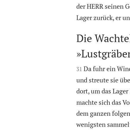
der HERR seinen Ge
Lager zurück, er un
Die Wachtel
»Lustgräbe


Da fuhr ein Win
31
und streute sie übe
dort, um das Lager 
machte sich das Vo
dem ganzen folgen
wenigsten sammelte