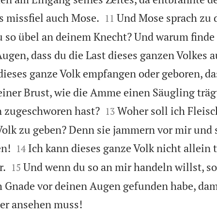


 missfiel auch Mose.
Und Mose sprach zu
11
 so übel an deinem Knecht? Und warum finde 
ugen, dass du die Last dieses ganzen Volkes a
dieses ganze Volk empfangen oder geboren, da
einer Brust, wie die Amme einen Säugling trägt


n zugeschworen hast?
Woher soll ich Flei
13
Volk zu geben? Denn sie jammern vor mir und 


en!
Ich kann dieses ganze Volk nicht allein 
14


r.
Und wenn du so an mir handeln willst, so
15
ch Gnade vor deinen Augen gefunden habe, dam

ger ansehen muss!