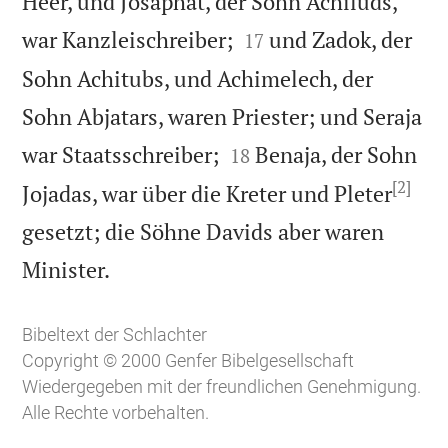
Heer, und Josaphat, der Sohn Achiluds,


war Kanzleischreiber;
und Zadok, der
17
Sohn Achitubs, und Achimelech, der
Sohn Abjatars, waren Priester; und Seraja


war Staatsschreiber;
Benaja, der Sohn
18
[2]
Jojadas, war über die Kreter und Pleter
gesetzt; die Söhne Davids aber waren

Minister.
Bibeltext der Schlachter
Copyright © 2000 Genfer Bibelgesellschaft
Wiedergegeben mit der freundlichen Genehmigung.
Alle Rechte vorbehalten.