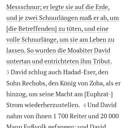
Messschnur; er legte sie auf die Erde,
und je zwei Schnurlängen maß er ab, um
[die Betreffenden] zu töten, und eine
volle Schnurlänge, um sie am Leben zu
lassen. So wurden die Moabiter David


untertan und entrichteten ihm Tribut.
David schlug auch Hadad-Eser, den
3
Sohn Rechobs, den König von Zoba, als er
hinzog, um seine Macht am [Euphrat-]


Strom wiederherzustellen.
Und David
4
nahm von ihnen 1 700 Reiter und 20 000
Mann Fußvolk gefangen; und David