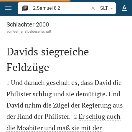
Zum Inhalt springen
Bibelstelle oder Beg
SLT
2.Samuel 8
Schlachter 2000
von
Genfer Bibelgesellschaft
Davids siegreiche
Feldzüge


Und danach geschah es, dass David die
1
Philister schlug und sie demütigte. Und
David nahm die Zügel der Regierung aus


der Hand der Philister.
Er schlug auch
2
die Moabiter und maß sie mit der