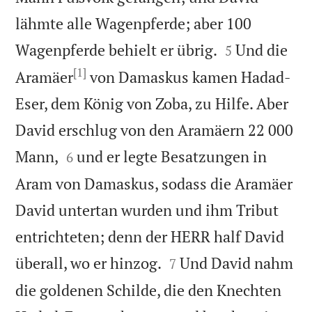
lähmte alle Wagenpferde; aber 100


Wagenpferde behielt er übrig.
Und die
5
[1]
Aramäer
von Damaskus kamen Hadad-
Eser, dem König von Zoba, zu Hilfe. Aber
David erschlug von den Aramäern 22 000


Mann,
und er legte Besatzungen in
6
Aram von Damaskus, sodass die Aramäer
David untertan wurden und ihm Tribut
entrichteten; denn der HERR half David


überall, wo er hinzog.
Und David nahm
7
die goldenen Schilde, die den Knechten