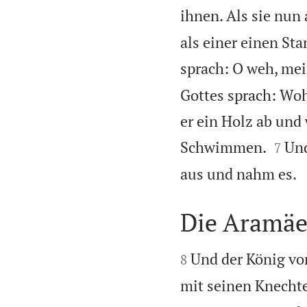
ihnen. Als sie nun
als einer einen Sta
sprach: O weh, mei
Gottes sprach: Wohi
er ein Holz ab und 


Schwimmen.
Und
7
aus und nahm es.
Die Aramäe


Und der König von
8
mit seinen Knechte