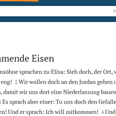
Bi
mmende Eisen
söhne sprachen zu Elisa: Sieh doch, der Ort, w


 eng!
Wir wollen doch an den Jordan gehen u
2
, damit wir uns dort eine Niederlassung bauen


Es sprach aber einer: Tu uns doch den Gefa
3


n! Und er sprach: Ich will mitkommen!
Und 
4