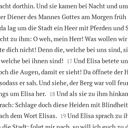
acht dorthin. Und sie kamen bei Nacht und um
der Diener des Mannes Gottes am Morgen früh
 da lag um die Stadt ein Heer mit Pferden und 
cht zu ihm: O weh, mein Herr! Was wollen wir
te dich nicht! Denn die, welche bei uns sind, s


, welche bei ihnen sind!
Und Elisa betete un
17
ch die Augen, damit er sieht! Da öffnete der
odass er sah. Und siehe, der Berg war voll feu


ngs um Elisa her.
Und als sie zu ihm hinkam
18
ch: Schlage doch diese Heiden mit Blindheit!


nach dem Wort Elisas.
Und Elisa sprach zu i
19
 die Stadt; folgt mir nach, so will ich euch z