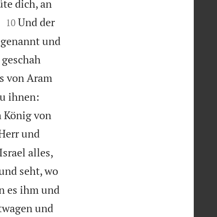
te dich, an


!
Und der
10
s genannt und
s geschah
gs von Aram
u ihnen:
m König von
 Herr und
srael alles,
 und seht, wo
en es ihm und
itwagen und