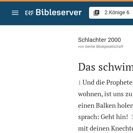
Zum Inhalt springen
2.Könige 6
Schlachter 2000
von
Genfer Bibelgesellschaft
Das schwi


Und die Propheten
1
wohnen, ist uns zu
einen Balken holen
sprach: Geht hin!
mit deinen Knechte