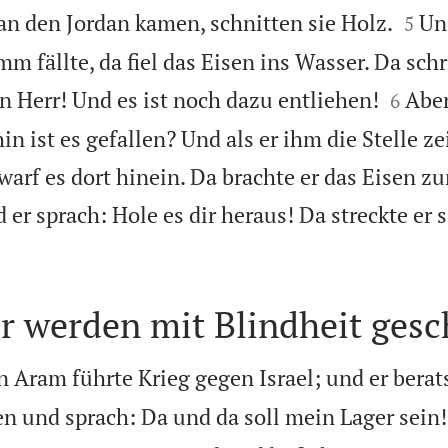


 an den Jordan kamen, schnitten sie Holz.
Un
5
mm fällte, da fiel das Eisen ins Wasser. Da schr


n Herr! Und es ist noch dazu entliehen!
Abe
6
n ist es gefallen? Und als er ihm die Stelle ze
warf es dort hinein. Da brachte er das Eisen z
 er sprach: Hole es dir heraus! Da streckte er

r werden mit Blindheit gesc
 Aram führte Krieg gegen Israel; und er berat
n und sprach: Da und da soll mein Lager sein!