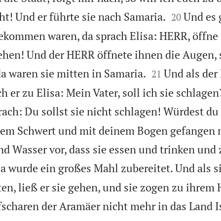


ht! Und er führte sie nach Samaria.
Und es 
20
ekommen waren, da sprach Elisa: HERR, öffne 
ehen! Und der HERR öffnete ihnen die Augen, 


da waren sie mitten in Samaria.
Und als der
21
ch er zu Elisa: Mein Vater, soll ich sie schlagen?
rach: Du sollst sie nicht schlagen! Würdest du
nem Schwert und mit deinem Bogen gefangen
nd Wasser vor, dass sie essen und trinken und
a wurde ein großes Mahl zubereitet. Und als s
en, ließ er sie gehen, und sie zogen zu ihrem 
fscharen der Aramäer nicht mehr in das Land Is