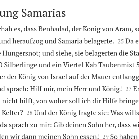
rung Samarias
hah es, dass Benhadad, der König von Aram, s


und heraufzog und Samaria belagerte.
Da e
25
 Hungersnot; und siehe, sie belagerten die Sta
0 Silberlinge und ein Viertel Kab Taubenmist 5
er der König von Israel auf der Mauer entlangg


nd sprach: Hilf mir, mein Herr und König!
Er
27
icht hilft, von woher soll ich dir Hilfe bring


 Kelter?
Und der König fragte sie: Was wills
28
 da sprach zu mir: Gib deinen Sohn her, dass w


len wir dann meinen Sohn essen!
So haben
29