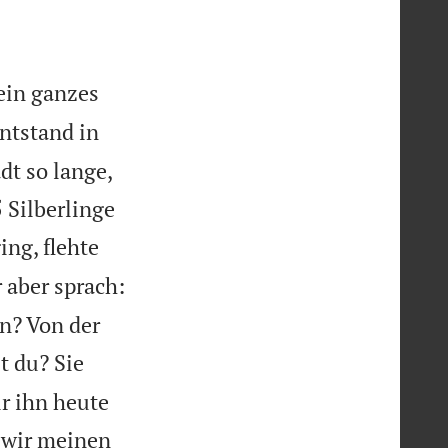
ein ganzes
ntstand in
dt so lange,
 Silberlinge
ing, flehte
 aber sprach:
en? Von der
t du? Sie
ir ihn heute
 wir meinen