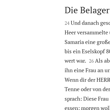
Die Belage


Und danach gesc
24
Heer versammelte 
Samaria eine große
bis ein Eselskopf 8


wert war.
Als ab
26
ihn eine Frau an u
Wenn dir der HERR n
Tenne oder von der
sprach: Diese Frau
essen; morgen wol