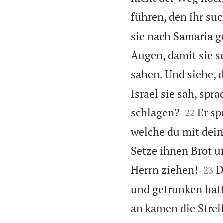
führen, den ihr suc
sie nach Samaria g
Augen, damit sie s
sahen. Und siehe, 
Israel sie sah, spra


schlagen?
Er sp
22
welche du mit dei
Setze ihnen Brot u


Herrn ziehen!
D
23
und getrunken hatt
an kamen die Strei