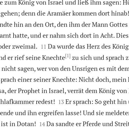
 zum König von Israel und ließ ihm sagen: Hü
ugehen; denn die Aramäer kommen dort hinab
andte hin an den Ort, den ihm der Mann Gotte
arnt hatte, und er nahm sich dort in Acht. Die


oder zweimal.
Da wurde das Herz des Köni
11
[1]
nd er rief seine Knechte
zu sich und sprach z
 nicht sagen, wer von den Unsrigen es mit de
prach einer seiner Knechte: Nicht doch, mein
a, der Prophet in Israel, verrät dem König von I


chlafkammer redest!
Er sprach: So geht hin
13
nsende und ihn ergreifen lasse! Und sie meldet


 ist in Dotan!
Da sandte er Pferde und Stre
14