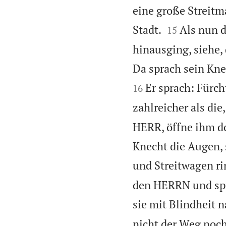
eine große Streitm


Stadt.
Als nun 
15
hinausging, siehe,
Da sprach sein Kne
Er sprach: Fürch
16
zahlreicher als die
HERR, öffne ihm do
Knecht die Augen, s
und Streitwagen ri
den HERRN und spra
sie mit Blindheit 
nicht der Weg noch