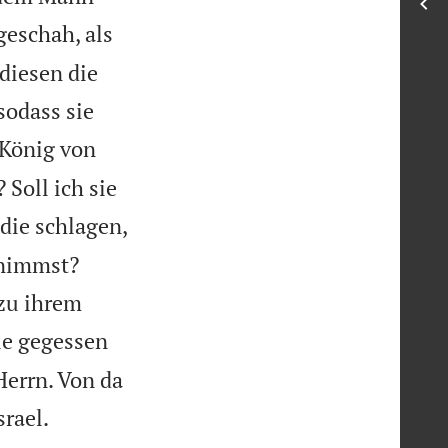
geschah, als
diesen die
sodass sie
 König von
 Soll ich sie
 die schlagen,
 nimmst?
 zu ihrem
ie gegessen
Herrn. Von da

rael.