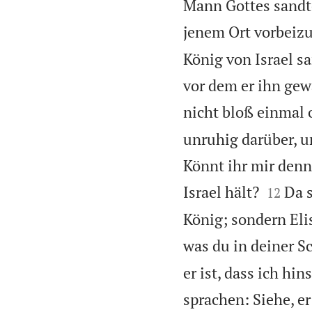
Mann Gottes sandte
jenem Ort vorbeiz
König von Israel s
vor dem er ihn gew
nicht bloß einmal 
unruhig darüber, u
Könnt ihr mir denn


Israel hält?
Da s
12
König; sondern Elis
was du in deiner S
er ist, dass ich hi
sprachen: Siehe, er