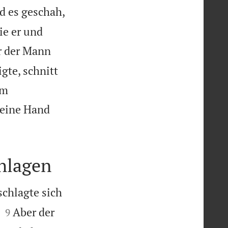
d es geschah,
ie er und
r der Mann
igte, schnitt
um
 seine Hand
hlagen
schlagte sich


Aber der
9