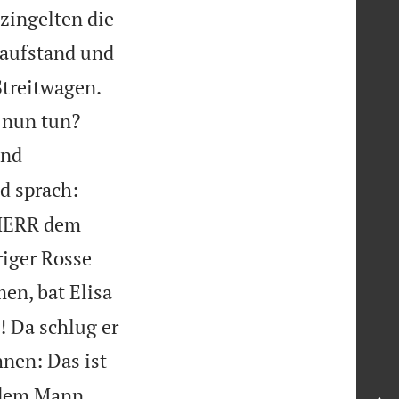
zingelten die
 aufstand und
Streitwagen.


 nun tun?
ind
d sprach:
 HERR dem
riger Rosse
en, bat Elisa
 Da schlug er
hnen: Das ist
u dem Mann