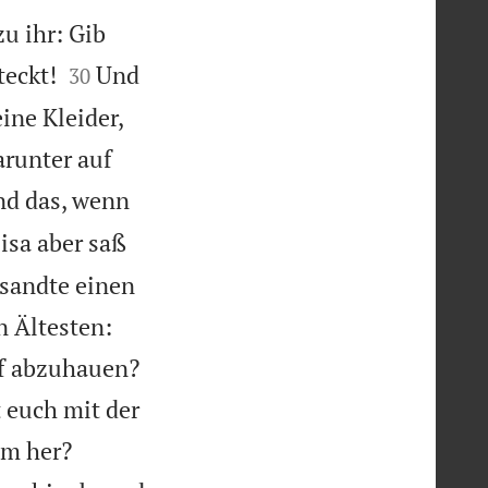
u ihr: Gib


teckt!
Und
30
eine Kleider,
arunter auf
und das, wenn
isa aber saß
 sandte einen
n Ältesten:
pf abzuhauen?
 euch mit der


hm her?