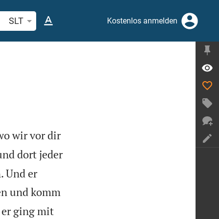
belstelle oder Begriff suchen
SLT
Kostenlos anmelden
o wir vor dir
nd dort jeder
. Und er
llen und komm
er ging mit