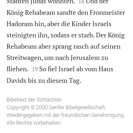


Städten Judas wohnten.
Und der
18
König Rehabeam sandte den Fronmeister
Hadoram hin, aber die Kinder Israels
steinigten ihn, sodass er starb. Der König
Rehabeam aber sprang rasch auf seinen
Streitwagen, um nach Jerusalem zu


fliehen.
So fiel Israel ab vom Haus
19

Davids bis zu diesem Tag.
Bibeltext der Schlachter
Copyright © 2000 Genfer Bibelgesellschaft
Wiedergegeben mit der freundlichen Genehmigung.
Alle Rechte vorbehalten.