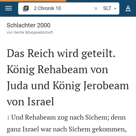
Zum Inhalt springen
Bibelstelle oder Beg
SLT
2.Chronik 10
Schlachter 2000
von
Genfer Bibelgesellschaft
Das Reich wird geteilt.
König Rehabeam von
Juda und König Jerobeam
von Israel


Und Rehabeam zog nach Sichem; denn
1
ganz Israel war nach Sichem gekommen,