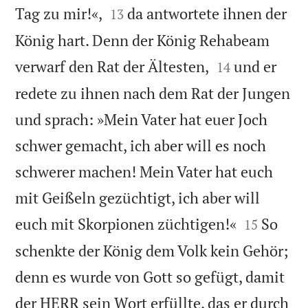


Tag zu mir!«,
da antwortete ihnen der
13
König hart. Denn der König Rehabeam


verwarf den Rat der Ältesten,
und er
14
redete zu ihnen nach dem Rat der Jungen
und sprach: »Mein Vater hat euer Joch
schwer gemacht, ich aber will es noch
schwerer machen! Mein Vater hat euch
mit Geißeln gezüchtigt, ich aber will


euch mit Skorpionen züchtigen!«
So
15
schenkte der König dem Volk kein Gehör;
denn es wurde von Gott so gefügt, damit
der HERR sein Wort erfüllte, das er durch