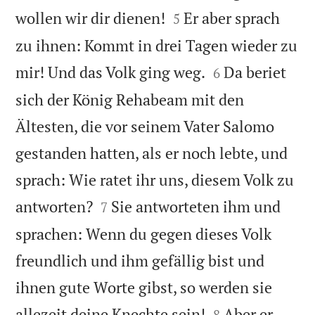


wollen wir dir dienen!
Er aber sprach
5
zu ihnen: Kommt in drei Tagen wieder zu


mir! Und das Volk ging weg.
Da beriet
6
sich der König Rehabeam mit den
Ältesten, die vor seinem Vater Salomo
gestanden hatten, als er noch lebte, und
sprach: Wie ratet ihr uns, diesem Volk zu


antworten?
Sie antworteten ihm und
7
sprachen: Wenn du gegen dieses Volk
freundlich und ihm gefällig bist und
ihnen gute Worte gibst, so werden sie


allezeit deine Knechte sein!
Aber er
8