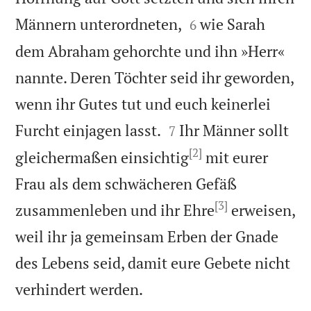


Männern unterordneten,
wie Sarah
6
dem Abraham gehorchte und ihn »Herr«
nannte. Deren Töchter seid ihr geworden,
wenn ihr Gutes tut und euch keinerlei


Furcht einjagen lasst.
Ihr Männer sollt
7
[2]
gleichermaßen einsichtig
mit eurer
Frau als dem schwächeren Gefäß
[3]
zusammenleben und ihr Ehre
erweisen,
weil ihr ja gemeinsam Erben der Gnade
des Lebens seid, damit eure Gebete nicht

verhindert werden.