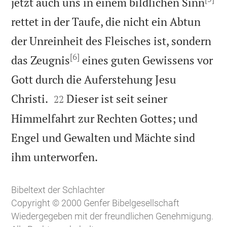
jetzt auch uns in einem bildlichen Sinn
rettet in der Taufe, die nicht ein Abtun
der Unreinheit des Fleisches ist, sondern
[6]
das Zeugnis
eines guten Gewissens vor
Gott durch die Auferstehung Jesu


Christi.
Dieser ist seit seiner
22
Himmelfahrt zur Rechten Gottes; und
Engel und Gewalten und Mächte sind

ihm unterworfen.
Bibeltext der Schlachter
Copyright © 2000 Genfer Bibelgesellschaft
Wiedergegeben mit der freundlichen Genehmigung.