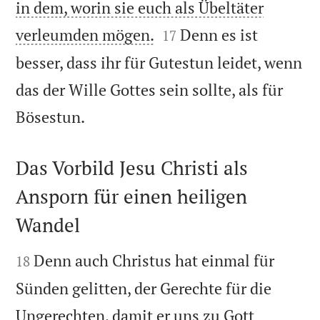
in dem, worin sie euch als Übeltäter


verleumden mögen.
Denn es ist
17
besser, dass ihr für Gutestun leidet, wenn
das der Wille Gottes sein sollte, als für

Bösestun.
Das Vorbild Jesu Christi als
Ansporn für einen heiligen
Wandel


Denn auch Christus hat einmal für
18
Sünden gelitten, der Gerechte für die
Ungerechten, damit er uns zu Gott