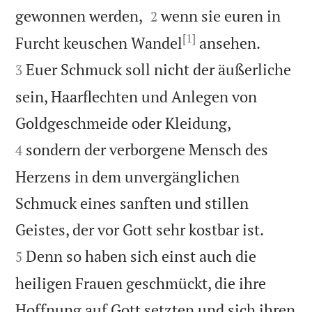


gewonnen werden,
wenn sie euren in
2
[1]


Furcht keuschen Wandel
ansehen.
Euer Schmuck soll nicht der äußerliche
3
sein, Haarflechten und Anlegen von


Goldgeschmeide oder Kleidung,
sondern der verborgene Mensch des
4
Herzens in dem unvergänglichen
Schmuck eines sanften und stillen


Geistes, der vor Gott sehr kostbar ist.
Denn so haben sich einst auch die
5
heiligen Frauen geschmückt, die ihre
Hoffnung auf Gott setzten und sich ihren