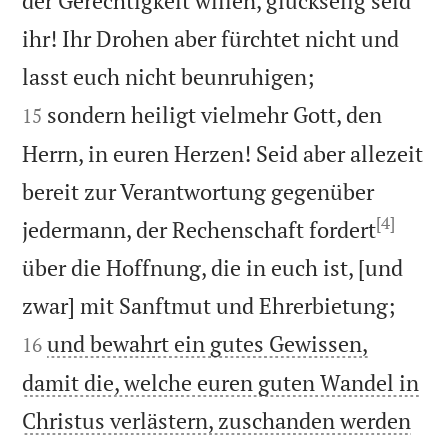
der Gerechtigkeit willen, glückselig seid
ihr! Ihr Drohen aber fürchtet nicht und


lasst euch nicht beunruhigen;
sondern heiligt vielmehr Gott, den
15
Herrn, in euren Herzen! Seid aber allezeit
bereit zur Verantwortung gegenüber
[4]
jedermann, der Rechenschaft fordert
über die Hoffnung, die in euch ist, [und


zwar] mit Sanftmut und Ehrerbietung;
und bewahrt ein gutes Gewissen,
16
damit die, welche euren guten Wandel in
Christus verlästern, zuschanden werden