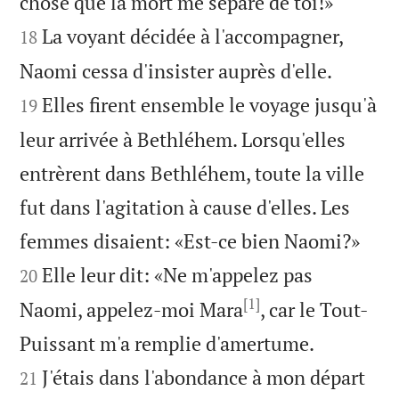


chose que la mort me sépare de toi!»
La voyant décidée à l'accompagner,
18


Naomi cessa d'insister auprès d'elle.
Elles firent ensemble le voyage jusqu'à
19
leur arrivée à Bethléhem. Lorsqu'elles
entrèrent dans Bethléhem, toute la ville
fut dans l'agitation à cause d'elles. Les


femmes disaient: «Est-ce bien Naomi?»
Elle leur dit: «Ne m'appelez pas
20
[1]
Naomi, appelez-moi Mara
, car le Tout-


Puissant m'a remplie d'amertume.
J'étais dans l'abondance à mon départ
21