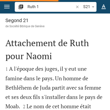
Aller vers contenu
Recherche d'un vers
S21
Ruth 1
Segond 21
de
Société Biblique de Genève
Attachement de Ruth
pour Naomi


A l'époque des juges, il y eut une
1
famine dans le pays. Un homme de
Bethléhem de Juda partit avec sa femme
et ses deux fils s'installer dans le pays de


Moab.
Le nom de cet homme était
2