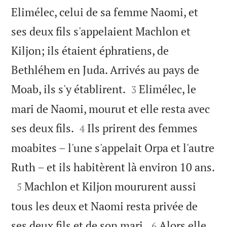
Elimélec, celui de sa femme Naomi, et
ses deux fils s'appelaient Machlon et
Kiljon; ils étaient éphratiens, de
Bethléhem en Juda. Arrivés au pays de


Moab, ils s'y établirent.
Elimélec, le
3
mari de Naomi, mourut et elle resta avec


ses deux fils.
Ils prirent des femmes
4
moabites – l'une s'appelait Orpa et l'autre

Ruth – et ils habitèrent là environ 10 ans.

Machlon et Kiljon moururent aussi
5
tous les deux et Naomi resta privée de


ses deux fils et de son mari.
Alors elle
6