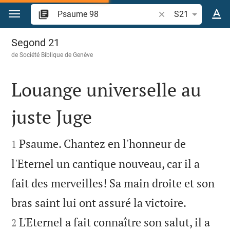
Aller vers contenu
Recherche d'un vers
S21
Psaume 98
Segond 21
de
Société Biblique de Genève
Louange universelle au
juste Juge


Psaume. Chantez en l'honneur de
1
l'Eternel un cantique nouveau, car il a
fait des merveilles! Sa main droite et son


bras saint lui ont assuré la victoire.
L'Eternel a fait connaître son salut, il a
2