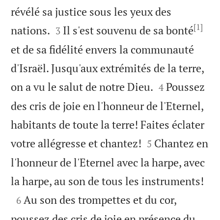
révélé sa justice sous les yeux des
[1]


nations.
Il s'est souvenu de sa bonté
3
et de sa fidélité envers la communauté
d'Israël. Jusqu'aux extrémités de la terre,


on a vu le salut de notre Dieu.
Poussez
4
des cris de joie en l'honneur de l'Eternel,
habitants de toute la terre! Faites éclater


votre allégresse et chantez!
Chantez en
5
l'honneur de l'Eternel avec la harpe, avec

la harpe, au son de tous les instruments!

Au son des trompettes et du cor,
6
poussez des cris de joie en présence du