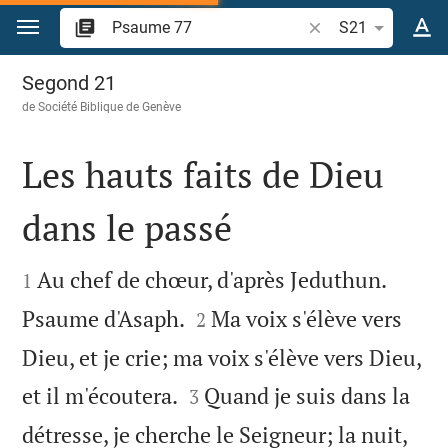
Aller vers contenu
Recherche d'un vers
S21
Psaume 77
Segond 21
de
Société Biblique de Genève
Les hauts faits de Dieu
dans le passé


Au chef de chœur, d'après Jeduthun.
1


Psaume d'Asaph.
Ma voix s'élève vers
2
Dieu, et je crie; ma voix s'élève vers Dieu,


et il m'écoutera.
Quand je suis dans la
3
détresse, je cherche le Seigneur; la nuit,