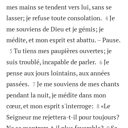
mes mains se tendent vers lui, sans se


lasser; je refuse toute consolation.
Je
4
me souviens de Dieu et je gémis; je

médite, et mon esprit est abattu. – Pause.

Tu tiens mes paupières ouvertes; je
5


suis troublé, incapable de parler.
Je
6
pense aux jours lointains, aux années


passées.
Je me souviens de mes chants
7
pendant la nuit, je médite dans mon


cœur, et mon esprit s'interroge:
«Le
8
Seigneur me rejettera-t-il pour toujours?


Ne se montrera-t-il plus favorable?
Sa