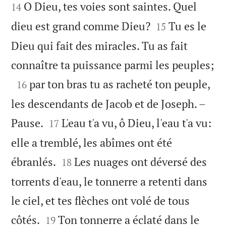
O Dieu, tes voies sont saintes. Quel
14


dieu est grand comme Dieu?
Tu es le
15
Dieu qui fait des miracles. Tu as fait

connaître ta puissance parmi les peuples;

par ton bras tu as racheté ton peuple,
16
les descendants de Jacob et de Joseph. –


Pause.
L'eau t'a vu, ô Dieu, l'eau t'a vu:
17
elle a tremblé, les abîmes ont été


ébranlés.
Les nuages ont déversé des
18
torrents d'eau, le tonnerre a retenti dans
le ciel, et tes flèches ont volé de tous


côtés.
Ton tonnerre a éclaté dans le
19