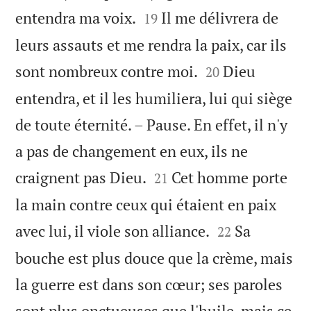


entendra ma voix.
Il me délivrera de
19
leurs assauts et me rendra la paix, car ils


sont nombreux contre moi.
Dieu
20
entendra, et il les humiliera, lui qui siège
de toute éternité. – Pause. En effet, il n'y
a pas de changement en eux, ils ne


craignent pas Dieu.
Cet homme porte
21
la main contre ceux qui étaient en paix


avec lui, il viole son alliance.
Sa
22
bouche est plus douce que la crème, mais
la guerre est dans son cœur; ses paroles
sont plus onctueuses que l'huile, mais ce