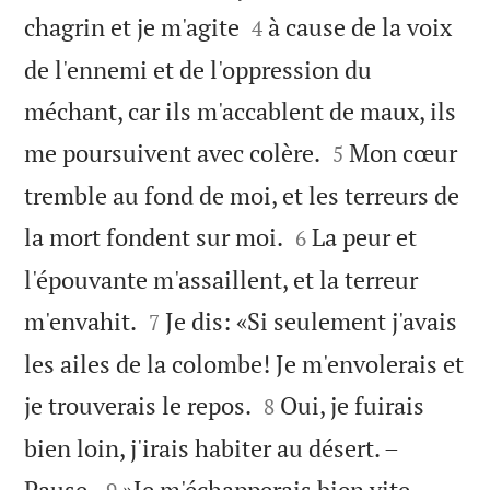


chagrin et je m'agite
à cause de la voix
4
de l'ennemi et de l'oppression du
méchant, car ils m'accablent de maux, ils


me poursuivent avec colère.
Mon cœur
5
tremble au fond de moi, et les terreurs de


la mort fondent sur moi.
La peur et
6
l'épouvante m'assaillent, et la terreur


m'envahit.
Je dis: «Si seulement j'avais
7
les ailes de la colombe! Je m'envolerais et


je trouverais le repos.
Oui, je fuirais
8
bien loin, j'irais habiter au désert. –


Pause.
»Je m'échapperais bien vite,