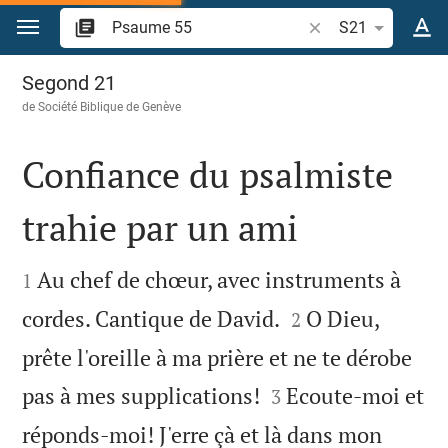
Aller vers contenu
Recherche d'un vers
S21
Psaume 55
Segond 21
de
Société Biblique de Genève
Confiance du psalmiste
trahie par un ami


Au chef de chœur, avec instruments à
1


cordes. Cantique de David.
O Dieu,
2
prête l'oreille à ma prière et ne te dérobe


pas à mes supplications!
Ecoute-moi et
3
réponds-moi! J'erre çà et là dans mon