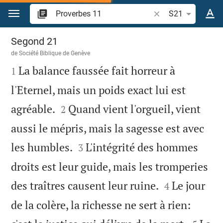
Aller vers contenu
Recherche d'un vers
S21
Proverbes 11
Segond 21
de
Société Biblique de Genève

La balance faussée fait horreur à
1
l'Eternel, mais un poids exact lui est


agréable.
Quand vient l'orgueil, vient
2
aussi le mépris, mais la sagesse est avec


les humbles.
L'intégrité des hommes
3
droits est leur guide, mais les tromperies


des traîtres causent leur ruine.
Le jour
4
de la colère, la richesse ne sert à rien: