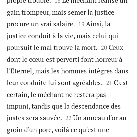
propre trouble.
Le méchant réalise un
18
gain trompeur, mais semer la justice


procure un vrai salaire.
Ainsi, la
19
justice conduit à la vie, mais celui qui


poursuit le mal trouve la mort.
Ceux
20
dont le cœur est perverti font horreur à
l'Eternel, mais les hommes intègres dans


leur conduite lui sont agréables.
C'est
21
certain, le méchant ne restera pas
impuni, tandis que la descendance des


justes sera sauvée.
Un anneau d'or au
22
groin d'un porc, voilà ce qu'est une