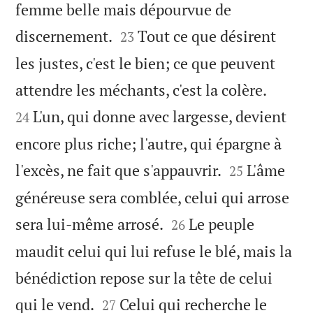
femme belle mais dépourvue de


discernement.
Tout ce que désirent
23
les justes, c'est le bien; ce que peuvent


attendre les méchants, c'est la colère.
L'un, qui donne avec largesse, devient
24
encore plus riche; l'autre, qui épargne à


l'excès, ne fait que s'appauvrir.
L'âme
25
généreuse sera comblée, celui qui arrose


sera lui-même arrosé.
Le peuple
26
maudit celui qui lui refuse le blé, mais la
bénédiction repose sur la tête de celui


qui le vend.
Celui qui recherche le
27