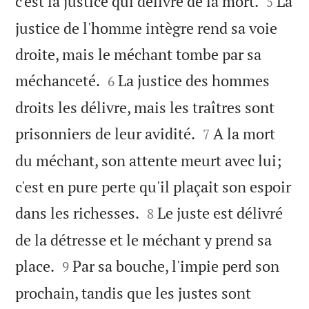


c'est la justice qui délivre de la mort.
La
5
justice de l'homme intègre rend sa voie
droite, mais le méchant tombe par sa


méchanceté.
La justice des hommes
6
droits les délivre, mais les traîtres sont


prisonniers de leur avidité.
A la mort
7
du méchant, son attente meurt avec lui;
c'est en pure perte qu'il plaçait son espoir


dans les richesses.
Le juste est délivré
8
de la détresse et le méchant y prend sa


place.
Par sa bouche, l'impie perd son
9
prochain, tandis que les justes sont