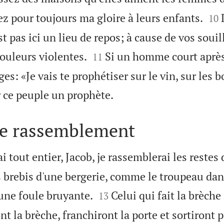


z pour toujours ma gloire à leurs enfants.
10
t pas ici un lieu de repos; à cause de vos souill


ouleurs violentes.
Si un homme court après 
11
s: «Je vais te prophétiser sur le vin, sur les 

ur ce peuple un prophète.
e rassemblement
i tout entier, Jacob, je rassemblerai les restes d
 brebis d'une bergerie, comme le troupeau dan


 une foule bruyante.
Celui qui fait la brèch
13
nt la brèche, franchiront la porte et sortiront p