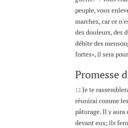
peuple, vous enleve
marchez, car ce n'es
des douleurs, des d
débite des mensonge
fortes», il sera po
Promesse d


Je te rassemblera
12
réunirai comme les
pâturage. Il y aura
devant eux; ils fero