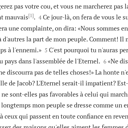
rez pas votre cou, et vous ne marcherez pas la
[1]


nt mauvais
.
Ce jour-là, on fera de vous le s
4
era une complainte, on dira: «Nous sommes e
à d'autres la part de mon peuple. Comment! Il m


ps à l'ennemi.»
C'est pourquoi tu n'auras pe
5


 pays dans l'assemblée de l'Eternel.
«Ne dis
6
ne discourra pas de telles choses!» La honte n'e
ille de Jacob? L'Eternel serait-il impatient? Es
 ne sont-elles pas favorables à celui qui marc
 longtemps mon peuple se dresse comme un e
à ceux qui passent en toute confiance en reven
ssez des maisons qu'elles aiment les femmes