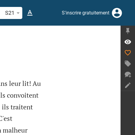
cherche d'un verset biblique ou mot
S21
S'inscrire gratuitement
ns leur lit! Au
Ils convoitent
ils traitent
C'est
un malheur