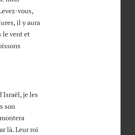
Levez-vous,
ures, il y aura
le vent et
boissons
'Israël, je les
s son
e montera
ar là. Leur roi