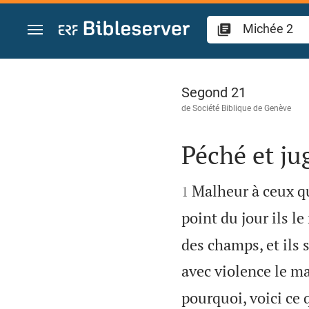
Aller vers contenu
Michée 2
Segond 21
de
Société Biblique de Genève
Péché et ju


Malheur à ceux qui
1
point du jour ils le
des champs, et ils 
avec violence le ma
pourquoi, voici ce 