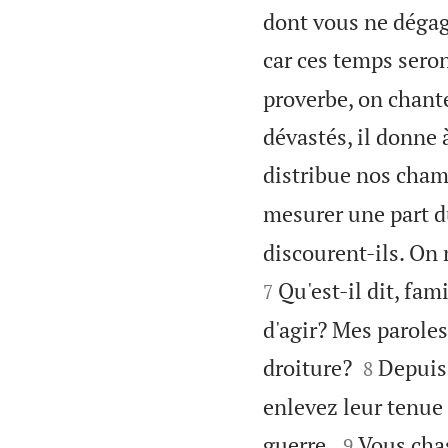
dont vous ne dégage
car ces temps sero
proverbe, on chant
dévastés, il donne 
distribue nos cham
mesurer une part du
discourent-ils. On 
Qu'est-il dit, fam
7
d'agir? Mes paroles


droiture?
Depuis
8
enlevez leur tenue 


guerre.
Vous cha
9