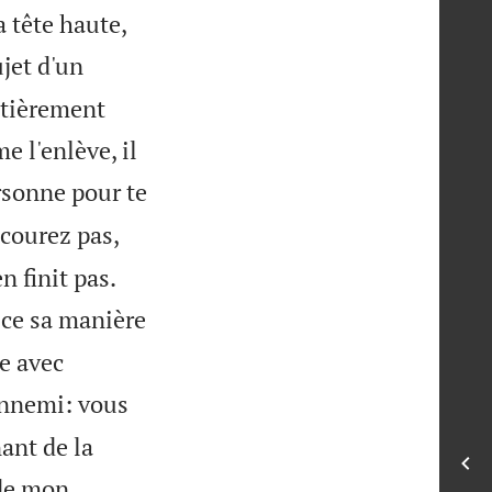
 tête haute,
ujet d'un
ntièrement
e l'enlève, il
rsonne pour te
courez pas,


n finit pas.
t-ce sa manière
he avec
nnemi: vous
ant de la
 de mon