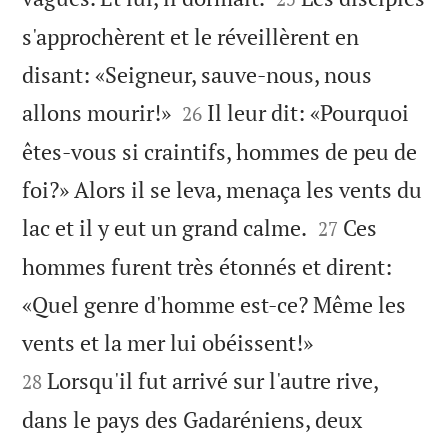
s'approchèrent et le réveillèrent en
disant: «Seigneur, sauve-nous, nous


allons mourir!»
Il leur dit: «Pourquoi
26
êtes-vous si craintifs, hommes de peu de
foi?» Alors il se leva, menaça les vents du


lac et il y eut un grand calme.
Ces
27
hommes furent très étonnés et dirent:
«Quel genre d'homme est-ce? Même les


vents et la mer lui obéissent!»
Lorsqu'il fut arrivé sur l'autre rive,
28
dans le pays des Gadaréniens, deux