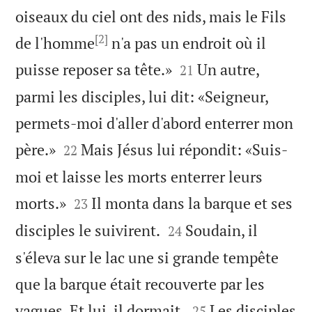
oiseaux du ciel ont des nids, mais le Fils
[2]
de l'homme
n'a pas un endroit où il


puisse reposer sa tête.»
Un autre,
21
parmi les disciples, lui dit: «Seigneur,
permets-moi d'aller d'abord enterrer mon


père.»
Mais Jésus lui répondit: «Suis-
22
moi et laisse les morts enterrer leurs


morts.»
Il monta dans la barque et ses
23


disciples le suivirent.
Soudain, il
24
s'éleva sur le lac une si grande tempête
que la barque était recouverte par les


vagues. Et lui, il dormait.
Les disciples
25