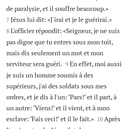


de paralysie, et il souffre beaucoup.»


Jésus lui dit: «J'irai et je le guérirai.»
7
L'officier répondit: «Seigneur, je ne suis
8
pas digne que tu entres sous mon toit,
mais dis seulement un mot et mon


serviteur sera guéri.
En effet, moi aussi
9
je suis un homme soumis à des
supérieurs, j'ai des soldats sous mes
ordres, et je dis à l'un: ‘Pars!’ et il part, à
un autre: ‘Viens!’ et il vient, et à mon


esclave: ‘Fais ceci!’ et il le fait.»
Après
10