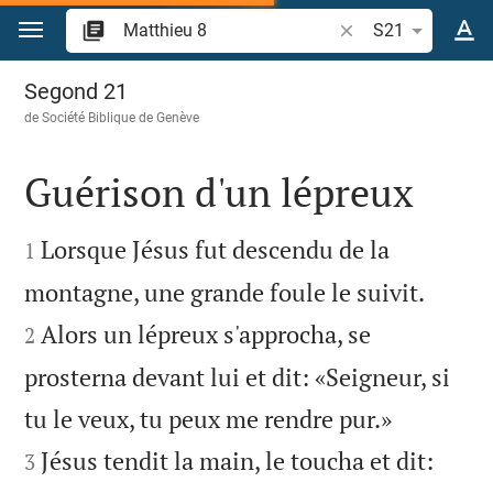
Aller vers contenu
Recherche d'un vers
S21
Matthieu 8
Segond 21
de
Société Biblique de Genève
Guérison d'un lépreux


Lorsque Jésus fut descendu de la
1


montagne, une grande foule le suivit.
Alors un lépreux s'approcha, se
2
prosterna devant lui et dit: «Seigneur, si


tu le veux, tu peux me rendre pur.»
Jésus tendit la main, le toucha et dit:
3