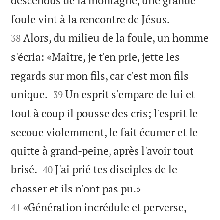
descendus de la montagne, une grande


foule vint à la rencontre de Jésus.
Alors, du milieu de la foule, un homme
38
s'écria: «Maître, je t'en prie, jette les
regards sur mon fils, car c'est mon fils


unique.
Un esprit s'empare de lui et
39
tout à coup il pousse des cris; l'esprit le
secoue violemment, le fait écumer et le
quitte à grand-peine, après l'avoir tout


brisé.
J'ai prié tes disciples de le
40


chasser et ils n'ont pas pu.»
«Génération incrédule et perverse,
41