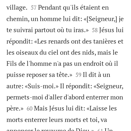


village.
Pendant qu'ils étaient en
57
chemin, un homme lui dit: «[Seigneur,] je


te suivrai partout où tu iras.»
Jésus lui
58
répondit: «Les renards ont des tanières et
les oiseaux du ciel ont des nids, mais le
Fils de l'homme n'a pas un endroit où il


puisse reposer sa tête.»
Il dit à un
59
autre: «Suis-moi.» Il répondit: «Seigneur,
permets-moi d'aller d'abord enterrer mon


père.»
Mais Jésus lui dit: «Laisse les
60
morts enterrer leurs morts et toi, va


annoncer le royaume de Dieu.»
Un
61