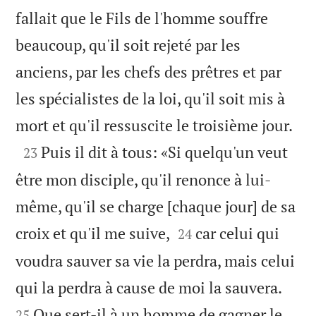
fallait que le Fils de l'homme souffre
beaucoup, qu'il soit rejeté par les
anciens, par les chefs des prêtres et par
les spécialistes de la loi, qu'il soit mis à

mort et qu'il ressuscite le troisième jour.

Puis il dit à tous: «Si quelqu'un veut
23
être mon disciple, qu'il renonce à lui-
même, qu'il se charge [chaque jour] de sa


croix et qu'il me suive,
car celui qui
24
voudra sauver sa vie la perdra, mais celui


qui la perdra à cause de moi la sauvera.
Que sert-il à un homme de gagner le
25