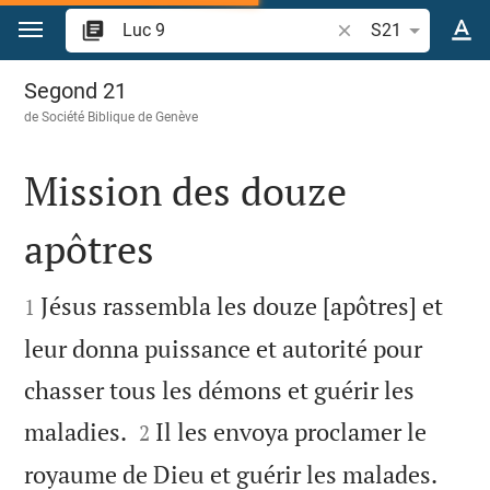
Aller vers contenu
Recherche d'un vers
S21
Luc 9
Segond 21
de
Société Biblique de Genève
Mission des douze
apôtres


Jésus rassembla les douze [apôtres] et
1
leur donna puissance et autorité pour
chasser tous les démons et guérir les


maladies.
Il les envoya proclamer le
2


royaume de Dieu et guérir les malades.