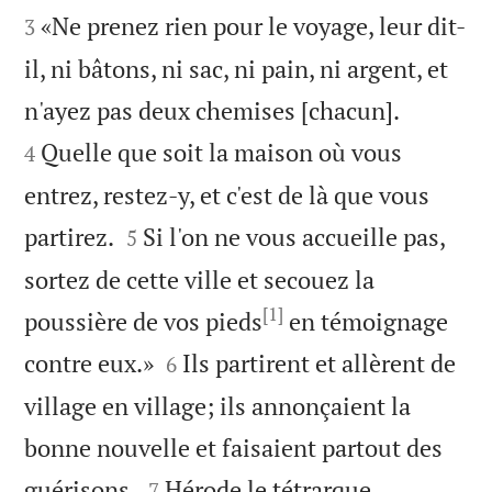
«Ne prenez rien pour le voyage, leur dit-
3
il, ni bâtons, ni sac, ni pain, ni argent, et


n'ayez pas deux chemises [chacun].
Quelle que soit la maison où vous
4
entrez, restez-y, et c'est de là que vous


partirez.
Si l'on ne vous accueille pas,
5
sortez de cette ville et secouez la
[1]
poussière de vos pieds
en témoignage


contre eux.»
Ils partirent et allèrent de
6
village en village; ils annonçaient la
bonne nouvelle et faisaient partout des


guérisons.
Hérode le tétrarque
7