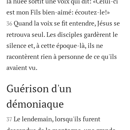
la nuée sortit une voix qui dit: «Celui-ci


est mon Fils bien-aimé: écoutez-le!»
Quand la voix se fit entendre, Jésus se
36
retrouva seul. Les disciples gardèrent le
silence et, à cette époque-là, ils ne
racontèrent rien à personne de ce qu'ils

avaient vu.
Guérison d'un
démoniaque


Le lendemain, lorsqu'ils furent
37