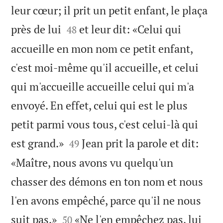
leur cœur; il prit un petit enfant, le plaça


près de lui
et leur dit: «Celui qui
48
accueille en mon nom ce petit enfant,
c'est moi-même qu'il accueille, et celui
qui m'accueille accueille celui qui m'a
envoyé. En effet, celui qui est le plus
petit parmi vous tous, c'est celui-là qui


est grand.»
Jean prit la parole et dit:
49
«Maître, nous avons vu quelqu'un
chasser des démons en ton nom et nous
l'en avons empêché, parce qu'il ne nous


suit pas.»
«Ne l'en empêchez pas, lui
50