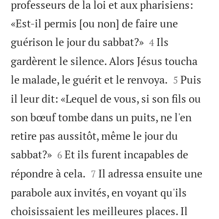
professeurs de la loi et aux pharisiens:
«Est-il permis [ou non] de faire une


guérison le jour du sabbat?»
Ils
4
gardèrent le silence. Alors Jésus toucha


le malade, le guérit et le renvoya.
Puis
5
il leur dit: «Lequel de vous, si son fils ou
son bœuf tombe dans un puits, ne l'en
retire pas aussitôt, même le jour du


sabbat?»
Et ils furent incapables de
6


répondre à cela.
Il adressa ensuite une
7
parabole aux invités, en voyant qu'ils
choisissaient les meilleures places. Il