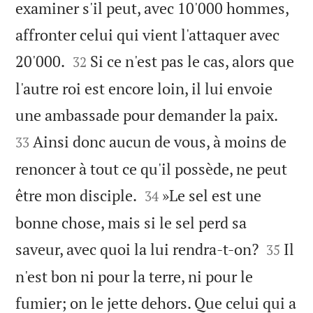
examiner s'il peut, avec 10'000 hommes,
affronter celui qui vient l'attaquer avec


20'000.
Si ce n'est pas le cas, alors que
32
l'autre roi est encore loin, il lui envoie


une ambassade pour demander la paix.
Ainsi donc aucun de vous, à moins de
33
renoncer à tout ce qu'il possède, ne peut


être mon disciple.
»Le sel est une
34
bonne chose, mais si le sel perd sa


saveur, avec quoi la lui rendra-t-on?
Il
35
n'est bon ni pour la terre, ni pour le
fumier; on le jette dehors. Que celui qui a