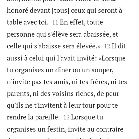
honoré devant [tous] ceux qui seront à


table avec toi.
En effet, toute
11
personne qui s'élève sera abaissée, et


celle qui s'abaisse sera élevée.»
Il dit
12
aussi à celui qui l'avait invité: «Lorsque
tu organises un dîner ou un souper,
n'invite pas tes amis, ni tes frères, ni tes
parents, ni des voisins riches, de peur
qu'ils ne t'invitent à leur tour pour te


rendre la pareille.
Lorsque tu
13
organises un festin, invite au contraire