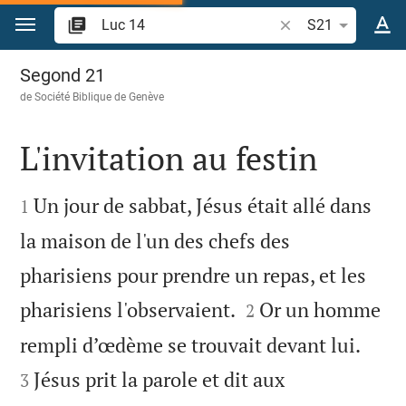
Aller vers contenu
Recherche d'un vers
S21
Luc 14
Segond 21
de
Société Biblique de Genève
L'invitation au festin


Un jour de sabbat, Jésus était allé dans
1
la maison de l'un des chefs des
pharisiens pour prendre un repas, et les


pharisiens l'observaient.
Or un homme
2


rempli d’œdème se trouvait devant lui.
Jésus prit la parole et dit aux
3