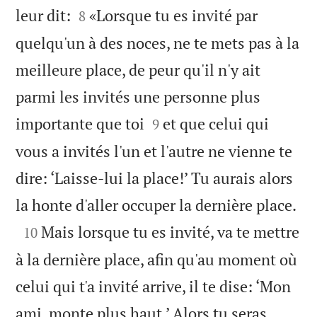


leur dit:
«Lorsque tu es invité par
8
quelqu'un à des noces, ne te mets pas à la
meilleure place, de peur qu'il n'y ait
parmi les invités une personne plus


importante que toi
et que celui qui
9
vous a invités l'un et l'autre ne vienne te
dire: ‘Laisse-lui la place!’ Tu aurais alors

la honte d'aller occuper la dernière place.

Mais lorsque tu es invité, va te mettre
10
à la dernière place, afin qu'au moment où
celui qui t'a invité arrive, il te dise: ‘Mon
ami, monte plus haut.’ Alors tu seras