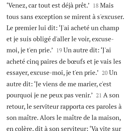


‘Venez, car tout est déjà prêt.’
Mais
18
tous sans exception se mirent à s'excuser.
Le premier lui dit: ‘J'ai acheté un champ
et je suis obligé d'aller le voir, excuse-


moi, je t'en prie.’
Un autre dit: ‘J'ai
19
acheté cinq paires de bœufs et je vais les


essayer, excuse-moi, je t'en prie.’
Un
20
autre dit: ‘Je viens de me marier, c'est


pourquoi je ne peux pas venir.’
A son
21
retour, le serviteur rapporta ces paroles à
son maître. Alors le maître de la maison,
en colère, dit à son serviteur: ‘Va vite sur