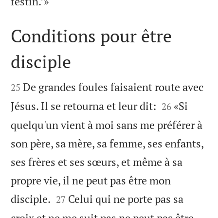

festin.’»
Conditions pour être
disciple


De grandes foules faisaient route avec
25


Jésus. Il se retourna et leur dit:
«Si
26
quelqu'un vient à moi sans me préférer à
son père, sa mère, sa femme, ses enfants,
ses frères et ses sœurs, et même à sa
propre vie, il ne peut pas être mon


disciple.
Celui qui ne porte pas sa
27
croix et ne me suit pas ne peut pas être