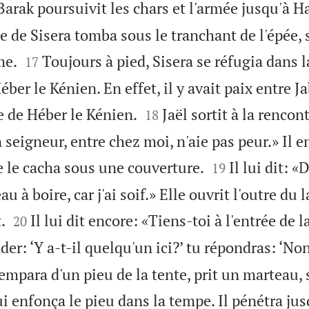
Barak poursuivit les chars et l'armée jusqu'à 
 de Sisera tomba sous le tranchant de l'épée, 


me.
Toujours à pied, Sisera se réfugia dans l
17
ber le Kénien. En effet, il y avait paix entre Ja


le de Héber le Kénien.
Jaël sortit à la rencon
18
 seigneur, entre chez moi, n'aie pas peur.» Il e


le le cacha sous une couverture.
Il lui dit: 
19
au à boire, car j'ai soif.» Elle ouvrit l'outre du 


.
Il lui dit encore: «Tiens-toi à l'entrée de la
20
er: ‘Y a-t-il quelqu'un ici?’ tu répondras: ‘Non
mpara d'un pieu de la tente, prit un marteau, 
i enfonça le pieu dans la tempe. Il pénétra jus