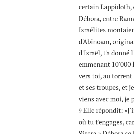
certain Lappidoth, é
Débora, entre Rama
Israélites montaien
d'Abinoam, originai
d'Israël, t'a donné
emmenant 10'000 h
vers toi, au torrent
et ses troupes, et j
viens avec moi, je p
Elle répondit: «J'
9
où tu t'engages, ca
Sisera.» Débora se 