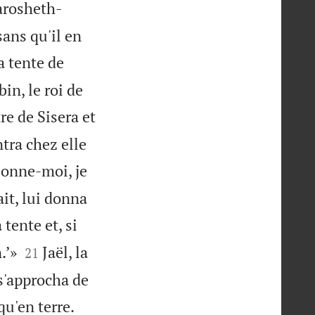
Harosheth-
sans qu'il en
a tente de
bin, le roi de
tre de Sisera et
ntra chez elle
«Donne-moi, je
lait, lui donna
 tente et, si


.’»
Jaël, la
21
s'approcha de
qu'en terre.