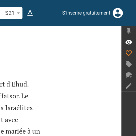
cherche d'un verset biblique ou mot
S21
S'inscrire gratuitement


ort d'Ehud.
 Hatsor. Le
s Israélites
it avec
se mariée à un