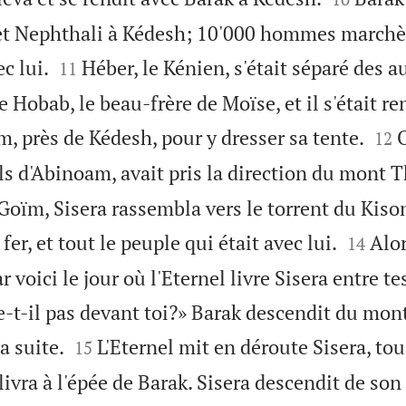
et Nephthali à Kédesh; 10'000 hommes marchèr


c lui.
Héber, le Kénien, s'était séparé des 
11
 Hobab, le beau-frère de Moïse, et il s'était r


, près de Kédesh, pour y dresser sa tente.
12
ils d'Abinoam, avait pris la direction du mont 
oïm, Sisera rassembla vers le torrent du Kiso


fer, et tout le peuple qui était avec lui.
Alor
14
r voici le jour où l'Eternel livre Sisera entre t
e-t-il pas devant toi?» Barak descendit du mon


 suite.
L'Eternel mit en déroute Sisera, tou
15
livra à l'épée de Barak. Sisera descendit de son