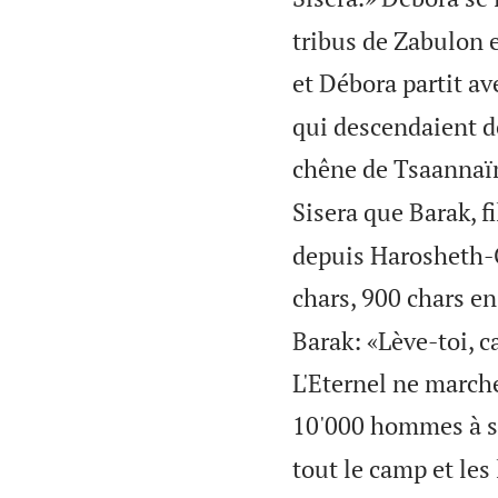
tribus de Zabulon 
et Débora partit ave
qui descendaient de
chêne de Tsaannaïm
Sisera que Barak, f
depuis Harosheth-G
chars, 900 chars en 
Barak: «Lève-toi, ca
L'Eternel ne march
10'000 hommes à sa
tout le camp et les 