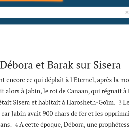
Re
 Débora et Barak sur Sisera
ent encore ce qui déplaît à l'Eternel, après la m
it alors à Jabin, le roi de Canaan, qui régnait à


était Sisera et habitait à Harosheth-Goïm.
Le
3
, car Jabin avait 900 chars de fer et les opprima


 ans.
A cette époque, Débora, une prophétes
4