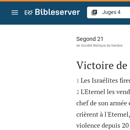
Aller vers contenu
Juges 4
Segond 21
de
Société Biblique de Genève
Victoire de


Les Israélites fir
1
L'Eternel les vend
2
chef de son armée 
crièrent à l'Eternel
violence depuis 20