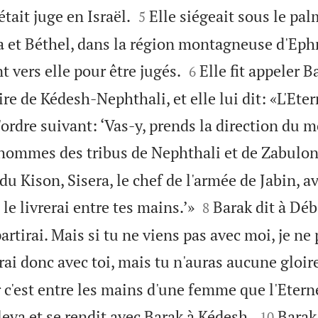


tait juge en Israël.
Elle siégeait sous le pal
5
 et Béthel, dans la région montagneuse d'Ephr


t vers elle pour être jugés.
Elle fit appeler Ba
6
re de Kédesh-Nephthali, et elle lui dit: «L'Eter
 l'ordre suivant: ‘Vas-y, prends la direction du
ommes des tribus de Nephthali et de Zabulon
 du Kison, Sisera, le chef de l'armée de Jabin, a


e le livrerai entre tes mains.’»
Barak dit à Déb
8
artirai. Mais si tu ne viens pas avec moi, je ne 
irai donc avec toi, mais tu n'auras aucune gloire
r c'est entre les mains d'une femme que l'Eterne


leva et se rendit avec Barak à Kédesh.
Barak
10