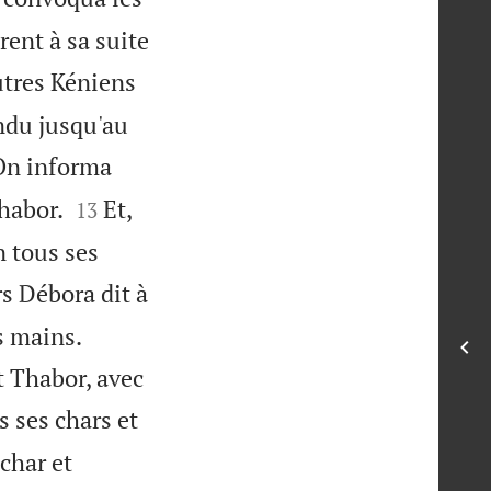
ent à sa suite
autres Kéniens
endu jusqu'au
On informa


Thabor.
Et,
13
n tous ses
s Débora dit à
es mains.
t Thabor, avec
s ses chars et
 char et