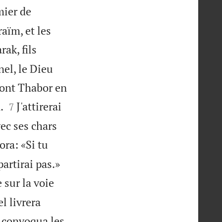
mier de
aïm, et les
rak, fils
nel, le Dieu
 mont Thabor en


.
J'attirerai
7
vec ses chars
ora: «Si tu


partirai pas.»
 sur la voie
l livrera
 convoqua les