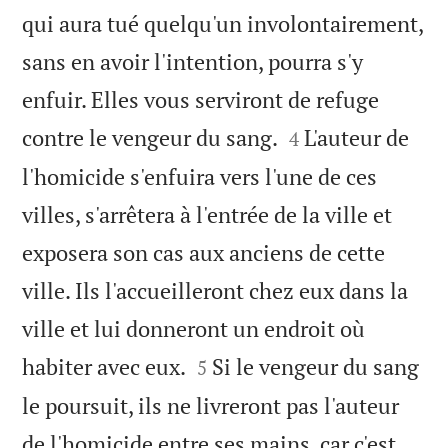
qui aura tué quelqu'un involontairement,
sans en avoir l'intention, pourra s'y
enfuir. Elles vous serviront de refuge


contre le vengeur du sang.
L'auteur de
4
l'homicide s'enfuira vers l'une de ces
villes, s'arrêtera à l'entrée de la ville et
exposera son cas aux anciens de cette
ville. Ils l'accueilleront chez eux dans la
ville et lui donneront un endroit où


habiter avec eux.
Si le vengeur du sang
5
le poursuit, ils ne livreront pas l'auteur
de l'homicide entre ses mains, car c'est