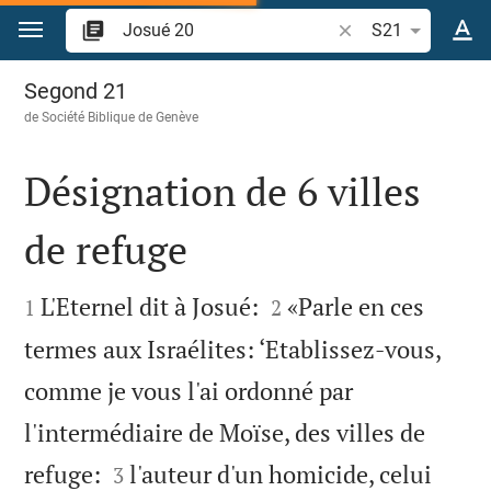
Aller vers contenu
Recherche d'un vers
S21
Josué 20
Segond 21
de
Société Biblique de Genève
Désignation de 6 villes
de refuge




L'Eternel dit à Josué:
«Parle en ces
1
2
termes aux Israélites: ‘Etablissez-vous,
comme je vous l'ai ordonné par
l'intermédiaire de Moïse, des villes de


refuge:
l'auteur d'un homicide, celui
3