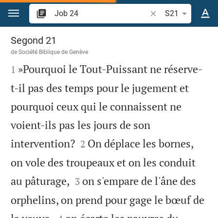
Aller vers contenu
Recherche d'un vers
S21
Job 24
Segond 21
de
Société Biblique de Genève

»Pourquoi le Tout-Puissant ne réserve-
1
t-il pas des temps pour le jugement et
pourquoi ceux qui le connaissent ne
voient-ils pas les jours de son


intervention?
On déplace les bornes,
2
on vole des troupeaux et on les conduit


au pâturage,
on s'empare de l'âne des
3
orphelins, on prend pour gage le bœuf de

