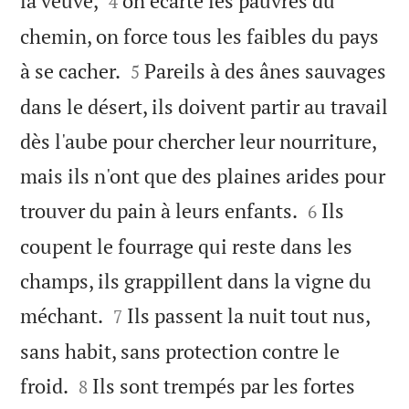
la veuve,
on écarte les pauvres du
4
chemin, on force tous les faibles du pays


à se cacher.
Pareils à des ânes sauvages
5
dans le désert, ils doivent partir au travail
dès l'aube pour chercher leur nourriture,
mais ils n'ont que des plaines arides pour


trouver du pain à leurs enfants.
Ils
6
coupent le fourrage qui reste dans les
champs, ils grappillent dans la vigne du


méchant.
Ils passent la nuit tout nus,
7
sans habit, sans protection contre le


froid.
Ils sont trempés par les fortes
8