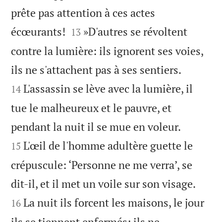
prête pas attention à ces actes


écœurants!
»D'autres se révoltent
13
contre la lumière: ils ignorent ses voies,


ils ne s'attachent pas à ses sentiers.
L'assassin se lève avec la lumière, il
14
tue le malheureux et le pauvre, et


pendant la nuit il se mue en voleur.
L'œil de l'homme adultère guette le
15
crépuscule: ‘Personne ne me verra’, se


dit-il, et il met un voile sur son visage.
La nuit ils forcent les maisons, le jour
16
ils se tiennent enfermés; ils ne