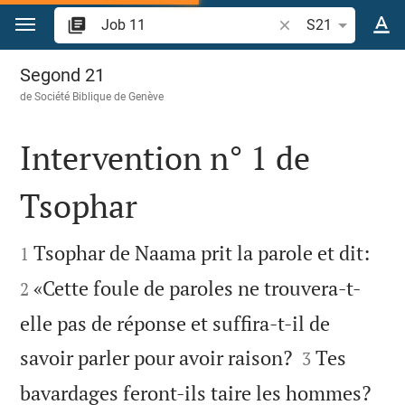
Aller vers contenu
Recherche d'un vers
S21
Job 11
Segond 21
de
Société Biblique de Genève
Intervention n° 1 de
Tsophar




Tsophar de Naama prit la parole et dit:
1
«Cette foule de paroles ne trouvera-t-
2
elle pas de réponse et suffira-t-il de


savoir parler pour avoir raison?
Tes
3
bavardages feront-ils taire les hommes?