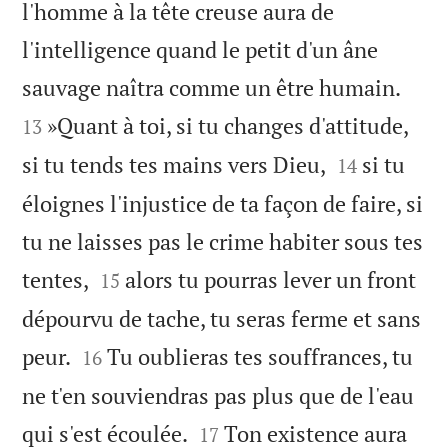
l'homme à la tête creuse aura de
l'intelligence quand le petit d'un âne


sauvage naîtra comme un être humain.
»Quant à toi, si tu changes d'attitude,
13


si tu tends tes mains vers Dieu,
si tu
14
éloignes l'injustice de ta façon de faire, si
tu ne laisses pas le crime habiter sous tes


tentes,
alors tu pourras lever un front
15
dépourvu de tache, tu seras ferme et sans


peur.
Tu oublieras tes souffrances, tu
16
ne t'en souviendras pas plus que de l'eau


qui s'est écoulée.
Ton existence aura
17