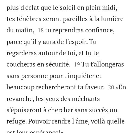
plus d'éclat que le soleil en plein midi,
tes ténèbres seront pareilles à la lumière


du matin,
tu reprendras confiance,
18
parce qu'il y aura de l'espoir. Tu
regarderas autour de toi, et tu te


coucheras en sécurité.
Tu t'allongeras
19
sans personne pour t'inquiéter et


beaucoup rechercheront ta faveur.
»En
20
revanche, les yeux des méchants
s'épuiseront à chercher sans succès un
refuge. Pouvoir rendre l'âme, voilà quelle

est leur espérance!»