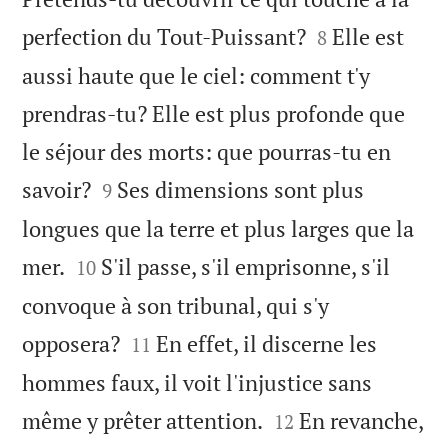


perfection du Tout-Puissant?
Elle est
8
aussi haute que le ciel: comment t'y
prendras-tu? Elle est plus profonde que
le séjour des morts: que pourras-tu en


savoir?
Ses dimensions sont plus
9
longues que la terre et plus larges que la


mer.
S'il passe, s'il emprisonne, s'il
10
convoque à son tribunal, qui s'y


opposera?
En effet, il discerne les
11
hommes faux, il voit l'injustice sans


même y prêter attention.
En revanche,
12