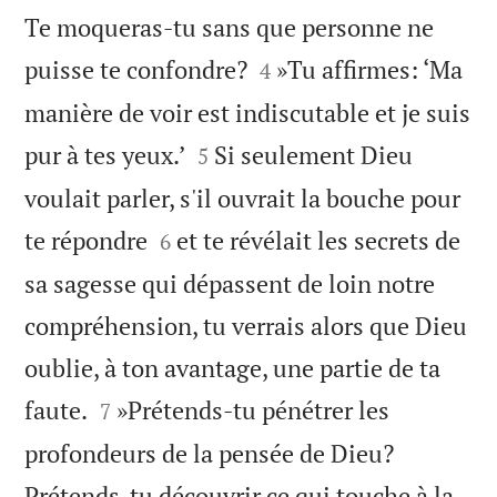
Te moqueras-tu sans que personne ne


puisse te confondre?
»Tu affirmes: ‘Ma
4
manière de voir est indiscutable et je suis


pur à tes yeux.’
Si seulement Dieu
5
voulait parler, s'il ouvrait la bouche pour


te répondre
et te révélait les secrets de
6
sa sagesse qui dépassent de loin notre
compréhension, tu verrais alors que Dieu
oublie, à ton avantage, une partie de ta


faute.
»Prétends-tu pénétrer les
7
profondeurs de la pensée de Dieu?
Prétends-tu découvrir ce qui touche à la